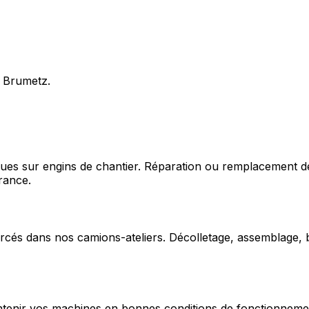
s Brumetz.
ques sur engins de chantier. Réparation ou remplacement d
rance.
cés dans nos camions-ateliers. Décolletage, assemblage, b
enir vos machines en bonnes conditions de fonctionnement e