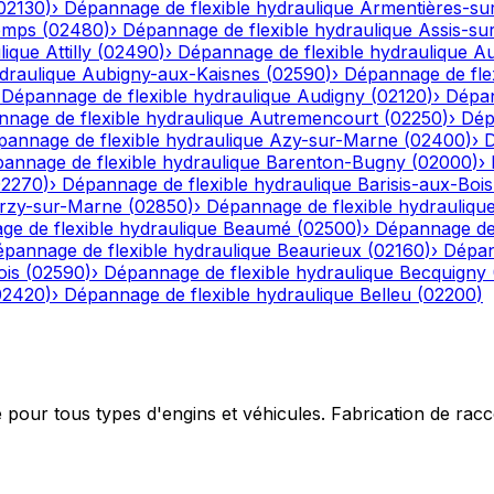
02130
)
›
Dépannage de flexible hydraulique
Armentières-su
emps
(
02480
)
›
Dépannage de flexible hydraulique
Assis-su
lique
Attilly
(
02490
)
›
Dépannage de flexible hydraulique
Au
draulique
Aubigny-aux-Kaisnes
(
02590
)
›
Dépannage de flex
›
Dépannage de flexible hydraulique
Audigny
(
02120
)
›
Dépan
nage de flexible hydraulique
Autremencourt
(
02250
)
›
Dép
annage de flexible hydraulique
Azy-sur-Marne
(
02400
)
›
D
annage de flexible hydraulique
Barenton-Bugny
(
02000
)
›
02270
)
›
Dépannage de flexible hydraulique
Barisis-aux-Bois
rzy-sur-Marne
(
02850
)
›
Dépannage de flexible hydrauliqu
e de flexible hydraulique
Beaumé
(
02500
)
›
Dépannage de 
pannage de flexible hydraulique
Beaurieux
(
02160
)
›
Dépan
ois
(
02590
)
›
Dépannage de flexible hydraulique
Becquigny
02420
)
›
Dépannage de flexible hydraulique
Belleu
(
02200
)
e pour tous types d'engins et véhicules. Fabrication de ra