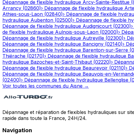
Dépannage de flexible hydraulique
Arcy-Sainte-Restitue
(
Arrancy
(
02860
)
›
Dépannage de flexible hydraulique
Art
Athies-sous-Laon
(
02840
)
›
Dépannage de flexible hydrau
hydraulique
Aubenton
(
02500
)
›
Dépannage de flexible hy
Dépannage de flexible hydraulique
Audignicourt
(
02300
)
de flexible hydraulique
Aulnois-sous-Laon
(
02000
)
›
Dépan
Dépannage de flexible hydraulique
Autreville
(
02300
)
›
Dép
Dépannage de flexible hydraulique
Bancigny
(
02140
)
›
Dép
Dépannage de flexible hydraulique
Barenton-sur-Serre
(
Thiérache
(
02170
)
›
Dépannage de flexible hydraulique
Ba
hydraulique
Bazoches-et-Saint-Thibaut
(
02220
)
›
Dépannag
Dépannage de flexible hydraulique
Beaurevoir
(
02110
)
›
Dé
Dépannage de flexible hydraulique
Beauvois-en-Vermand
(
02400
)
›
Dépannage de flexible hydraulique
Bellenglise
(
Voir toutes les communes du
Aisne
→
Dépannage et réparation de flexibles hydrauliques sur sit
rapide dans toute la France, 24H/24.
Navigation