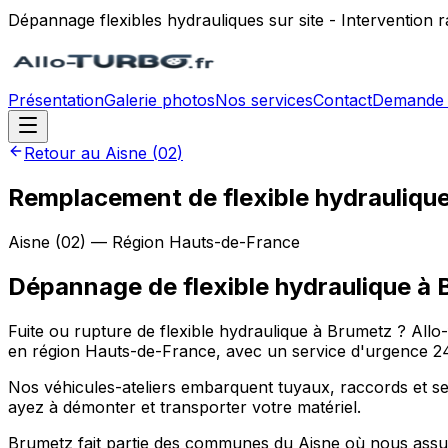
Dépannage flexibles hydrauliques sur site - Intervention
Présentation
Galerie photos
Nos services
Contact
Demande 
Retour au
Aisne
(
02
)
Remplacement de flexible hydraulique
Aisne
(
02
) — Région
Hauts-de-France
Dépannage de flexible hydraulique
à
Fuite ou rupture de flexible hydraulique à Brumetz ? Allo
en région Hauts-de-France, avec un service d'urgence 24h/
Nos véhicules-ateliers embarquent tuyaux, raccords et sert
ayez à démonter et transporter votre matériel.
Brumetz fait partie des communes du Aisne où nous assur