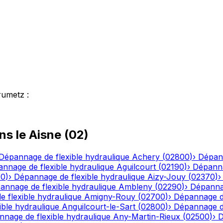
rumetz
:
ns le
Aisne
(
02
)
Dépannage de flexible hydraulique
Achery
(
02800
)
›
Dépann
nnage de flexible hydraulique
Aguilcourt
(
02190
)
›
Dépanna
20
)
›
Dépannage de flexible hydraulique
Aizy-Jouy
(
02370
)
annage de flexible hydraulique
Ambleny
(
02290
)
›
Dépannag
 flexible hydraulique
Amigny-Rouy
(
02700
)
›
Dépannage de
ble hydraulique
Anguilcourt-le-Sart
(
02800
)
›
Dépannage de
nage de flexible hydraulique
Any-Martin-Rieux
(
02500
)
›
D