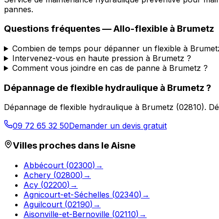
pannes.
Questions fréquentes —
Allo-flexible
à
Brumetz
Combien de temps pour dépanner un flexible à Brumet
Intervenez-vous en haute pression à Brumetz ?
Comment vous joindre en cas de panne à Brumetz ?
Dépannage de flexible hydraulique
à
Brumetz
?
Dépannage de flexible hydraulique
à
Brumetz
(
02810
).
Dé
09 72 65 32 50
Demander un devis gratuit
Villes proches dans le
Aisne
Abbécourt
(
02300
)
→
Achery
(
02800
)
→
Acy
(
02200
)
→
Agnicourt-et-Séchelles
(
02340
)
→
Aguilcourt
(
02190
)
→
Aisonville-et-Bernoville
(
02110
)
→