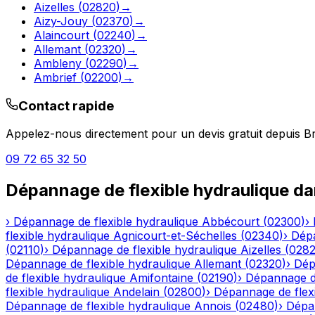
Aizelles
(
02820
)
→
Aizy-Jouy
(
02370
)
→
Alaincourt
(
02240
)
→
Allemant
(
02320
)
→
Ambleny
(
02290
)
→
Ambrief
(
02200
)
→
Contact rapide
Appelez-nous directement pour un devis gratuit depuis
B
09 72 65 32 50
Dépannage de flexible hydraulique
da
›
Dépannage de flexible hydraulique
Abbécourt
(
02300
)
›
flexible hydraulique
Agnicourt-et-Séchelles
(
02340
)
›
Dépa
(
02110
)
›
Dépannage de flexible hydraulique
Aizelles
(
028
Dépannage de flexible hydraulique
Allemant
(
02320
)
›
Dép
de flexible hydraulique
Amifontaine
(
02190
)
›
Dépannage de
flexible hydraulique
Andelain
(
02800
)
›
Dépannage de flexi
Dépannage de flexible hydraulique
Annois
(
02480
)
›
Dépan