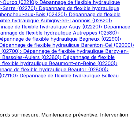
r-Ourcq
(
02210
)
›
Dépannage de flexible hydraulique
r-Serre
(
02270
)
›
Dépannage de flexible hydraulique
bencheul-aux-Bois
(
02420
)
›
Dépannage de flexible
ible hydraulique
Aubigny-en-Laonnois
(
02820
)
›
nage de flexible hydraulique
Augy
(
02220
)
›
Dépannage
annage de flexible hydraulique
Autreppes
(
02580
)
›
épannage de flexible hydraulique
Bagneux
(
02290
)
›
Dépannage de flexible hydraulique
Barenton-Cel
(
02000
)
›
(
02700
)
›
Dépannage de flexible hydraulique
Barzy-en-
e
Bassoles-Aulers
(
02380
)
›
Dépannage de flexible
flexible hydraulique
Beaumont-en-Beine
(
02300
)
›
nage de flexible hydraulique
Beautor
(
02800
)
›
(
02110
)
›
Dépannage de flexible hydraulique
Belleau
ccords sur-mesure. Maintenance préventive. Intervention