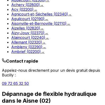
Achery
(
02800
)
→
Acy
(
02200
)
→
Agnicourt-et-Séchelles
(
02340
)
→
Aguilcourt
(
02190
)
→
Aisonville-et-Bernoville
(
02110
)
→
Aizelles
(
02820
)
→
Aizy-Jouy
(
02370
)
→
Alaincourt
(
02240
)
→
Allemant
(
02320
)
→
Ambleny
(
02290
)
→
Ambrief
(
02200
)
→
Contact rapide
Appelez-nous directement pour un devis gratuit depuis
Bucilly
:
09 72 65 32 50
Dépannage de flexible hydraulique
dans le
Aisne
(
02
)