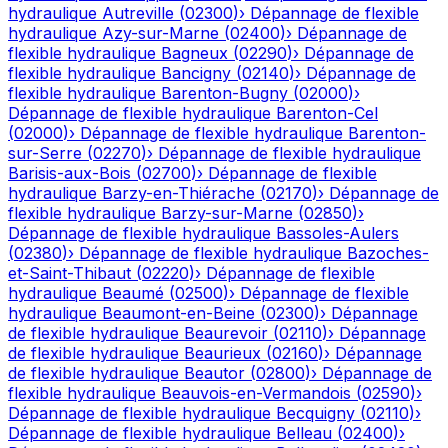
hydraulique
Autreville
(
02300
)
›
Dépannage de flexible
hydraulique
Azy-sur-Marne
(
02400
)
›
Dépannage de
flexible hydraulique
Bagneux
(
02290
)
›
Dépannage de
flexible hydraulique
Bancigny
(
02140
)
›
Dépannage de
flexible hydraulique
Barenton-Bugny
(
02000
)
›
Dépannage de flexible hydraulique
Barenton-Cel
(
02000
)
›
Dépannage de flexible hydraulique
Barenton-
sur-Serre
(
02270
)
›
Dépannage de flexible hydraulique
Barisis-aux-Bois
(
02700
)
›
Dépannage de flexible
hydraulique
Barzy-en-Thiérache
(
02170
)
›
Dépannage de
flexible hydraulique
Barzy-sur-Marne
(
02850
)
›
Dépannage de flexible hydraulique
Bassoles-Aulers
(
02380
)
›
Dépannage de flexible hydraulique
Bazoches-
et-Saint-Thibaut
(
02220
)
›
Dépannage de flexible
hydraulique
Beaumé
(
02500
)
›
Dépannage de flexible
hydraulique
Beaumont-en-Beine
(
02300
)
›
Dépannage
de flexible hydraulique
Beaurevoir
(
02110
)
›
Dépannage
de flexible hydraulique
Beaurieux
(
02160
)
›
Dépannage
de flexible hydraulique
Beautor
(
02800
)
›
Dépannage de
flexible hydraulique
Beauvois-en-Vermandois
(
02590
)
›
Dépannage de flexible hydraulique
Becquigny
(
02110
)
›
Dépannage de flexible hydraulique
Belleau
(
02400
)
›