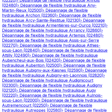
(
02320
)
›
Dépannage de flexible hydraulique
Annois
(
02480
)
›
Dépannage de flexible hydraulique
Any-
Martin-Rieux
(
02500
)
›
Dépannage de flexible
hydraulique
Archon
(
02360
)
›
Dépannage de flexible
hydraulique
Arcy-Sainte-Restitue
(
02130
)
›
Dépannage
de flexible hydraulique
Armentières-sur-Ourcq
(
02210
)
›
Dépannage de flexible hydraulique
Arrancy
(
02860
)
›
Dépannage de flexible hydraulique
Artemps
(
02480
)
›
Dépannage de flexible hydraulique
Assis-sur-Serre
(
02270
)
›
Dépannage de flexible hydraulique
Athies-
sous-Laon
(
02840
)
›
Dépannage de flexible hydraulique
Attilly
(
02490
)
›
Dépannage de flexible hydraulique
Aubencheul-aux-Bois
(
02420
)
›
Dépannage de flexible
hydraulique
Aubenton
(
02500
)
›
Dépannage de flexible
hydraulique
Aubigny-aux-Kaisnes
(
02590
)
›
Dépannage
de flexible hydraulique
Aubigny-en-Laonnois
(
02820
)
›
Dépannage de flexible hydraulique
Audignicourt
(
02300
)
›
Dépannage de flexible hydraulique
Audigny
(
02120
)
›
Dépannage de flexible hydraulique
Augy
(
02220
)
›
Dépannage de flexible hydraulique
Aulnois-
sous-Laon
(
02000
)
›
Dépannage de flexible hydraulique
Autremencourt
(
02250
)
›
Dépannage de flexible
hydraulique
Autreppes
(
02580
)
›
Dépannage de flexible