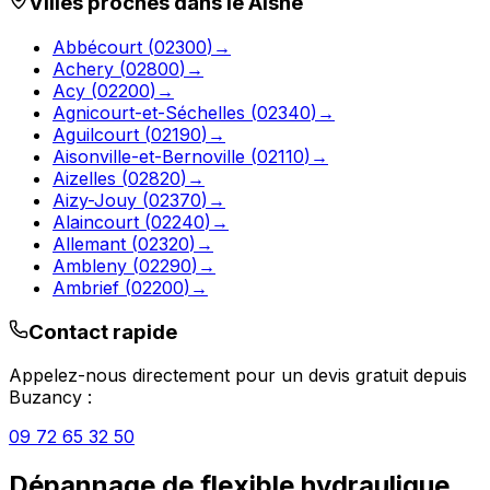
Villes proches dans le
Aisne
Abbécourt
(
02300
)
→
Achery
(
02800
)
→
Acy
(
02200
)
→
Agnicourt-et-Séchelles
(
02340
)
→
Aguilcourt
(
02190
)
→
Aisonville-et-Bernoville
(
02110
)
→
Aizelles
(
02820
)
→
Aizy-Jouy
(
02370
)
→
Alaincourt
(
02240
)
→
Allemant
(
02320
)
→
Ambleny
(
02290
)
→
Ambrief
(
02200
)
→
Contact rapide
Appelez-nous directement pour un devis gratuit depuis
Buzancy
:
09 72 65 32 50
Dépannage de flexible hydraulique