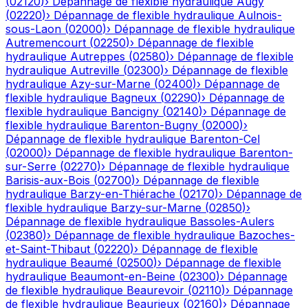
(
02120
)
›
Dépannage de flexible hydraulique
Augy
(
02220
)
›
Dépannage de flexible hydraulique
Aulnois-
sous-Laon
(
02000
)
›
Dépannage de flexible hydraulique
Autremencourt
(
02250
)
›
Dépannage de flexible
hydraulique
Autreppes
(
02580
)
›
Dépannage de flexible
hydraulique
Autreville
(
02300
)
›
Dépannage de flexible
hydraulique
Azy-sur-Marne
(
02400
)
›
Dépannage de
flexible hydraulique
Bagneux
(
02290
)
›
Dépannage de
flexible hydraulique
Bancigny
(
02140
)
›
Dépannage de
flexible hydraulique
Barenton-Bugny
(
02000
)
›
Dépannage de flexible hydraulique
Barenton-Cel
(
02000
)
›
Dépannage de flexible hydraulique
Barenton-
sur-Serre
(
02270
)
›
Dépannage de flexible hydraulique
Barisis-aux-Bois
(
02700
)
›
Dépannage de flexible
hydraulique
Barzy-en-Thiérache
(
02170
)
›
Dépannage de
flexible hydraulique
Barzy-sur-Marne
(
02850
)
›
Dépannage de flexible hydraulique
Bassoles-Aulers
(
02380
)
›
Dépannage de flexible hydraulique
Bazoches-
et-Saint-Thibaut
(
02220
)
›
Dépannage de flexible
hydraulique
Beaumé
(
02500
)
›
Dépannage de flexible
hydraulique
Beaumont-en-Beine
(
02300
)
›
Dépannage
de flexible hydraulique
Beaurevoir
(
02110
)
›
Dépannage
de flexible hydraulique
Beaurieux
(
02160
)
›
Dépannage