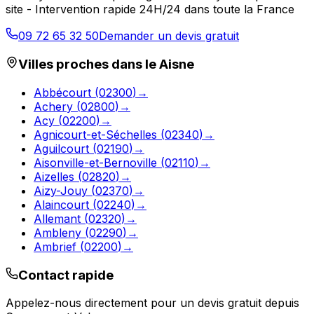
site - Intervention rapide 24H/24 dans toute la France
09 72 65 32 50
Demander un devis gratuit
Villes proches dans le
Aisne
Abbécourt
(
02300
)
→
Achery
(
02800
)
→
Acy
(
02200
)
→
Agnicourt-et-Séchelles
(
02340
)
→
Aguilcourt
(
02190
)
→
Aisonville-et-Bernoville
(
02110
)
→
Aizelles
(
02820
)
→
Aizy-Jouy
(
02370
)
→
Alaincourt
(
02240
)
→
Allemant
(
02320
)
→
Ambleny
(
02290
)
→
Ambrief
(
02200
)
→
Contact rapide
Appelez-nous directement pour un devis gratuit depuis