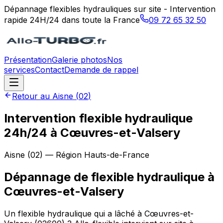
Dépannage flexibles hydrauliques sur site - Intervention
rapide 24H/24 dans toute la France
09 72 65 32 50
Présentation
Galerie photos
Nos
services
Contact
Demande de rappel
Retour au
Aisne
(
02
)
Intervention flexible hydraulique
24h/24 à Cœuvres-et-Valsery
Aisne
(
02
) — Région
Hauts-de-France
Dépannage de flexible hydraulique
à
Cœuvres-et-Valsery
Un flexible hydraulique qui a lâché à Cœuvres-et-