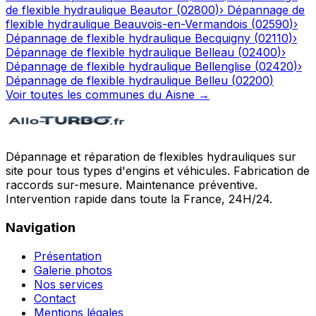
de flexible hydraulique
Beautor
(
02800
)
›
Dépannage de
flexible hydraulique
Beauvois-en-Vermandois
(
02590
)
›
Dépannage de flexible hydraulique
Becquigny
(
02110
)
›
Dépannage de flexible hydraulique
Belleau
(
02400
)
›
Dépannage de flexible hydraulique
Bellenglise
(
02420
)
›
Dépannage de flexible hydraulique
Belleu
(
02200
)
Voir toutes les communes du
Aisne
→
Dépannage et réparation de flexibles hydrauliques sur
site pour tous types d'engins et véhicules. Fabrication de
raccords sur-mesure. Maintenance préventive.
Intervention rapide dans toute la France, 24H/24.
Navigation
Présentation
Galerie photos
Nos services
Contact
Mentions légales