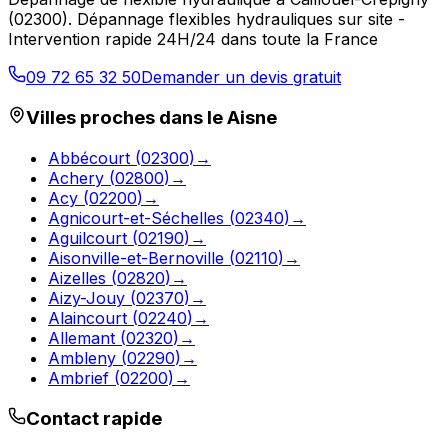
(
02300
).
Dépannage flexibles hydrauliques sur site -
Intervention rapide 24H/24 dans toute la France
09 72 65 32 50
Demander un devis gratuit
Villes proches dans le
Aisne
Abbécourt
(
02300
)
→
Achery
(
02800
)
→
Acy
(
02200
)
→
Agnicourt-et-Séchelles
(
02340
)
→
Aguilcourt
(
02190
)
→
Aisonville-et-Bernoville
(
02110
)
→
Aizelles
(
02820
)
→
Aizy-Jouy
(
02370
)
→
Alaincourt
(
02240
)
→
Allemant
(
02320
)
→
Ambleny
(
02290
)
→
Ambrief
(
02200
)
→
Contact rapide