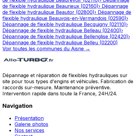
de flexible hydraulique
Beaurevoir
(
02110
)
›
Dépannage
de flexible hydraulique
Beaurieux
(
02160
)
›
Dépannage
de flexible hydraulique
Beautor
(
02800
)
›
Dépannage de
flexible hydraulique
Beauvois-en-Vermandois
(
02590
)
›
Dépannage de flexible hydraulique
Becquigny
(
02110
)
›
Dépannage de flexible hydraulique
Belleau
(
02400
)
›
Dépannage de flexible hydraulique
Bellenglise
(
02420
)
›
Dépannage de flexible hydraulique
Belleu
(
02200
)
Voir toutes les communes du
Aisne
→
Dépannage et réparation de flexibles hydrauliques sur
site pour tous types d'engins et véhicules. Fabrication de
raccords sur-mesure. Maintenance préventive.
Intervention rapide dans toute la France, 24H/24.
Navigation
Présentation
Galerie photos
Nos services