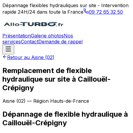
Dépannage flexibles hydrauliques sur site - Intervention
rapide 24H/24 dans toute la France
09 72 65 32 50
Présentation
Galerie photos
Nos
services
Contact
Demande de rappel
Retour au
Aisne
(
02
)
Remplacement de flexible
hydraulique sur site à Caillouël-
Crépigny
Aisne
(
02
) — Région
Hauts-de-France
Dépannage de flexible hydraulique
à
Caillouël-Crépigny