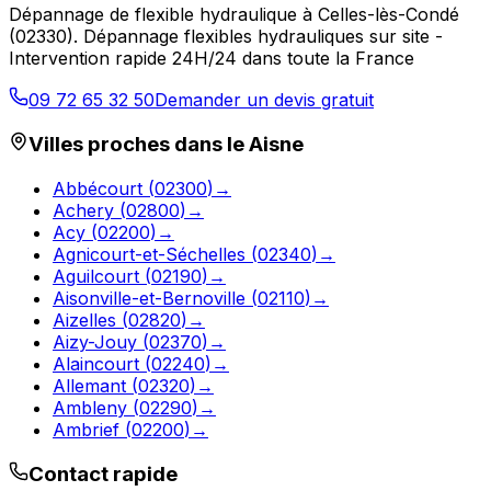
Dépannage de flexible hydraulique
à
Celles-lès-Condé
(
02330
).
Dépannage flexibles hydrauliques sur site -
Intervention rapide 24H/24 dans toute la France
09 72 65 32 50
Demander un devis gratuit
Villes proches dans le
Aisne
Abbécourt
(
02300
)
→
Achery
(
02800
)
→
Acy
(
02200
)
→
Agnicourt-et-Séchelles
(
02340
)
→
Aguilcourt
(
02190
)
→
Aisonville-et-Bernoville
(
02110
)
→
Aizelles
(
02820
)
→
Aizy-Jouy
(
02370
)
→
Alaincourt
(
02240
)
→
Allemant
(
02320
)
→
Ambleny
(
02290
)
→
Ambrief
(
02200
)
→
Contact rapide