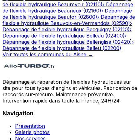
de flexible hydraulique
Beaurevoir
(
02110
)
›
Dépannage
de flexible hydraulique
Beaurieux
(
02160
)
›
Dépannage
de flexible hydraulique
Beautor
(
02800
)
›
Dépannage de
flexible hydraulique
Beauvois-en-Vermandois
(
02590
)
›
Dépannage de flexible hydraulique
Becquigny
(
02110
)
›
Dépannage de flexible hydraulique
Belleau
(
02400
)
›
Dépannage de flexible hydraulique
Bellenglise
(
02420
)
›
Dépannage de flexible hydraulique
Belleu
(
02200
)
Voir toutes les communes du
Aisne
→
Dépannage et réparation de flexibles hydrauliques sur
site pour tous types d'engins et véhicules. Fabrication de
raccords sur-mesure. Maintenance préventive.
Intervention rapide dans toute la France, 24H/24.
Navigation
Présentation
Galerie photos
Nos services