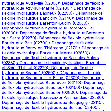
hydraulique
Autreville
(
02300
)
›
Dépannage de flexible
hydraulique
Azy-sur-Marne
(
02400
)
›
Dépannage de
flexible hydraulique
Bagneux
(
02290
)
›
Dépannage de
flexible hydraulique
Bancigny
(
02140
)
›
Dépannage de
flexible hydraulique
Barenton-Bugny
(
02000
)
›
Dépannage de flexible hydraulique
Barenton-Cel
(
02000
)
›
Dépannage de flexible hydraulique
Barenton-
sur-Serre
(
02270
)
›
Dépannage de flexible hydraulique
Barisis-aux-Bois
(
02700
)
›
Dépannage de flexible
hydraulique
Barzy-en-Thiérache
(
02170
)
›
Dépannage de
flexible hydraulique
Barzy-sur-Marne
(
02850
)
›
Dépannage de flexible hydraulique
Bassoles-Aulers
(
02380
)
›
Dépannage de flexible hydraulique
Bazoches-
et-Saint-Thibaut
(
02220
)
›
Dépannage de flexible
hydraulique
Beaumé
(
02500
)
›
Dépannage de flexible
hydraulique
Beaumont-en-Beine
(
02300
)
›
Dépannage
de flexible hydraulique
Beaurevoir
(
02110
)
›
Dépannage
de flexible hydraulique
Beaurieux
(
02160
)
›
Dépannage
de flexible hydraulique
Beautor
(
02800
)
›
Dépannage de
flexible hydraulique
Beauvois-en-Vermandois
(
02590
)
›
Dépannage de flexible hydraulique
Becquigny
(
02110
)
›
Dépannage de flexible hydraulique
Belleau
(
02400
)
›