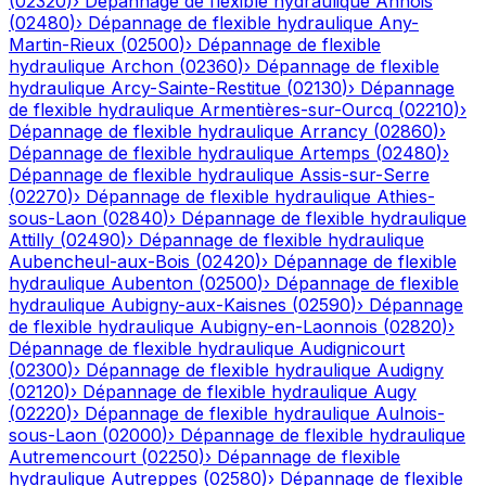
(
02320
)
›
Dépannage de flexible hydraulique
Annois
(
02480
)
›
Dépannage de flexible hydraulique
Any-
Martin-Rieux
(
02500
)
›
Dépannage de flexible
hydraulique
Archon
(
02360
)
›
Dépannage de flexible
hydraulique
Arcy-Sainte-Restitue
(
02130
)
›
Dépannage
de flexible hydraulique
Armentières-sur-Ourcq
(
02210
)
›
Dépannage de flexible hydraulique
Arrancy
(
02860
)
›
Dépannage de flexible hydraulique
Artemps
(
02480
)
›
Dépannage de flexible hydraulique
Assis-sur-Serre
(
02270
)
›
Dépannage de flexible hydraulique
Athies-
sous-Laon
(
02840
)
›
Dépannage de flexible hydraulique
Attilly
(
02490
)
›
Dépannage de flexible hydraulique
Aubencheul-aux-Bois
(
02420
)
›
Dépannage de flexible
hydraulique
Aubenton
(
02500
)
›
Dépannage de flexible
hydraulique
Aubigny-aux-Kaisnes
(
02590
)
›
Dépannage
de flexible hydraulique
Aubigny-en-Laonnois
(
02820
)
›
Dépannage de flexible hydraulique
Audignicourt
(
02300
)
›
Dépannage de flexible hydraulique
Audigny
(
02120
)
›
Dépannage de flexible hydraulique
Augy
(
02220
)
›
Dépannage de flexible hydraulique
Aulnois-
sous-Laon
(
02000
)
›
Dépannage de flexible hydraulique
Autremencourt
(
02250
)
›
Dépannage de flexible
hydraulique
Autreppes
(
02580
)
›
Dépannage de flexible