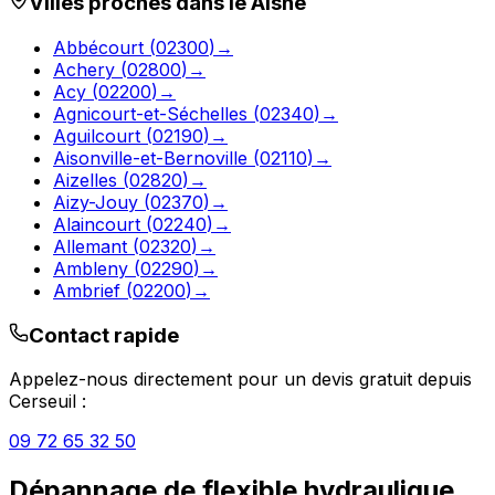
Villes proches dans le
Aisne
Abbécourt
(
02300
)
→
Achery
(
02800
)
→
Acy
(
02200
)
→
Agnicourt-et-Séchelles
(
02340
)
→
Aguilcourt
(
02190
)
→
Aisonville-et-Bernoville
(
02110
)
→
Aizelles
(
02820
)
→
Aizy-Jouy
(
02370
)
→
Alaincourt
(
02240
)
→
Allemant
(
02320
)
→
Ambleny
(
02290
)
→
Ambrief
(
02200
)
→
Contact rapide
Appelez-nous directement pour un devis gratuit depuis
Cerseuil
:
09 72 65 32 50
Dépannage de flexible hydraulique