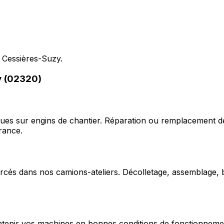
 Cessières-Suzy.
y (02320)
ques sur engins de chantier. Réparation ou remplacement d
rance.
cés dans nos camions-ateliers. Décolletage, assemblage, b
enir vos machines en bonnes conditions de fonctionnement e