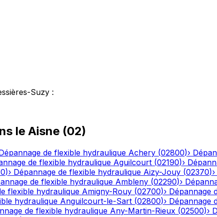
essières-Suzy
:
ns le
Aisne
(
02
)
Dépannage de flexible hydraulique
Achery
(
02800
)
›
Dépann
nnage de flexible hydraulique
Aguilcourt
(
02190
)
›
Dépanna
20
)
›
Dépannage de flexible hydraulique
Aizy-Jouy
(
02370
)
annage de flexible hydraulique
Ambleny
(
02290
)
›
Dépannag
 flexible hydraulique
Amigny-Rouy
(
02700
)
›
Dépannage de
ble hydraulique
Anguilcourt-le-Sart
(
02800
)
›
Dépannage de
nage de flexible hydraulique
Any-Martin-Rieux
(
02500
)
›
D