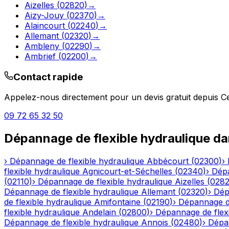
Aizelles
(
02820
)
→
Aizy-Jouy
(
02370
)
→
Alaincourt
(
02240
)
→
Allemant
(
02320
)
→
Ambleny
(
02290
)
→
Ambrief
(
02200
)
→
Contact rapide
Appelez-nous directement pour un devis gratuit depuis
C
09 72 65 32 50
Dépannage de flexible hydraulique
da
›
Dépannage de flexible hydraulique
Abbécourt
(
02300
)
›
flexible hydraulique
Agnicourt-et-Séchelles
(
02340
)
›
Dépa
(
02110
)
›
Dépannage de flexible hydraulique
Aizelles
(
028
Dépannage de flexible hydraulique
Allemant
(
02320
)
›
Dép
de flexible hydraulique
Amifontaine
(
02190
)
›
Dépannage de
flexible hydraulique
Andelain
(
02800
)
›
Dépannage de flexi
Dépannage de flexible hydraulique
Annois
(
02480
)
›
Dépan