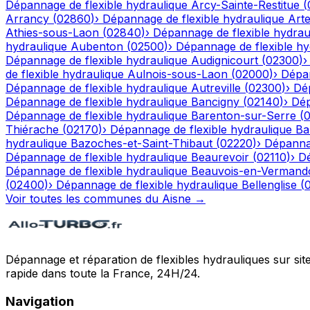
Dépannage de flexible hydraulique
Arcy-Sainte-Restitue
(
Arrancy
(
02860
)
›
Dépannage de flexible hydraulique
Art
Athies-sous-Laon
(
02840
)
›
Dépannage de flexible hydrau
hydraulique
Aubenton
(
02500
)
›
Dépannage de flexible hy
Dépannage de flexible hydraulique
Audignicourt
(
02300
)
de flexible hydraulique
Aulnois-sous-Laon
(
02000
)
›
Dépan
Dépannage de flexible hydraulique
Autreville
(
02300
)
›
Dép
Dépannage de flexible hydraulique
Bancigny
(
02140
)
›
Dép
Dépannage de flexible hydraulique
Barenton-sur-Serre
(
Thiérache
(
02170
)
›
Dépannage de flexible hydraulique
Ba
hydraulique
Bazoches-et-Saint-Thibaut
(
02220
)
›
Dépannag
Dépannage de flexible hydraulique
Beaurevoir
(
02110
)
›
Dé
Dépannage de flexible hydraulique
Beauvois-en-Vermand
(
02400
)
›
Dépannage de flexible hydraulique
Bellenglise
(
Voir toutes les communes du
Aisne
→
Dépannage et réparation de flexibles hydrauliques sur sit
rapide dans toute la France, 24H/24.
Navigation