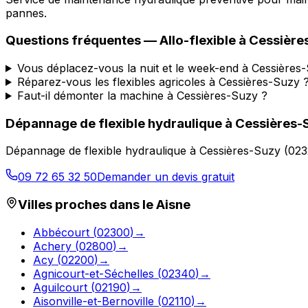
pannes.
Questions fréquentes —
Allo-flexible
à
Cessière
Vous déplacez-vous la nuit et le week-end à Cessières
Réparez-vous les flexibles agricoles à Cessières-Suzy 
Faut-il démonter la machine à Cessières-Suzy ?
Dépannage de flexible hydraulique
à
Cessières-
Dépannage de flexible hydraulique
à
Cessières-Suzy
(
023
09 72 65 32 50
Demander un devis gratuit
Villes proches dans le
Aisne
Abbécourt
(
02300
)
→
Achery
(
02800
)
→
Acy
(
02200
)
→
Agnicourt-et-Séchelles
(
02340
)
→
Aguilcourt
(
02190
)
→
Aisonville-et-Bernoville
(
02110
)
→