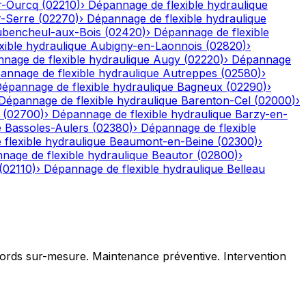
r-Ourcq
(
02210
)
›
Dépannage de flexible hydraulique
r-Serre
(
02270
)
›
Dépannage de flexible hydraulique
bencheul-aux-Bois
(
02420
)
›
Dépannage de flexible
ible hydraulique
Aubigny-en-Laonnois
(
02820
)
›
nage de flexible hydraulique
Augy
(
02220
)
›
Dépannage
annage de flexible hydraulique
Autreppes
(
02580
)
›
épannage de flexible hydraulique
Bagneux
(
02290
)
›
Dépannage de flexible hydraulique
Barenton-Cel
(
02000
)
›
(
02700
)
›
Dépannage de flexible hydraulique
Barzy-en-
e
Bassoles-Aulers
(
02380
)
›
Dépannage de flexible
flexible hydraulique
Beaumont-en-Beine
(
02300
)
›
nage de flexible hydraulique
Beautor
(
02800
)
›
(
02110
)
›
Dépannage de flexible hydraulique
Belleau
ccords sur-mesure. Maintenance préventive. Intervention