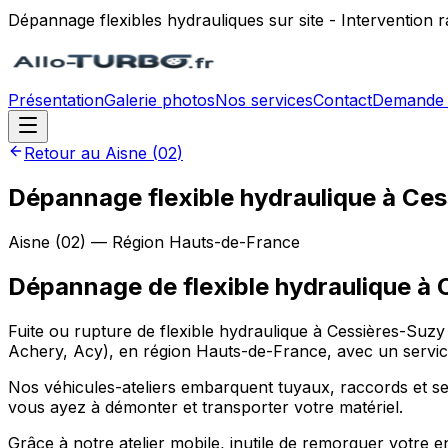
Dépannage flexibles hydrauliques sur site - Intervention
Présentation
Galerie photos
Nos services
Contact
Demande 
Retour au
Aisne
(
02
)
Dépannage flexible hydraulique à Ce
Aisne
(
02
) — Région
Hauts-de-France
Dépannage de flexible hydraulique
à
Fuite ou rupture de flexible hydraulique à Cessières-Suzy 
Achery, Acy), en région Hauts-de-France, avec un service 
Nos véhicules-ateliers embarquent tuyaux, raccords et sert
vous ayez à démonter et transporter votre matériel.
Grâce à notre atelier mobile, inutile de remorquer votre e