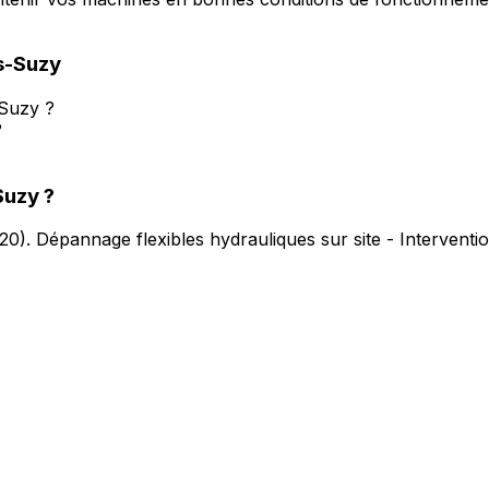
s-Suzy
-Suzy ?
?
Suzy
?
20
).
Dépannage flexibles hydrauliques sur site - Intervent