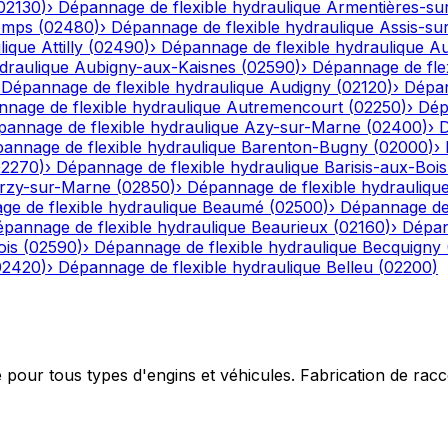
02130
)
›
Dépannage de flexible hydraulique
Armentières-su
emps
(
02480
)
›
Dépannage de flexible hydraulique
Assis-su
lique
Attilly
(
02490
)
›
Dépannage de flexible hydraulique
Au
draulique
Aubigny-aux-Kaisnes
(
02590
)
›
Dépannage de flex
›
Dépannage de flexible hydraulique
Audigny
(
02120
)
›
Dépan
nage de flexible hydraulique
Autremencourt
(
02250
)
›
Dép
annage de flexible hydraulique
Azy-sur-Marne
(
02400
)
›
D
annage de flexible hydraulique
Barenton-Bugny
(
02000
)
›
02270
)
›
Dépannage de flexible hydraulique
Barisis-aux-Bois
rzy-sur-Marne
(
02850
)
›
Dépannage de flexible hydrauliqu
e de flexible hydraulique
Beaumé
(
02500
)
›
Dépannage de 
pannage de flexible hydraulique
Beaurieux
(
02160
)
›
Dépan
ois
(
02590
)
›
Dépannage de flexible hydraulique
Becquigny
02420
)
›
Dépannage de flexible hydraulique
Belleu
(
02200
)
e pour tous types d'engins et véhicules. Fabrication de ra