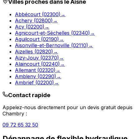
Villes proches dans le
Aisne
Abbécourt
(
02300
)
→
Achery
(
02800
)
→
Acy
(
02200
)
→
Agnicourt-et-Séchelles
(
02340
)
→
Aguilcourt
(
02190
)
→
Aisonville-et-Bernoville
(
02110
)
→
Aizelles
(
02820
)
→
Aizy-Jouy
(
02370
)
→
Alaincourt
(
02240
)
→
Allemant
(
02320
)
→
Ambleny
(
02290
)
→
Ambrief
(
02200
)
→
Contact rapide
Appelez-nous directement pour un devis gratuit depuis
Chambry
:
09 72 65 32 50
Dépannage de flexible hydraulique