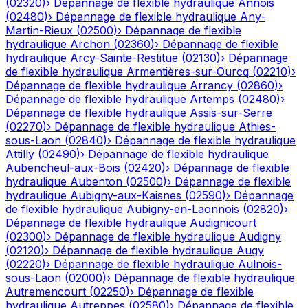
(
02320
)
›
Dépannage de flexible hydraulique
Annois
(
02480
)
›
Dépannage de flexible hydraulique
Any-
Martin-Rieux
(
02500
)
›
Dépannage de flexible
hydraulique
Archon
(
02360
)
›
Dépannage de flexible
hydraulique
Arcy-Sainte-Restitue
(
02130
)
›
Dépannage
de flexible hydraulique
Armentières-sur-Ourcq
(
02210
)
›
Dépannage de flexible hydraulique
Arrancy
(
02860
)
›
Dépannage de flexible hydraulique
Artemps
(
02480
)
›
Dépannage de flexible hydraulique
Assis-sur-Serre
(
02270
)
›
Dépannage de flexible hydraulique
Athies-
sous-Laon
(
02840
)
›
Dépannage de flexible hydraulique
Attilly
(
02490
)
›
Dépannage de flexible hydraulique
Aubencheul-aux-Bois
(
02420
)
›
Dépannage de flexible
hydraulique
Aubenton
(
02500
)
›
Dépannage de flexible
hydraulique
Aubigny-aux-Kaisnes
(
02590
)
›
Dépannage
de flexible hydraulique
Aubigny-en-Laonnois
(
02820
)
›
Dépannage de flexible hydraulique
Audignicourt
(
02300
)
›
Dépannage de flexible hydraulique
Audigny
(
02120
)
›
Dépannage de flexible hydraulique
Augy
(
02220
)
›
Dépannage de flexible hydraulique
Aulnois-
sous-Laon
(
02000
)
›
Dépannage de flexible hydraulique
Autremencourt
(
02250
)
›
Dépannage de flexible
hydraulique
Autreppes
(
02580
)
›
Dépannage de flexible