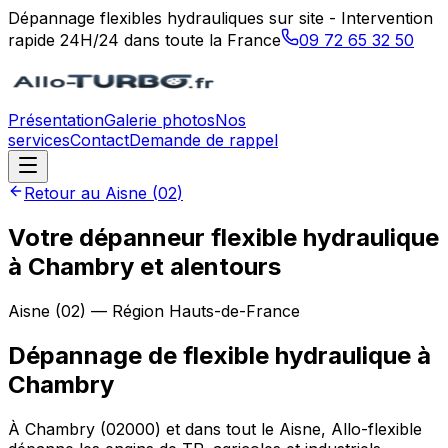
Dépannage flexibles hydrauliques sur site - Intervention
rapide 24H/24 dans toute la France
09 72 65 32 50
Présentation
Galerie photos
Nos
services
Contact
Demande de rappel
Retour au
Aisne
(
02
)
Votre dépanneur flexible hydraulique
à Chambry et alentours
Aisne
(
02
) — Région
Hauts-de-France
Dépannage de flexible hydraulique
à
Chambry
À Chambry (02000) et dans tout le Aisne, Allo-flexible