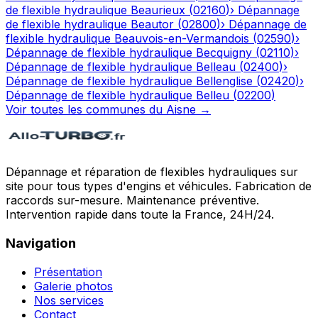
de flexible hydraulique
Beaurieux
(
02160
)
›
Dépannage
de flexible hydraulique
Beautor
(
02800
)
›
Dépannage de
flexible hydraulique
Beauvois-en-Vermandois
(
02590
)
›
Dépannage de flexible hydraulique
Becquigny
(
02110
)
›
Dépannage de flexible hydraulique
Belleau
(
02400
)
›
Dépannage de flexible hydraulique
Bellenglise
(
02420
)
›
Dépannage de flexible hydraulique
Belleu
(
02200
)
Voir toutes les communes du
Aisne
→
Dépannage et réparation de flexibles hydrauliques sur
site pour tous types d'engins et véhicules. Fabrication de
raccords sur-mesure. Maintenance préventive.
Intervention rapide dans toute la France, 24H/24.
Navigation
Présentation
Galerie photos
Nos services
Contact