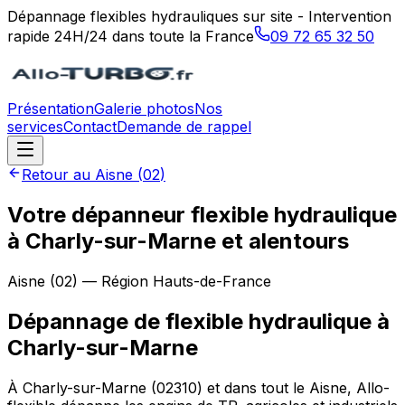
Dépannage flexibles hydrauliques sur site - Intervention
rapide 24H/24 dans toute la France
09 72 65 32 50
Présentation
Galerie photos
Nos
services
Contact
Demande de rappel
Retour au
Aisne
(
02
)
Votre dépanneur flexible hydraulique
à Charly-sur-Marne et alentours
Aisne
(
02
) — Région
Hauts-de-France
Dépannage de flexible hydraulique
à
Charly-sur-Marne
À Charly-sur-Marne (02310) et dans tout le Aisne, Allo-