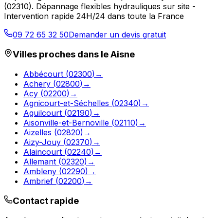
(
02310
).
Dépannage flexibles hydrauliques sur site -
Intervention rapide 24H/24 dans toute la France
09 72 65 32 50
Demander un devis gratuit
Villes proches dans le
Aisne
Abbécourt
(
02300
)
→
Achery
(
02800
)
→
Acy
(
02200
)
→
Agnicourt-et-Séchelles
(
02340
)
→
Aguilcourt
(
02190
)
→
Aisonville-et-Bernoville
(
02110
)
→
Aizelles
(
02820
)
→
Aizy-Jouy
(
02370
)
→
Alaincourt
(
02240
)
→
Allemant
(
02320
)
→
Ambleny
(
02290
)
→
Ambrief
(
02200
)
→
Contact rapide