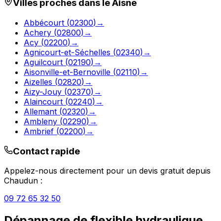
Villes proches dans le
Aisne
Abbécourt
(
02300
)
→
Achery
(
02800
)
→
Acy
(
02200
)
→
Agnicourt-et-Séchelles
(
02340
)
→
Aguilcourt
(
02190
)
→
Aisonville-et-Bernoville
(
02110
)
→
Aizelles
(
02820
)
→
Aizy-Jouy
(
02370
)
→
Alaincourt
(
02240
)
→
Allemant
(
02320
)
→
Ambleny
(
02290
)
→
Ambrief
(
02200
)
→
Contact rapide
Appelez-nous directement pour un devis gratuit depuis
Chaudun
:
09 72 65 32 50
Dépannage de flexible hydraulique