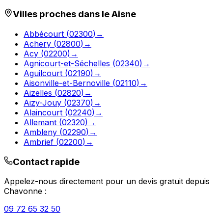
Villes proches dans le
Aisne
Abbécourt
(
02300
)
→
Achery
(
02800
)
→
Acy
(
02200
)
→
Agnicourt-et-Séchelles
(
02340
)
→
Aguilcourt
(
02190
)
→
Aisonville-et-Bernoville
(
02110
)
→
Aizelles
(
02820
)
→
Aizy-Jouy
(
02370
)
→
Alaincourt
(
02240
)
→
Allemant
(
02320
)
→
Ambleny
(
02290
)
→
Ambrief
(
02200
)
→
Contact rapide
Appelez-nous directement pour un devis gratuit depuis
Chavonne
:
09 72 65 32 50