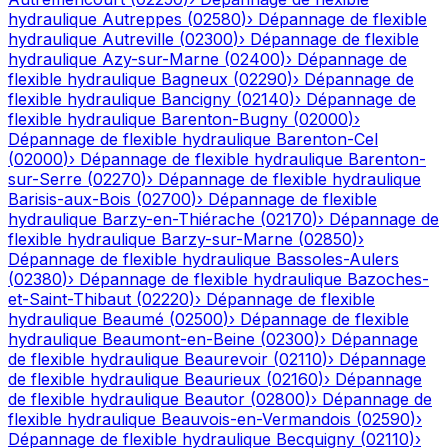
hydraulique
Autreppes
(
02580
)
›
Dépannage de flexible
hydraulique
Autreville
(
02300
)
›
Dépannage de flexible
hydraulique
Azy-sur-Marne
(
02400
)
›
Dépannage de
flexible hydraulique
Bagneux
(
02290
)
›
Dépannage de
flexible hydraulique
Bancigny
(
02140
)
›
Dépannage de
flexible hydraulique
Barenton-Bugny
(
02000
)
›
Dépannage de flexible hydraulique
Barenton-Cel
(
02000
)
›
Dépannage de flexible hydraulique
Barenton-
sur-Serre
(
02270
)
›
Dépannage de flexible hydraulique
Barisis-aux-Bois
(
02700
)
›
Dépannage de flexible
hydraulique
Barzy-en-Thiérache
(
02170
)
›
Dépannage de
flexible hydraulique
Barzy-sur-Marne
(
02850
)
›
Dépannage de flexible hydraulique
Bassoles-Aulers
(
02380
)
›
Dépannage de flexible hydraulique
Bazoches-
et-Saint-Thibaut
(
02220
)
›
Dépannage de flexible
hydraulique
Beaumé
(
02500
)
›
Dépannage de flexible
hydraulique
Beaumont-en-Beine
(
02300
)
›
Dépannage
de flexible hydraulique
Beaurevoir
(
02110
)
›
Dépannage
de flexible hydraulique
Beaurieux
(
02160
)
›
Dépannage
de flexible hydraulique
Beautor
(
02800
)
›
Dépannage de
flexible hydraulique
Beauvois-en-Vermandois
(
02590
)
›
Dépannage de flexible hydraulique
Becquigny
(
02110
)
›