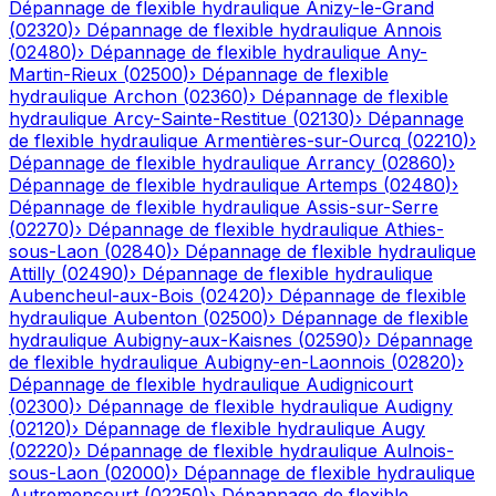
Dépannage de flexible hydraulique
Anizy-le-Grand
(
02320
)
›
Dépannage de flexible hydraulique
Annois
(
02480
)
›
Dépannage de flexible hydraulique
Any-
Martin-Rieux
(
02500
)
›
Dépannage de flexible
hydraulique
Archon
(
02360
)
›
Dépannage de flexible
hydraulique
Arcy-Sainte-Restitue
(
02130
)
›
Dépannage
de flexible hydraulique
Armentières-sur-Ourcq
(
02210
)
›
Dépannage de flexible hydraulique
Arrancy
(
02860
)
›
Dépannage de flexible hydraulique
Artemps
(
02480
)
›
Dépannage de flexible hydraulique
Assis-sur-Serre
(
02270
)
›
Dépannage de flexible hydraulique
Athies-
sous-Laon
(
02840
)
›
Dépannage de flexible hydraulique
Attilly
(
02490
)
›
Dépannage de flexible hydraulique
Aubencheul-aux-Bois
(
02420
)
›
Dépannage de flexible
hydraulique
Aubenton
(
02500
)
›
Dépannage de flexible
hydraulique
Aubigny-aux-Kaisnes
(
02590
)
›
Dépannage
de flexible hydraulique
Aubigny-en-Laonnois
(
02820
)
›
Dépannage de flexible hydraulique
Audignicourt
(
02300
)
›
Dépannage de flexible hydraulique
Audigny
(
02120
)
›
Dépannage de flexible hydraulique
Augy
(
02220
)
›
Dépannage de flexible hydraulique
Aulnois-
sous-Laon
(
02000
)
›
Dépannage de flexible hydraulique
Autremencourt
(
02250
)
›
Dépannage de flexible