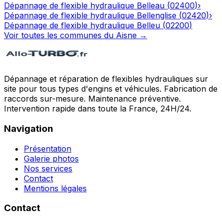
Dépannage de flexible hydraulique
Belleau
(
02400
)
›
Dépannage de flexible hydraulique
Bellenglise
(
02420
)
›
Dépannage de flexible hydraulique
Belleu
(
02200
)
Voir toutes les communes du
Aisne
→
Dépannage et réparation de flexibles hydrauliques sur
site pour tous types d'engins et véhicules. Fabrication de
raccords sur-mesure. Maintenance préventive.
Intervention rapide dans toute la France, 24H/24.
Navigation
Présentation
Galerie photos
Nos services
Contact
Mentions légales
Contact