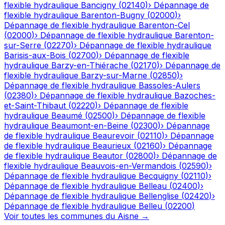
flexible hydraulique
Bancigny
(
02140
)
›
Dépannage de
flexible hydraulique
Barenton-Bugny
(
02000
)
›
Dépannage de flexible hydraulique
Barenton-Cel
(
02000
)
›
Dépannage de flexible hydraulique
Barenton-
sur-Serre
(
02270
)
›
Dépannage de flexible hydraulique
Barisis-aux-Bois
(
02700
)
›
Dépannage de flexible
hydraulique
Barzy-en-Thiérache
(
02170
)
›
Dépannage de
flexible hydraulique
Barzy-sur-Marne
(
02850
)
›
Dépannage de flexible hydraulique
Bassoles-Aulers
(
02380
)
›
Dépannage de flexible hydraulique
Bazoches-
et-Saint-Thibaut
(
02220
)
›
Dépannage de flexible
hydraulique
Beaumé
(
02500
)
›
Dépannage de flexible
hydraulique
Beaumont-en-Beine
(
02300
)
›
Dépannage
de flexible hydraulique
Beaurevoir
(
02110
)
›
Dépannage
de flexible hydraulique
Beaurieux
(
02160
)
›
Dépannage
de flexible hydraulique
Beautor
(
02800
)
›
Dépannage de
flexible hydraulique
Beauvois-en-Vermandois
(
02590
)
›
Dépannage de flexible hydraulique
Becquigny
(
02110
)
›
Dépannage de flexible hydraulique
Belleau
(
02400
)
›
Dépannage de flexible hydraulique
Bellenglise
(
02420
)
›
Dépannage de flexible hydraulique
Belleu
(
02200
)
Voir toutes les communes du
Aisne
→