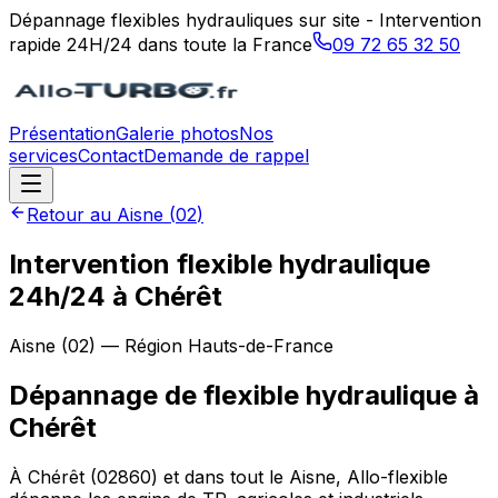
Dépannage flexibles hydrauliques sur site - Intervention
rapide 24H/24 dans toute la France
09 72 65 32 50
Présentation
Galerie photos
Nos
services
Contact
Demande de rappel
Retour au
Aisne
(
02
)
Intervention flexible hydraulique
24h/24 à Chérêt
Aisne
(
02
) — Région
Hauts-de-France
Dépannage de flexible hydraulique
à
Chérêt
À Chérêt (02860) et dans tout le Aisne, Allo-flexible