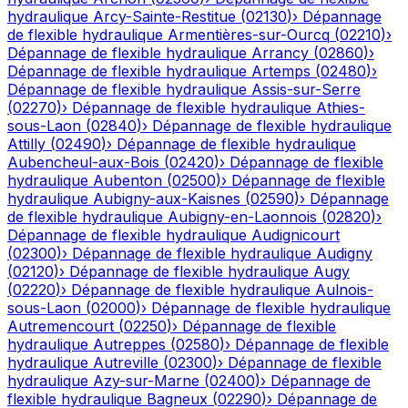
hydraulique
Arcy-Sainte-Restitue
(
02130
)
›
Dépannage
de flexible hydraulique
Armentières-sur-Ourcq
(
02210
)
›
Dépannage de flexible hydraulique
Arrancy
(
02860
)
›
Dépannage de flexible hydraulique
Artemps
(
02480
)
›
Dépannage de flexible hydraulique
Assis-sur-Serre
(
02270
)
›
Dépannage de flexible hydraulique
Athies-
sous-Laon
(
02840
)
›
Dépannage de flexible hydraulique
Attilly
(
02490
)
›
Dépannage de flexible hydraulique
Aubencheul-aux-Bois
(
02420
)
›
Dépannage de flexible
hydraulique
Aubenton
(
02500
)
›
Dépannage de flexible
hydraulique
Aubigny-aux-Kaisnes
(
02590
)
›
Dépannage
de flexible hydraulique
Aubigny-en-Laonnois
(
02820
)
›
Dépannage de flexible hydraulique
Audignicourt
(
02300
)
›
Dépannage de flexible hydraulique
Audigny
(
02120
)
›
Dépannage de flexible hydraulique
Augy
(
02220
)
›
Dépannage de flexible hydraulique
Aulnois-
sous-Laon
(
02000
)
›
Dépannage de flexible hydraulique
Autremencourt
(
02250
)
›
Dépannage de flexible
hydraulique
Autreppes
(
02580
)
›
Dépannage de flexible
hydraulique
Autreville
(
02300
)
›
Dépannage de flexible
hydraulique
Azy-sur-Marne
(
02400
)
›
Dépannage de
flexible hydraulique
Bagneux
(
02290
)
›
Dépannage de