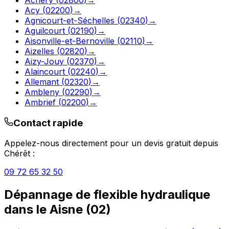
Acy
(
02200
)
→
Agnicourt-et-Séchelles
(
02340
)
→
Aguilcourt
(
02190
)
→
Aisonville-et-Bernoville
(
02110
)
→
Aizelles
(
02820
)
→
Aizy-Jouy
(
02370
)
→
Alaincourt
(
02240
)
→
Allemant
(
02320
)
→
Ambleny
(
02290
)
→
Ambrief
(
02200
)
→
Contact rapide
Appelez-nous directement pour un devis gratuit depuis
Chérêt
:
09 72 65 32 50
Dépannage de flexible hydraulique
dans le
Aisne
(
02
)