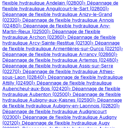
flexible hydraulique
Andelain
(
02800
)
›
Dépannage de
flexible hydraulique
Anguilcourt-le-Sart
(
02800
)
›
Dépannage de flexible hydraulique
Anizy-le-Grand
(
02320
)
›
Dépannage de flexible hydraulique
Annois
(
02480
)
›
Dépannage de flexible hydraulique
Any-
Martin-Rieux
(
02500
)
›
Dépannage de flexible
hydraulique
Archon
(
02360
)
›
Dépannage de flexible
hydraulique
Arcy-Sainte-Restitue
(
02130
)
›
Dépannage
de flexible hydraulique
Armentières-sur-Ourcq
(
02210
)
›
Dépannage de flexible hydraulique
Arrancy
(
02860
)
›
Dépannage de flexible hydraulique
Artemps
(
02480
)
›
Dépannage de flexible hydraulique
Assis-sur-Serre
(
02270
)
›
Dépannage de flexible hydraulique
Athies-
sous-Laon
(
02840
)
›
Dépannage de flexible hydraulique
Attilly
(
02490
)
›
Dépannage de flexible hydraulique
Aubencheul-aux-Bois
(
02420
)
›
Dépannage de flexible
hydraulique
Aubenton
(
02500
)
›
Dépannage de flexible
hydraulique
Aubigny-aux-Kaisnes
(
02590
)
›
Dépannage
de flexible hydraulique
Aubigny-en-Laonnois
(
02820
)
›
Dépannage de flexible hydraulique
Audignicourt
(
02300
)
›
Dépannage de flexible hydraulique
Audigny
(
02120
)
›
Dépannage de flexible hydraulique
Augy