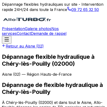
Dépannage flexibles hydrauliques sur site - Intervention
rapide 24H/24 dans toute la France
09 72 65 32 50
Présentation
Galerie photos
Nos
services
Contact
Demande de rappel
Retour au
Aisne
(
02
)
Dépannage flexible hydraulique à
Chéry-lès-Pouilly (02000)
Aisne
(
02
) — Région
Hauts-de-France
Dépannage de flexible hydraulique
à
Chéry-lès-Pouilly
À Chéry-lès-Pouilly (02000) et dans tout le Aisne, Allo-