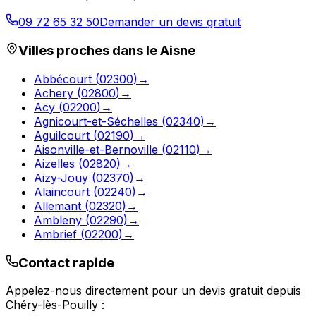
09 72 65 32 50
Demander un devis gratuit
Villes proches dans le
Aisne
Abbécourt
(
02300
)
→
Achery
(
02800
)
→
Acy
(
02200
)
→
Agnicourt-et-Séchelles
(
02340
)
→
Aguilcourt
(
02190
)
→
Aisonville-et-Bernoville
(
02110
)
→
Aizelles
(
02820
)
→
Aizy-Jouy
(
02370
)
→
Alaincourt
(
02240
)
→
Allemant
(
02320
)
→
Ambleny
(
02290
)
→
Ambrief
(
02200
)
→
Contact rapide
Appelez-nous directement pour un devis gratuit depuis
Chéry-lès-Pouilly
: