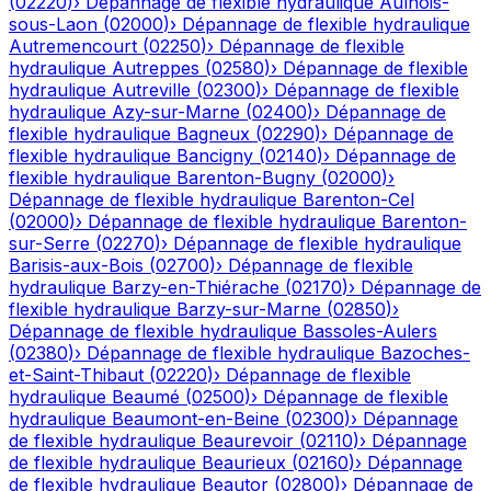
(
02220
)
›
Dépannage de flexible hydraulique
Aulnois-
sous-Laon
(
02000
)
›
Dépannage de flexible hydraulique
Autremencourt
(
02250
)
›
Dépannage de flexible
hydraulique
Autreppes
(
02580
)
›
Dépannage de flexible
hydraulique
Autreville
(
02300
)
›
Dépannage de flexible
hydraulique
Azy-sur-Marne
(
02400
)
›
Dépannage de
flexible hydraulique
Bagneux
(
02290
)
›
Dépannage de
flexible hydraulique
Bancigny
(
02140
)
›
Dépannage de
flexible hydraulique
Barenton-Bugny
(
02000
)
›
Dépannage de flexible hydraulique
Barenton-Cel
(
02000
)
›
Dépannage de flexible hydraulique
Barenton-
sur-Serre
(
02270
)
›
Dépannage de flexible hydraulique
Barisis-aux-Bois
(
02700
)
›
Dépannage de flexible
hydraulique
Barzy-en-Thiérache
(
02170
)
›
Dépannage de
flexible hydraulique
Barzy-sur-Marne
(
02850
)
›
Dépannage de flexible hydraulique
Bassoles-Aulers
(
02380
)
›
Dépannage de flexible hydraulique
Bazoches-
et-Saint-Thibaut
(
02220
)
›
Dépannage de flexible
hydraulique
Beaumé
(
02500
)
›
Dépannage de flexible
hydraulique
Beaumont-en-Beine
(
02300
)
›
Dépannage
de flexible hydraulique
Beaurevoir
(
02110
)
›
Dépannage
de flexible hydraulique
Beaurieux
(
02160
)
›
Dépannage
de flexible hydraulique
Beautor
(
02800
)
›
Dépannage de