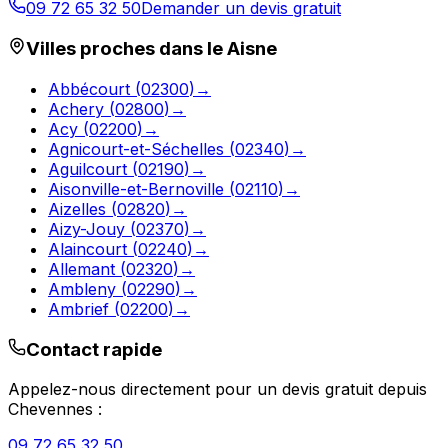
09 72 65 32 50
Demander un devis gratuit
Villes proches dans le
Aisne
Abbécourt
(
02300
)
→
Achery
(
02800
)
→
Acy
(
02200
)
→
Agnicourt-et-Séchelles
(
02340
)
→
Aguilcourt
(
02190
)
→
Aisonville-et-Bernoville
(
02110
)
→
Aizelles
(
02820
)
→
Aizy-Jouy
(
02370
)
→
Alaincourt
(
02240
)
→
Allemant
(
02320
)
→
Ambleny
(
02290
)
→
Ambrief
(
02200
)
→
Contact rapide
Appelez-nous directement pour un devis gratuit depuis
Chevennes
:
09 72 65 32 50