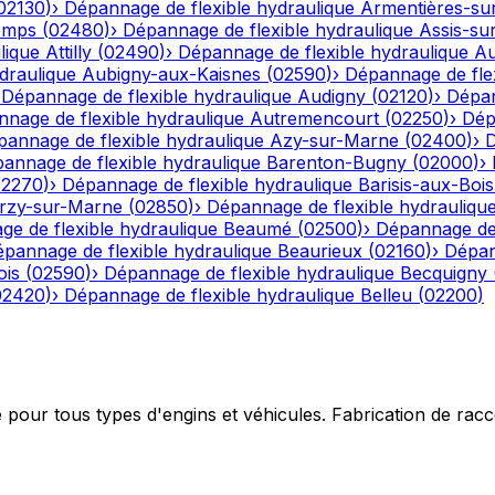
02130
)
›
Dépannage de flexible hydraulique
Armentières-su
emps
(
02480
)
›
Dépannage de flexible hydraulique
Assis-su
lique
Attilly
(
02490
)
›
Dépannage de flexible hydraulique
Au
draulique
Aubigny-aux-Kaisnes
(
02590
)
›
Dépannage de flex
›
Dépannage de flexible hydraulique
Audigny
(
02120
)
›
Dépan
nage de flexible hydraulique
Autremencourt
(
02250
)
›
Dép
annage de flexible hydraulique
Azy-sur-Marne
(
02400
)
›
D
annage de flexible hydraulique
Barenton-Bugny
(
02000
)
›
02270
)
›
Dépannage de flexible hydraulique
Barisis-aux-Bois
rzy-sur-Marne
(
02850
)
›
Dépannage de flexible hydrauliqu
e de flexible hydraulique
Beaumé
(
02500
)
›
Dépannage de 
pannage de flexible hydraulique
Beaurieux
(
02160
)
›
Dépan
ois
(
02590
)
›
Dépannage de flexible hydraulique
Becquigny
02420
)
›
Dépannage de flexible hydraulique
Belleu
(
02200
)
e pour tous types d'engins et véhicules. Fabrication de ra