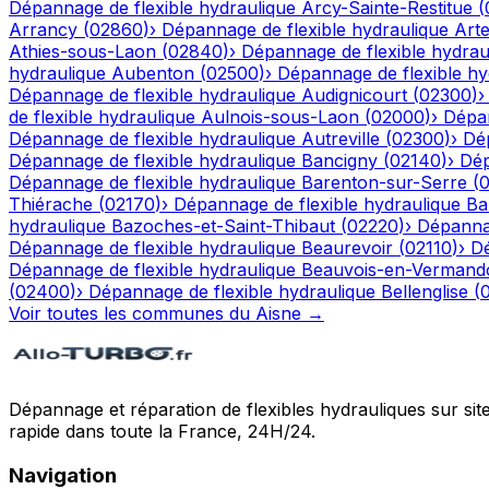
Dépannage de flexible hydraulique
Arcy-Sainte-Restitue
(
Arrancy
(
02860
)
›
Dépannage de flexible hydraulique
Art
Athies-sous-Laon
(
02840
)
›
Dépannage de flexible hydrau
hydraulique
Aubenton
(
02500
)
›
Dépannage de flexible hy
Dépannage de flexible hydraulique
Audignicourt
(
02300
)
de flexible hydraulique
Aulnois-sous-Laon
(
02000
)
›
Dépan
Dépannage de flexible hydraulique
Autreville
(
02300
)
›
Dép
Dépannage de flexible hydraulique
Bancigny
(
02140
)
›
Dép
Dépannage de flexible hydraulique
Barenton-sur-Serre
(
Thiérache
(
02170
)
›
Dépannage de flexible hydraulique
Ba
hydraulique
Bazoches-et-Saint-Thibaut
(
02220
)
›
Dépannag
Dépannage de flexible hydraulique
Beaurevoir
(
02110
)
›
Dé
Dépannage de flexible hydraulique
Beauvois-en-Vermand
(
02400
)
›
Dépannage de flexible hydraulique
Bellenglise
(
Voir toutes les communes du
Aisne
→
Dépannage et réparation de flexibles hydrauliques sur sit
rapide dans toute la France, 24H/24.
Navigation