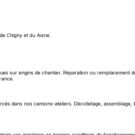
de Chigny et du Aisne.
ques sur engins de chantier. Réparation ou remplacement d
rance.
cés dans nos camions-ateliers. Décolletage, assemblage, b
enir vos machines en bonnes conditions de fonctionnement e