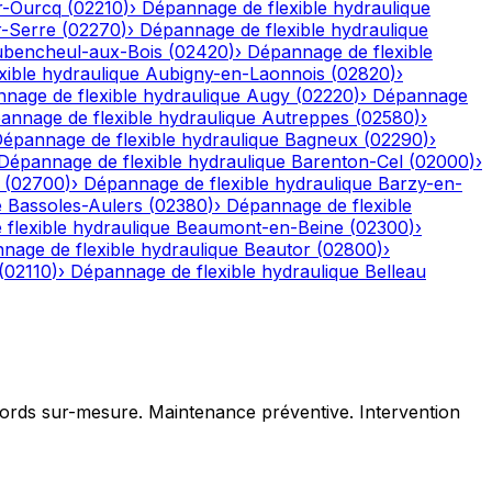
r-Ourcq
(
02210
)
›
Dépannage de flexible hydraulique
r-Serre
(
02270
)
›
Dépannage de flexible hydraulique
bencheul-aux-Bois
(
02420
)
›
Dépannage de flexible
ible hydraulique
Aubigny-en-Laonnois
(
02820
)
›
nage de flexible hydraulique
Augy
(
02220
)
›
Dépannage
annage de flexible hydraulique
Autreppes
(
02580
)
›
épannage de flexible hydraulique
Bagneux
(
02290
)
›
Dépannage de flexible hydraulique
Barenton-Cel
(
02000
)
›
(
02700
)
›
Dépannage de flexible hydraulique
Barzy-en-
e
Bassoles-Aulers
(
02380
)
›
Dépannage de flexible
flexible hydraulique
Beaumont-en-Beine
(
02300
)
›
nage de flexible hydraulique
Beautor
(
02800
)
›
(
02110
)
›
Dépannage de flexible hydraulique
Belleau
ccords sur-mesure. Maintenance préventive. Intervention