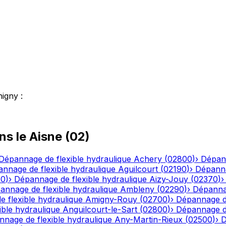
higny
:
ns le
Aisne
(
02
)
Dépannage de flexible hydraulique
Achery
(
02800
)
›
Dépann
nnage de flexible hydraulique
Aguilcourt
(
02190
)
›
Dépanna
20
)
›
Dépannage de flexible hydraulique
Aizy-Jouy
(
02370
)
annage de flexible hydraulique
Ambleny
(
02290
)
›
Dépannag
 flexible hydraulique
Amigny-Rouy
(
02700
)
›
Dépannage de
ble hydraulique
Anguilcourt-le-Sart
(
02800
)
›
Dépannage de
nage de flexible hydraulique
Any-Martin-Rieux
(
02500
)
›
D