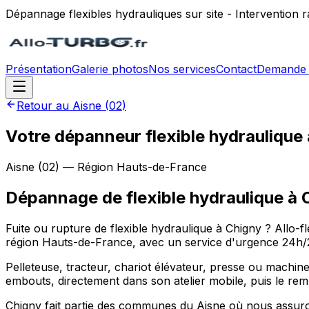
Dépannage flexibles hydrauliques sur site - Intervention
Présentation
Galerie photos
Nos services
Contact
Demande 
Retour au
Aisne
(
02
)
Votre dépanneur flexible hydraulique 
Aisne
(
02
) — Région
Hauts-de-France
Dépannage de flexible hydraulique
à
Fuite ou rupture de flexible hydraulique à Chigny ? Allo-f
région Hauts-de-France, avec un service d'urgence 24h/24 
Pelleteuse, tracteur, chariot élévateur, presse ou machine
embouts, directement dans son atelier mobile, puis le rem
Chigny fait partie des communes du Aisne où nous assuron