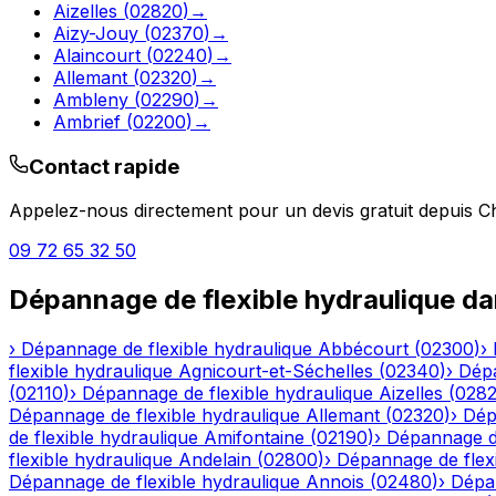
Aizelles
(
02820
)
→
Aizy-Jouy
(
02370
)
→
Alaincourt
(
02240
)
→
Allemant
(
02320
)
→
Ambleny
(
02290
)
→
Ambrief
(
02200
)
→
Contact rapide
Appelez-nous directement pour un devis gratuit depuis
C
09 72 65 32 50
Dépannage de flexible hydraulique
da
›
Dépannage de flexible hydraulique
Abbécourt
(
02300
)
›
flexible hydraulique
Agnicourt-et-Séchelles
(
02340
)
›
Dépa
(
02110
)
›
Dépannage de flexible hydraulique
Aizelles
(
028
Dépannage de flexible hydraulique
Allemant
(
02320
)
›
Dép
de flexible hydraulique
Amifontaine
(
02190
)
›
Dépannage de
flexible hydraulique
Andelain
(
02800
)
›
Dépannage de flexi
Dépannage de flexible hydraulique
Annois
(
02480
)
›
Dépan