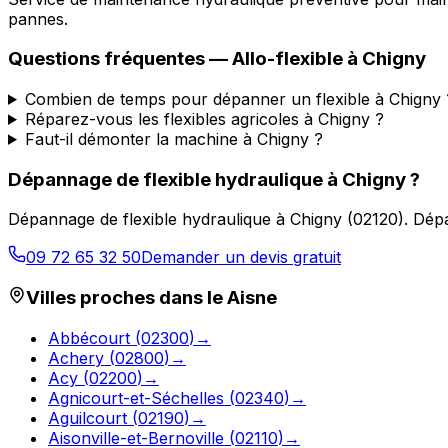
pannes.
Questions fréquentes —
Allo-flexible
à
Chigny
Combien de temps pour dépanner un flexible à Chigny 
Réparez-vous les flexibles agricoles à Chigny ?
Faut-il démonter la machine à Chigny ?
Dépannage de flexible hydraulique
à
Chigny
?
Dépannage de flexible hydraulique
à
Chigny
(
02120
).
Dépa
09 72 65 32 50
Demander un devis gratuit
Villes proches dans le
Aisne
Abbécourt
(
02300
)
→
Achery
(
02800
)
→
Acy
(
02200
)
→
Agnicourt-et-Séchelles
(
02340
)
→
Aguilcourt
(
02190
)
→
Aisonville-et-Bernoville
(
02110
)
→