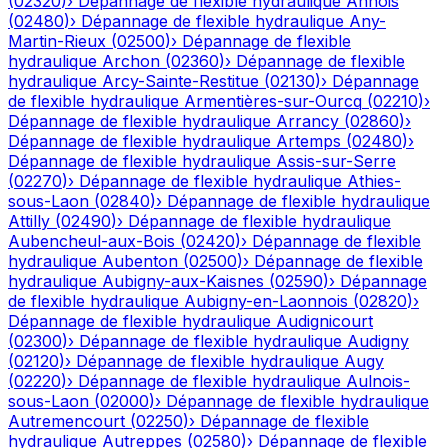
(
02320
)
›
Dépannage de flexible hydraulique
Annois
(
02480
)
›
Dépannage de flexible hydraulique
Any-
Martin-Rieux
(
02500
)
›
Dépannage de flexible
hydraulique
Archon
(
02360
)
›
Dépannage de flexible
hydraulique
Arcy-Sainte-Restitue
(
02130
)
›
Dépannage
de flexible hydraulique
Armentières-sur-Ourcq
(
02210
)
›
Dépannage de flexible hydraulique
Arrancy
(
02860
)
›
Dépannage de flexible hydraulique
Artemps
(
02480
)
›
Dépannage de flexible hydraulique
Assis-sur-Serre
(
02270
)
›
Dépannage de flexible hydraulique
Athies-
sous-Laon
(
02840
)
›
Dépannage de flexible hydraulique
Attilly
(
02490
)
›
Dépannage de flexible hydraulique
Aubencheul-aux-Bois
(
02420
)
›
Dépannage de flexible
hydraulique
Aubenton
(
02500
)
›
Dépannage de flexible
hydraulique
Aubigny-aux-Kaisnes
(
02590
)
›
Dépannage
de flexible hydraulique
Aubigny-en-Laonnois
(
02820
)
›
Dépannage de flexible hydraulique
Audignicourt
(
02300
)
›
Dépannage de flexible hydraulique
Audigny
(
02120
)
›
Dépannage de flexible hydraulique
Augy
(
02220
)
›
Dépannage de flexible hydraulique
Aulnois-
sous-Laon
(
02000
)
›
Dépannage de flexible hydraulique
Autremencourt
(
02250
)
›
Dépannage de flexible
hydraulique
Autreppes
(
02580
)
›
Dépannage de flexible