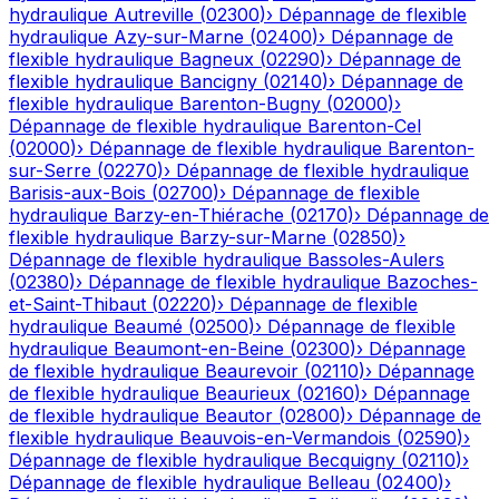
hydraulique
Autreville
(
02300
)
›
Dépannage de flexible
hydraulique
Azy-sur-Marne
(
02400
)
›
Dépannage de
flexible hydraulique
Bagneux
(
02290
)
›
Dépannage de
flexible hydraulique
Bancigny
(
02140
)
›
Dépannage de
flexible hydraulique
Barenton-Bugny
(
02000
)
›
Dépannage de flexible hydraulique
Barenton-Cel
(
02000
)
›
Dépannage de flexible hydraulique
Barenton-
sur-Serre
(
02270
)
›
Dépannage de flexible hydraulique
Barisis-aux-Bois
(
02700
)
›
Dépannage de flexible
hydraulique
Barzy-en-Thiérache
(
02170
)
›
Dépannage de
flexible hydraulique
Barzy-sur-Marne
(
02850
)
›
Dépannage de flexible hydraulique
Bassoles-Aulers
(
02380
)
›
Dépannage de flexible hydraulique
Bazoches-
et-Saint-Thibaut
(
02220
)
›
Dépannage de flexible
hydraulique
Beaumé
(
02500
)
›
Dépannage de flexible
hydraulique
Beaumont-en-Beine
(
02300
)
›
Dépannage
de flexible hydraulique
Beaurevoir
(
02110
)
›
Dépannage
de flexible hydraulique
Beaurieux
(
02160
)
›
Dépannage
de flexible hydraulique
Beautor
(
02800
)
›
Dépannage de
flexible hydraulique
Beauvois-en-Vermandois
(
02590
)
›
Dépannage de flexible hydraulique
Becquigny
(
02110
)
›
Dépannage de flexible hydraulique
Belleau
(
02400
)
›