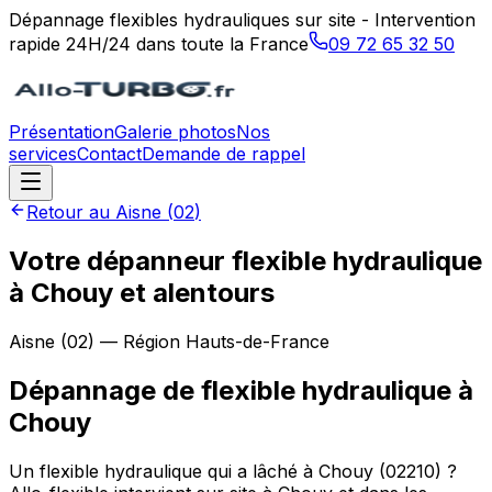
Dépannage flexibles hydrauliques sur site - Intervention
rapide 24H/24 dans toute la France
09 72 65 32 50
Présentation
Galerie photos
Nos
services
Contact
Demande de rappel
Retour au
Aisne
(
02
)
Votre dépanneur flexible hydraulique
à Chouy et alentours
Aisne
(
02
) — Région
Hauts-de-France
Dépannage de flexible hydraulique
à
Chouy
Un flexible hydraulique qui a lâché à Chouy (02210) ?