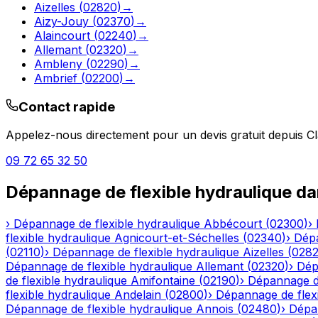
Aizelles
(
02820
)
→
Aizy-Jouy
(
02370
)
→
Alaincourt
(
02240
)
→
Allemant
(
02320
)
→
Ambleny
(
02290
)
→
Ambrief
(
02200
)
→
Contact rapide
Appelez-nous directement pour un devis gratuit depuis
Cl
09 72 65 32 50
Dépannage de flexible hydraulique
da
›
Dépannage de flexible hydraulique
Abbécourt
(
02300
)
›
flexible hydraulique
Agnicourt-et-Séchelles
(
02340
)
›
Dépa
(
02110
)
›
Dépannage de flexible hydraulique
Aizelles
(
028
Dépannage de flexible hydraulique
Allemant
(
02320
)
›
Dép
de flexible hydraulique
Amifontaine
(
02190
)
›
Dépannage de
flexible hydraulique
Andelain
(
02800
)
›
Dépannage de flexi
Dépannage de flexible hydraulique
Annois
(
02480
)
›
Dépan