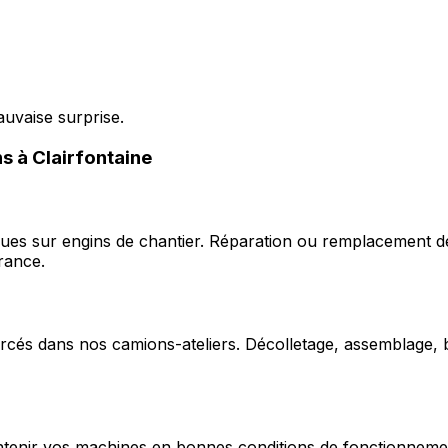
auvaise surprise.
ns à Clairfontaine
ques sur engins de chantier. Réparation ou remplacement d
rance.
cés dans nos camions-ateliers. Décolletage, assemblage, b
enir vos machines en bonnes conditions de fonctionnement e