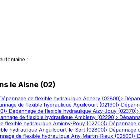
airfontaine
:
ns le
Aisne
(
02
)
Dépannage de flexible hydraulique
Achery
(
02800
)
›
Dépann
nnage de flexible hydraulique
Aguilcourt
(
02190
)
›
Dépanna
20
)
›
Dépannage de flexible hydraulique
Aizy-Jouy
(
02370
)
annage de flexible hydraulique
Ambleny
(
02290
)
›
Dépannag
 flexible hydraulique
Amigny-Rouy
(
02700
)
›
Dépannage de
ble hydraulique
Anguilcourt-le-Sart
(
02800
)
›
Dépannage de
nage de flexible hydraulique
Any-Martin-Rieux
(
02500
)
›
D