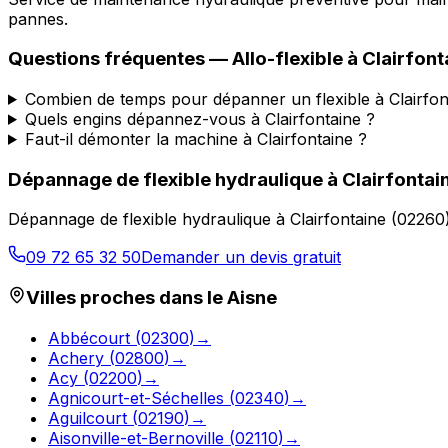
pannes.
Questions fréquentes —
Allo-flexible
à
Clairfont
Combien de temps pour dépanner un flexible à Clairfon
Quels engins dépannez-vous à Clairfontaine ?
Faut-il démonter la machine à Clairfontaine ?
Dépannage de flexible hydraulique
à
Clairfontai
Dépannage de flexible hydraulique
à
Clairfontaine
(
02260
09 72 65 32 50
Demander un devis gratuit
Villes proches dans le
Aisne
Abbécourt
(
02300
)
→
Achery
(
02800
)
→
Acy
(
02200
)
→
Agnicourt-et-Séchelles
(
02340
)
→
Aguilcourt
(
02190
)
→
Aisonville-et-Bernoville
(
02110
)
→