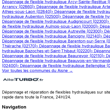
Dépannage de flexible hydraulique
Arcy-Sainte-Restitue
(
Arrancy
(
02860
)
›
Dépannage de flexible hydraulique
Art
Athies-sous-Laon
(
02840
)
›
Dépannage de flexible hydrau
hydraulique
Aubenton
(
02500
)
›
Dépannage de flexible hy
Dépannage de flexible hydraulique
Audignicourt
(
02300
)
de flexible hydraulique
Aulnois-sous-Laon
(
02000
)
›
Dépan
Dépannage de flexible hydraulique
Autreville
(
02300
)
›
Dép
Dépannage de flexible hydraulique
Bancigny
(
02140
)
›
Dép
Dépannage de flexible hydraulique
Barenton-sur-Serre
(
Thiérache
(
02170
)
›
Dépannage de flexible hydraulique
Ba
hydraulique
Bazoches-et-Saint-Thibaut
(
02220
)
›
Dépannag
Dépannage de flexible hydraulique
Beaurevoir
(
02110
)
›
Dé
Dépannage de flexible hydraulique
Beauvois-en-Vermand
(
02400
)
›
Dépannage de flexible hydraulique
Bellenglise
(
Voir toutes les communes du
Aisne
→
Dépannage et réparation de flexibles hydrauliques sur sit
rapide dans toute la France, 24H/24.
Navigation