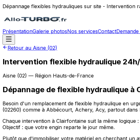
Dépannage flexibles hydrauliques sur site - Intervention
Présentation
Galerie photos
Nos services
Contact
Demande 
Retour au
Aisne
(
02
)
Intervention flexible hydraulique 24h
Aisne
(
02
) — Région
Hauts-de-France
Dépannage de flexible hydraulique
à
Besoin d'un remplacement de flexible hydraulique en urgenc
(02260) comme à Abbécourt, Achery, Acy, partout dans le 
Chaque intervention à Clairfontaine suit la même logique : 
Objectif : que votre engin reparte le jour même.
Plutôt que d'immobiliser votre matériel en cherchant un a