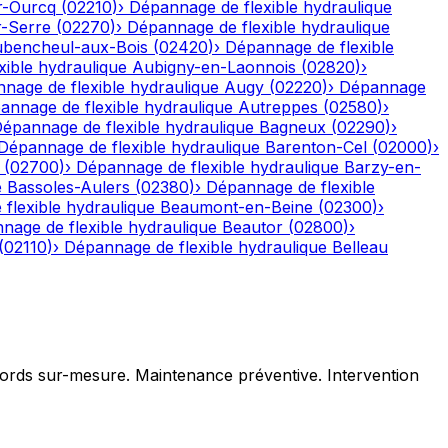
r-Ourcq
(
02210
)
›
Dépannage de flexible hydraulique
r-Serre
(
02270
)
›
Dépannage de flexible hydraulique
bencheul-aux-Bois
(
02420
)
›
Dépannage de flexible
ible hydraulique
Aubigny-en-Laonnois
(
02820
)
›
nage de flexible hydraulique
Augy
(
02220
)
›
Dépannage
annage de flexible hydraulique
Autreppes
(
02580
)
›
épannage de flexible hydraulique
Bagneux
(
02290
)
›
Dépannage de flexible hydraulique
Barenton-Cel
(
02000
)
›
(
02700
)
›
Dépannage de flexible hydraulique
Barzy-en-
e
Bassoles-Aulers
(
02380
)
›
Dépannage de flexible
flexible hydraulique
Beaumont-en-Beine
(
02300
)
›
nage de flexible hydraulique
Beautor
(
02800
)
›
(
02110
)
›
Dépannage de flexible hydraulique
Belleau
ccords sur-mesure. Maintenance préventive. Intervention