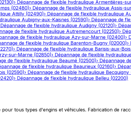
02130
)
›
Dépannage de flexible hydraulique
Armentières-su
emps
(
02480
)
›
Dépannage de flexible hydraulique
Assis-su
lique
Attilly
(
02490
)
›
Dépannage de flexible hydraulique
Au
draulique
Aubigny-aux-Kaisnes
(
02590
)
›
Dépannage de flex
›
Dépannage de flexible hydraulique
Audigny
(
02120
)
›
Dépan
nage de flexible hydraulique
Autremencourt
(
02250
)
›
Dép
annage de flexible hydraulique
Azy-sur-Marne
(
02400
)
›
D
annage de flexible hydraulique
Barenton-Bugny
(
02000
)
›
02270
)
›
Dépannage de flexible hydraulique
Barisis-aux-Bois
rzy-sur-Marne
(
02850
)
›
Dépannage de flexible hydrauliqu
e de flexible hydraulique
Beaumé
(
02500
)
›
Dépannage de 
pannage de flexible hydraulique
Beaurieux
(
02160
)
›
Dépan
ois
(
02590
)
›
Dépannage de flexible hydraulique
Becquigny
02420
)
›
Dépannage de flexible hydraulique
Belleu
(
02200
)
e pour tous types d'engins et véhicules. Fabrication de ra