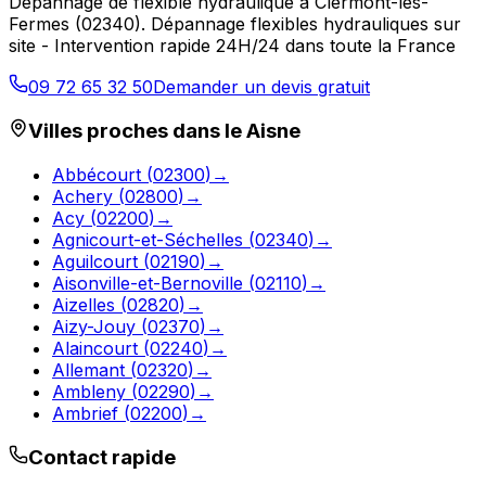
Dépannage de flexible hydraulique
à
Clermont-les-
Fermes
(
02340
).
Dépannage flexibles hydrauliques sur
site - Intervention rapide 24H/24 dans toute la France
09 72 65 32 50
Demander un devis gratuit
Villes proches dans le
Aisne
Abbécourt
(
02300
)
→
Achery
(
02800
)
→
Acy
(
02200
)
→
Agnicourt-et-Séchelles
(
02340
)
→
Aguilcourt
(
02190
)
→
Aisonville-et-Bernoville
(
02110
)
→
Aizelles
(
02820
)
→
Aizy-Jouy
(
02370
)
→
Alaincourt
(
02240
)
→
Allemant
(
02320
)
→
Ambleny
(
02290
)
→
Ambrief
(
02200
)
→
Contact rapide