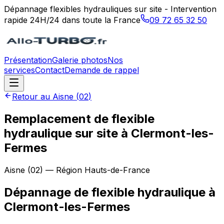
Dépannage flexibles hydrauliques sur site - Intervention
rapide 24H/24 dans toute la France
09 72 65 32 50
Présentation
Galerie photos
Nos
services
Contact
Demande de rappel
Retour au
Aisne
(
02
)
Remplacement de flexible
hydraulique sur site à Clermont-les-
Fermes
Aisne
(
02
) — Région
Hauts-de-France
Dépannage de flexible hydraulique
à
Clermont-les-Fermes