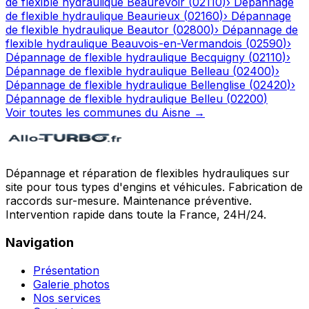
de flexible hydraulique
Beaurevoir
(
02110
)
›
Dépannage
de flexible hydraulique
Beaurieux
(
02160
)
›
Dépannage
de flexible hydraulique
Beautor
(
02800
)
›
Dépannage de
flexible hydraulique
Beauvois-en-Vermandois
(
02590
)
›
Dépannage de flexible hydraulique
Becquigny
(
02110
)
›
Dépannage de flexible hydraulique
Belleau
(
02400
)
›
Dépannage de flexible hydraulique
Bellenglise
(
02420
)
›
Dépannage de flexible hydraulique
Belleu
(
02200
)
Voir toutes les communes du
Aisne
→
Dépannage et réparation de flexibles hydrauliques sur
site pour tous types d'engins et véhicules. Fabrication de
raccords sur-mesure. Maintenance préventive.
Intervention rapide dans toute la France, 24H/24.
Navigation
Présentation
Galerie photos
Nos services