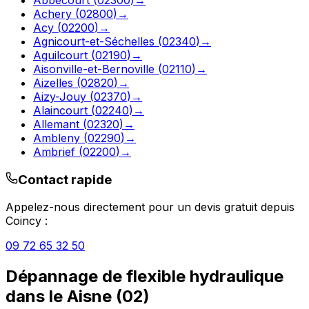
Achery
(
02800
)
→
Acy
(
02200
)
→
Agnicourt-et-Séchelles
(
02340
)
→
Aguilcourt
(
02190
)
→
Aisonville-et-Bernoville
(
02110
)
→
Aizelles
(
02820
)
→
Aizy-Jouy
(
02370
)
→
Alaincourt
(
02240
)
→
Allemant
(
02320
)
→
Ambleny
(
02290
)
→
Ambrief
(
02200
)
→
Contact rapide
Appelez-nous directement pour un devis gratuit depuis
Coincy
:
09 72 65 32 50
Dépannage de flexible hydraulique
dans le
Aisne
(
02
)