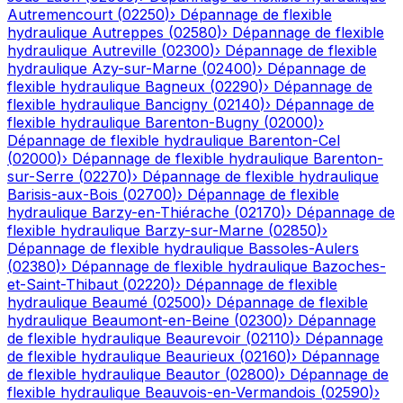
Autremencourt
(
02250
)
›
Dépannage de flexible
hydraulique
Autreppes
(
02580
)
›
Dépannage de flexible
hydraulique
Autreville
(
02300
)
›
Dépannage de flexible
hydraulique
Azy-sur-Marne
(
02400
)
›
Dépannage de
flexible hydraulique
Bagneux
(
02290
)
›
Dépannage de
flexible hydraulique
Bancigny
(
02140
)
›
Dépannage de
flexible hydraulique
Barenton-Bugny
(
02000
)
›
Dépannage de flexible hydraulique
Barenton-Cel
(
02000
)
›
Dépannage de flexible hydraulique
Barenton-
sur-Serre
(
02270
)
›
Dépannage de flexible hydraulique
Barisis-aux-Bois
(
02700
)
›
Dépannage de flexible
hydraulique
Barzy-en-Thiérache
(
02170
)
›
Dépannage de
flexible hydraulique
Barzy-sur-Marne
(
02850
)
›
Dépannage de flexible hydraulique
Bassoles-Aulers
(
02380
)
›
Dépannage de flexible hydraulique
Bazoches-
et-Saint-Thibaut
(
02220
)
›
Dépannage de flexible
hydraulique
Beaumé
(
02500
)
›
Dépannage de flexible
hydraulique
Beaumont-en-Beine
(
02300
)
›
Dépannage
de flexible hydraulique
Beaurevoir
(
02110
)
›
Dépannage
de flexible hydraulique
Beaurieux
(
02160
)
›
Dépannage
de flexible hydraulique
Beautor
(
02800
)
›
Dépannage de
flexible hydraulique
Beauvois-en-Vermandois
(
02590
)
›