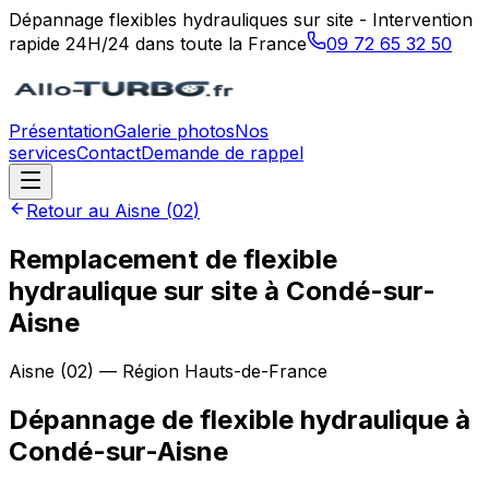
Dépannage flexibles hydrauliques sur site - Intervention
rapide 24H/24 dans toute la France
09 72 65 32 50
Présentation
Galerie photos
Nos
services
Contact
Demande de rappel
Retour au
Aisne
(
02
)
Remplacement de flexible
hydraulique sur site à Condé-sur-
Aisne
Aisne
(
02
) — Région
Hauts-de-France
Dépannage de flexible hydraulique
à
Condé-sur-Aisne