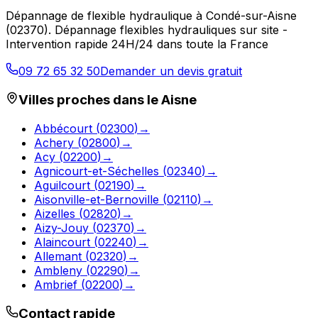
Dépannage de flexible hydraulique
à
Condé-sur-Aisne
(
02370
).
Dépannage flexibles hydrauliques sur site -
Intervention rapide 24H/24 dans toute la France
09 72 65 32 50
Demander un devis gratuit
Villes proches dans le
Aisne
Abbécourt
(
02300
)
→
Achery
(
02800
)
→
Acy
(
02200
)
→
Agnicourt-et-Séchelles
(
02340
)
→
Aguilcourt
(
02190
)
→
Aisonville-et-Bernoville
(
02110
)
→
Aizelles
(
02820
)
→
Aizy-Jouy
(
02370
)
→
Alaincourt
(
02240
)
→
Allemant
(
02320
)
→
Ambleny
(
02290
)
→
Ambrief
(
02200
)
→
Contact rapide