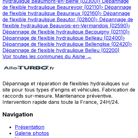
hydraulique
Beaumont-en-Beine
(
02300
)
›
Dépannage
de flexible hydraulique
Beaurevoir
(
02110
)
›
Dépannage
de flexible hydraulique
Beaurieux
(
02160
)
›
Dépannage
de flexible hydraulique
Beautor
(
02800
)
›
Dépannage de
flexible hydraulique
Beauvois-en-Vermandois
(
02590
)
›
Dépannage de flexible hydraulique
Becquigny
(
02110
)
›
Dépannage de flexible hydraulique
Belleau
(
02400
)
›
Dépannage de flexible hydraulique
Bellenglise
(
02420
)
›
Dépannage de flexible hydraulique
Belleu
(
02200
)
Voir toutes les communes du
Aisne
→
Dépannage et réparation de flexibles hydrauliques sur
site pour tous types d'engins et véhicules. Fabrication de
raccords sur-mesure. Maintenance préventive.
Intervention rapide dans toute la France, 24H/24.
Navigation
Présentation
Galerie photos