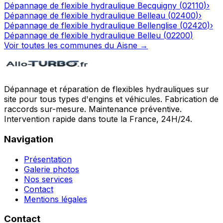
Dépannage de flexible hydraulique
Becquigny
(
02110
)
›
Dépannage de flexible hydraulique
Belleau
(
02400
)
›
Dépannage de flexible hydraulique
Bellenglise
(
02420
)
›
Dépannage de flexible hydraulique
Belleu
(
02200
)
Voir toutes les communes du
Aisne
→
Dépannage et réparation de flexibles hydrauliques sur
site pour tous types d'engins et véhicules. Fabrication de
raccords sur-mesure. Maintenance préventive.
Intervention rapide dans toute la France, 24H/24.
Navigation
Présentation
Galerie photos
Nos services
Contact
Mentions légales
Contact