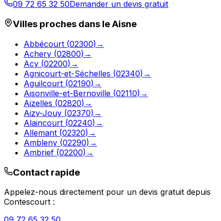
09 72 65 32 50
Demander un devis gratuit
Villes proches dans le
Aisne
Abbécourt
(
02300
)
→
Achery
(
02800
)
→
Acy
(
02200
)
→
Agnicourt-et-Séchelles
(
02340
)
→
Aguilcourt
(
02190
)
→
Aisonville-et-Bernoville
(
02110
)
→
Aizelles
(
02820
)
→
Aizy-Jouy
(
02370
)
→
Alaincourt
(
02240
)
→
Allemant
(
02320
)
→
Ambleny
(
02290
)
→
Ambrief
(
02200
)
→
Contact rapide
Appelez-nous directement pour un devis gratuit depuis
Contescourt
:
09 72 65 32 50