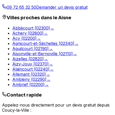
09 72 65 32 50
Demander un devis gratuit
Villes proches dans le
Aisne
Abbécourt
(
02300
)
→
Achery
(
02800
)
→
Acy
(
02200
)
→
Agnicourt-et-Séchelles
(
02340
)
→
Aguilcourt
(
02190
)
→
Aisonville-et-Bernoville
(
02110
)
→
Aizelles
(
02820
)
→
Aizy-Jouy
(
02370
)
→
Alaincourt
(
02240
)
→
Allemant
(
02320
)
→
Ambleny
(
02290
)
→
Ambrief
(
02200
)
→
Contact rapide
Appelez-nous directement pour un devis gratuit depuis
Coucy-la-Ville
: