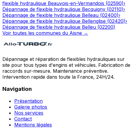
flexible hydraulique
Beauvois-en-Vermandois
(
02590
)
›
Dépannage de flexible hydraulique
Becquigny
(
02110
)
›
Dépannage de flexible hydraulique
Belleau
(
02400
)
›
Dépannage de flexible hydraulique
Bellenglise
(
02420
)
›
Dépannage de flexible hydraulique
Belleu
(
02200
)
Voir toutes les communes du
Aisne
→
Dépannage et réparation de flexibles hydrauliques sur
site pour tous types d'engins et véhicules. Fabrication de
raccords sur-mesure. Maintenance préventive.
Intervention rapide dans toute la France, 24H/24.
Navigation
Présentation
Galerie photos
Nos services
Contact
Mentions légales