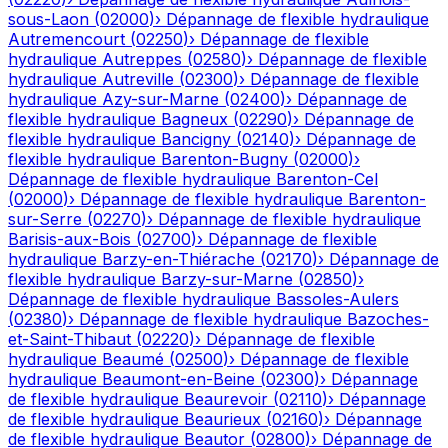
sous-Laon
(
02000
)
›
Dépannage de flexible hydraulique
Autremencourt
(
02250
)
›
Dépannage de flexible
hydraulique
Autreppes
(
02580
)
›
Dépannage de flexible
hydraulique
Autreville
(
02300
)
›
Dépannage de flexible
hydraulique
Azy-sur-Marne
(
02400
)
›
Dépannage de
flexible hydraulique
Bagneux
(
02290
)
›
Dépannage de
flexible hydraulique
Bancigny
(
02140
)
›
Dépannage de
flexible hydraulique
Barenton-Bugny
(
02000
)
›
Dépannage de flexible hydraulique
Barenton-Cel
(
02000
)
›
Dépannage de flexible hydraulique
Barenton-
sur-Serre
(
02270
)
›
Dépannage de flexible hydraulique
Barisis-aux-Bois
(
02700
)
›
Dépannage de flexible
hydraulique
Barzy-en-Thiérache
(
02170
)
›
Dépannage de
flexible hydraulique
Barzy-sur-Marne
(
02850
)
›
Dépannage de flexible hydraulique
Bassoles-Aulers
(
02380
)
›
Dépannage de flexible hydraulique
Bazoches-
et-Saint-Thibaut
(
02220
)
›
Dépannage de flexible
hydraulique
Beaumé
(
02500
)
›
Dépannage de flexible
hydraulique
Beaumont-en-Beine
(
02300
)
›
Dépannage
de flexible hydraulique
Beaurevoir
(
02110
)
›
Dépannage
de flexible hydraulique
Beaurieux
(
02160
)
›
Dépannage
de flexible hydraulique
Beautor
(
02800
)
›
Dépannage de