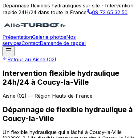
Dépannage flexibles hydrauliques sur site - Intervention
rapide 24H/24 dans toute la France
09 72 65 32 50
Présentation
Galerie photos
Nos
services
Contact
Demande de rappel
Retour au
Aisne
(
02
)
Intervention flexible hydraulique
24h/24 à Coucy-la-Ville
Aisne
(
02
) — Région
Hauts-de-France
Dépannage de flexible hydraulique
à
Coucy-la-Ville
Un flexible hydraulique qui a lâché à Coucy-la-Ville