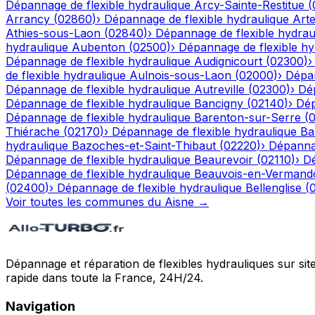
Dépannage de flexible hydraulique
Arcy-Sainte-Restitue
(
Arrancy
(
02860
)
›
Dépannage de flexible hydraulique
Art
Athies-sous-Laon
(
02840
)
›
Dépannage de flexible hydrau
hydraulique
Aubenton
(
02500
)
›
Dépannage de flexible hy
Dépannage de flexible hydraulique
Audignicourt
(
02300
)
de flexible hydraulique
Aulnois-sous-Laon
(
02000
)
›
Dépan
Dépannage de flexible hydraulique
Autreville
(
02300
)
›
Dép
Dépannage de flexible hydraulique
Bancigny
(
02140
)
›
Dép
Dépannage de flexible hydraulique
Barenton-sur-Serre
(
Thiérache
(
02170
)
›
Dépannage de flexible hydraulique
Ba
hydraulique
Bazoches-et-Saint-Thibaut
(
02220
)
›
Dépannag
Dépannage de flexible hydraulique
Beaurevoir
(
02110
)
›
Dé
Dépannage de flexible hydraulique
Beauvois-en-Vermand
(
02400
)
›
Dépannage de flexible hydraulique
Bellenglise
(
Voir toutes les communes du
Aisne
→
Dépannage et réparation de flexibles hydrauliques sur sit
rapide dans toute la France, 24H/24.
Navigation