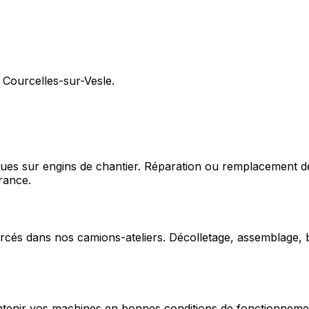
 Courcelles-sur-Vesle.
ques sur engins de chantier. Réparation ou remplacement d
rance.
cés dans nos camions-ateliers. Décolletage, assemblage, b
enir vos machines en bonnes conditions de fonctionnement e