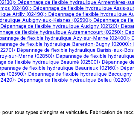
02130
)
›
Dépannage de flexible hydraulique
Armentières-su
emps
(
02480
)
›
Dépannage de flexible hydraulique
Assis-su
lique
Attilly
(
02490
)
›
Dépannage de flexible hydraulique
Au
draulique
Aubigny-aux-Kaisnes
(
02590
)
›
Dépannage de flex
›
Dépannage de flexible hydraulique
Audigny
(
02120
)
›
Dépan
nage de flexible hydraulique
Autremencourt
(
02250
)
›
Dép
annage de flexible hydraulique
Azy-sur-Marne
(
02400
)
›
D
annage de flexible hydraulique
Barenton-Bugny
(
02000
)
›
02270
)
›
Dépannage de flexible hydraulique
Barisis-aux-Bois
rzy-sur-Marne
(
02850
)
›
Dépannage de flexible hydrauliqu
e de flexible hydraulique
Beaumé
(
02500
)
›
Dépannage de 
pannage de flexible hydraulique
Beaurieux
(
02160
)
›
Dépan
ois
(
02590
)
›
Dépannage de flexible hydraulique
Becquigny
02420
)
›
Dépannage de flexible hydraulique
Belleu
(
02200
)
e pour tous types d'engins et véhicules. Fabrication de ra