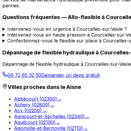
pannes.
Questions fréquentes —
Allo-flexible
à
Courcelle
Intervenez-vous en urgence à Courcelles-sur-Vesle ?
Intervenez-vous en haute pression à Courcelles-sur-Ve
Confectionnez-vous le flexible sur place à Courcelles-s
Dépannage de flexible hydraulique
à
Courcelles-
Dépannage de flexible hydraulique
à
Courcelles-sur-Vesle
09 72 65 32 50
Demander un devis gratuit
Villes proches dans le
Aisne
Abbécourt
(
02300
)
→
Achery
(
02800
)
→
Acy
(
02200
)
→
Agnicourt-et-Séchelles
(
02340
)
→
Aguilcourt
(
02190
)
→
Aisonville-et-Bernoville
(
02110
)
→