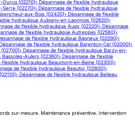
r-Ourcq
(
02210
)
›
Dépannage de flexible hydraulique
r-Serre
(
02270
)
›
Dépannage de flexible hydraulique
bencheul-aux-Bois
(
02420
)
›
Dépannage de flexible
ible hydraulique
Aubigny-en-Laonnois
(
02820
)
›
nage de flexible hydraulique
Augy
(
02220
)
›
Dépannage
annage de flexible hydraulique
Autreppes
(
02580
)
›
épannage de flexible hydraulique
Bagneux
(
02290
)
›
Dépannage de flexible hydraulique
Barenton-Cel
(
02000
)
›
(
02700
)
›
Dépannage de flexible hydraulique
Barzy-en-
e
Bassoles-Aulers
(
02380
)
›
Dépannage de flexible
flexible hydraulique
Beaumont-en-Beine
(
02300
)
›
nage de flexible hydraulique
Beautor
(
02800
)
›
(
02110
)
›
Dépannage de flexible hydraulique
Belleau
ccords sur-mesure. Maintenance préventive. Intervention