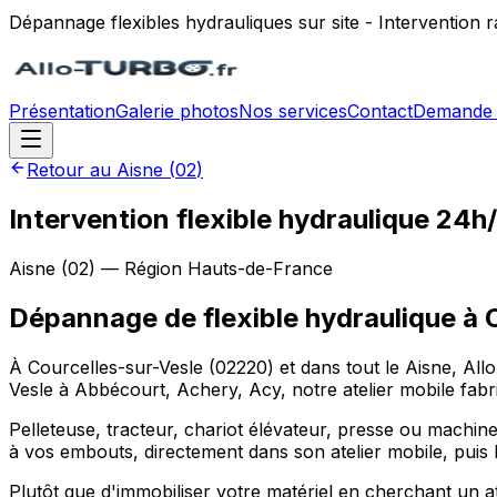
Dépannage flexibles hydrauliques sur site - Intervention
Présentation
Galerie photos
Nos services
Contact
Demande 
Retour au
Aisne
(
02
)
Intervention flexible hydraulique 24h
Aisne
(
02
) — Région
Hauts-de-France
Dépannage de flexible hydraulique
à
À Courcelles-sur-Vesle (02220) et dans tout le Aisne, Allo
Vesle à Abbécourt, Achery, Acy, notre atelier mobile fabri
Pelleteuse, tracteur, chariot élévateur, presse ou machine
à vos embouts, directement dans son atelier mobile, puis 
Plutôt que d'immobiliser votre matériel en cherchant un a