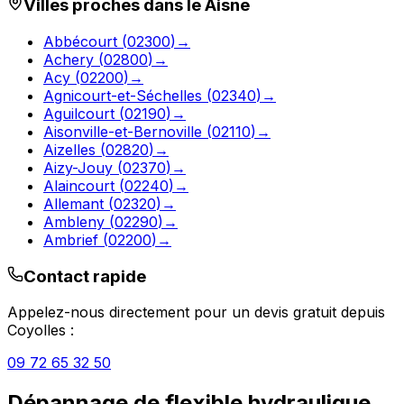
Villes proches dans le
Aisne
Abbécourt
(
02300
)
→
Achery
(
02800
)
→
Acy
(
02200
)
→
Agnicourt-et-Séchelles
(
02340
)
→
Aguilcourt
(
02190
)
→
Aisonville-et-Bernoville
(
02110
)
→
Aizelles
(
02820
)
→
Aizy-Jouy
(
02370
)
→
Alaincourt
(
02240
)
→
Allemant
(
02320
)
→
Ambleny
(
02290
)
→
Ambrief
(
02200
)
→
Contact rapide
Appelez-nous directement pour un devis gratuit depuis
Coyolles
:
09 72 65 32 50
Dépannage de flexible hydraulique