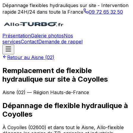
Dépannage flexibles hydrauliques sur site - Intervention
rapide 24H/24 dans toute la France
09 72 65 32 50
Présentation
Galerie photos
Nos
services
Contact
Demande de rappel
Retour au
Aisne
(
02
)
Remplacement de flexible
hydraulique sur site à Coyolles
Aisne
(
02
) — Région
Hauts-de-France
Dépannage de flexible hydraulique
à
Coyolles
À Coyolles (02600) et dans tout le Aisne, Allo-flexible