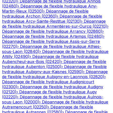
(
02320
)
›
Dépannage de flexible hydraulique
Annois
(
02480
)
›
Dépannage de flexible hydraulique
Any-
Martin-Rieux
(
02500
)
›
Dépannage de flexible
hydraulique
Archon
(
02360
)
›
Dépannage de flexible
hydraulique
Arcy-Sainte-Restitue
(
02130
)
›
Dépannage
de flexible hydraulique
Armentières-sur-Ourcq
(
02210
)
›
Dépannage de flexible hydraulique
Arrancy
(
02860
)
›
Dépannage de flexible hydraulique
Artemps
(
02480
)
›
Dépannage de flexible hydraulique
Assis-sur-Serre
(
02270
)
›
Dépannage de flexible hydraulique
Athies-
sous-Laon
(
02840
)
›
Dépannage de flexible hydraulique
Attilly
(
02490
)
›
Dépannage de flexible hydraulique
Aubencheul-aux-Bois
(
02420
)
›
Dépannage de flexible
hydraulique
Aubenton
(
02500
)
›
Dépannage de flexible
hydraulique
Aubigny-aux-Kaisnes
(
02590
)
›
Dépannage
de flexible hydraulique
Aubigny-en-Laonnois
(
02820
)
›
Dépannage de flexible hydraulique
Audignicourt
(
02300
)
›
Dépannage de flexible hydraulique
Audigny
(
02120
)
›
Dépannage de flexible hydraulique
Augy
(
02220
)
›
Dépannage de flexible hydraulique
Aulnois-
sous-Laon
(
02000
)
›
Dépannage de flexible hydraulique
Autremencourt
(
02250
)
›
Dépannage de flexible
hydraulique
Autreppes
(
02580
)
›
Dépannage de flexible