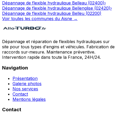
Dépannage de flexible hydraulique
Belleau
(
02400
)
›
Dépannage de flexible hydraulique
Bellenglise
(
02420
)
›
Dépannage de flexible hydraulique
Belleu
(
02200
)
Voir toutes les communes du
Aisne
→
Dépannage et réparation de flexibles hydrauliques sur
site pour tous types d'engins et véhicules. Fabrication de
raccords sur-mesure. Maintenance préventive.
Intervention rapide dans toute la France, 24H/24.
Navigation
Présentation
Galerie photos
Nos services
Contact
Mentions légales
Contact