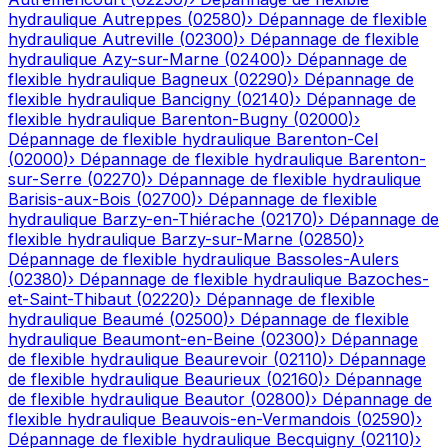
hydraulique
Autreppes
(
02580
)
›
Dépannage de flexible
hydraulique
Autreville
(
02300
)
›
Dépannage de flexible
hydraulique
Azy-sur-Marne
(
02400
)
›
Dépannage de
flexible hydraulique
Bagneux
(
02290
)
›
Dépannage de
flexible hydraulique
Bancigny
(
02140
)
›
Dépannage de
flexible hydraulique
Barenton-Bugny
(
02000
)
›
Dépannage de flexible hydraulique
Barenton-Cel
(
02000
)
›
Dépannage de flexible hydraulique
Barenton-
sur-Serre
(
02270
)
›
Dépannage de flexible hydraulique
Barisis-aux-Bois
(
02700
)
›
Dépannage de flexible
hydraulique
Barzy-en-Thiérache
(
02170
)
›
Dépannage de
flexible hydraulique
Barzy-sur-Marne
(
02850
)
›
Dépannage de flexible hydraulique
Bassoles-Aulers
(
02380
)
›
Dépannage de flexible hydraulique
Bazoches-
et-Saint-Thibaut
(
02220
)
›
Dépannage de flexible
hydraulique
Beaumé
(
02500
)
›
Dépannage de flexible
hydraulique
Beaumont-en-Beine
(
02300
)
›
Dépannage
de flexible hydraulique
Beaurevoir
(
02110
)
›
Dépannage
de flexible hydraulique
Beaurieux
(
02160
)
›
Dépannage
de flexible hydraulique
Beautor
(
02800
)
›
Dépannage de
flexible hydraulique
Beauvois-en-Vermandois
(
02590
)
›
Dépannage de flexible hydraulique
Becquigny
(
02110
)
›