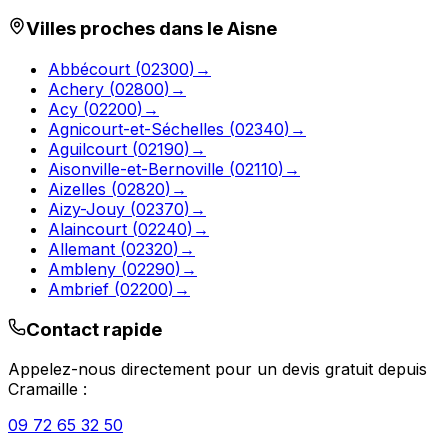
Villes proches dans le
Aisne
Abbécourt
(
02300
)
→
Achery
(
02800
)
→
Acy
(
02200
)
→
Agnicourt-et-Séchelles
(
02340
)
→
Aguilcourt
(
02190
)
→
Aisonville-et-Bernoville
(
02110
)
→
Aizelles
(
02820
)
→
Aizy-Jouy
(
02370
)
→
Alaincourt
(
02240
)
→
Allemant
(
02320
)
→
Ambleny
(
02290
)
→
Ambrief
(
02200
)
→
Contact rapide
Appelez-nous directement pour un devis gratuit depuis
Cramaille
:
09 72 65 32 50