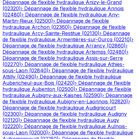
Dépannage de flexible hydraulique
Anizy-le-Grand
(
02320
)
›
Dépannage de flexible hydraulique
Annois
(
02480
)
›
Dépannage de flexible hydraulique
Any-
Martin-Rieux
(
02500
)
›
Dépannage de flexible
hydraulique
Archon
(
02360
)
›
Dépannage de flexible
hydraulique
Arcy-Sainte-Restitue
(
02130
)
›
Dépannage
de flexible hydraulique
Armentières-sur-Ourcq
(
02210
)
›
Dépannage de flexible hydraulique
Arrancy
(
02860
)
›
Dépannage de flexible hydraulique
Artemps
(
02480
)
›
Dépannage de flexible hydraulique
Assis-sur-Serre
(
02270
)
›
Dépannage de flexible hydraulique
Athies-
sous-Laon
(
02840
)
›
Dépannage de flexible hydraulique
Attilly
(
02490
)
›
Dépannage de flexible hydraulique
Aubencheul-aux-Bois
(
02420
)
›
Dépannage de flexible
hydraulique
Aubenton
(
02500
)
›
Dépannage de flexible
hydraulique
Aubigny-aux-Kaisnes
(
02590
)
›
Dépannage
de flexible hydraulique
Aubigny-en-Laonnois
(
02820
)
›
Dépannage de flexible hydraulique
Audignicourt
(
02300
)
›
Dépannage de flexible hydraulique
Audigny
(
02120
)
›
Dépannage de flexible hydraulique
Augy
(
02220
)
›
Dépannage de flexible hydraulique
Aulnois-
sous-Laon
(
02000
)
›
Dépannage de flexible hydraulique
Autremencourt
(
02250
)
›
Dépannage de flexible