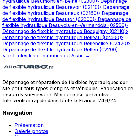
hydraulique
Beaumont-en-Beine
(
02300
)
›
Dépannage
de flexible hydraulique
Beaurevoir
(
02110
)
›
Dépannage
de flexible hydraulique
Beaurieux
(
02160
)
›
Dépannage
de flexible hydraulique
Beautor
(
02800
)
›
Dépannage de
flexible hydraulique
Beauvois-en-Vermandois
(
02590
)
›
Dépannage de flexible hydraulique
Becquigny
(
02110
)
›
Dépannage de flexible hydraulique
Belleau
(
02400
)
›
Dépannage de flexible hydraulique
Bellenglise
(
02420
)
›
Dépannage de flexible hydraulique
Belleu
(
02200
)
Voir toutes les communes du
Aisne
→
Dépannage et réparation de flexibles hydrauliques sur
site pour tous types d'engins et véhicules. Fabrication de
raccords sur-mesure. Maintenance préventive.
Intervention rapide dans toute la France, 24H/24.
Navigation
Présentation
Galerie photos