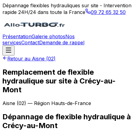
Dépannage flexibles hydrauliques sur site - Intervention
rapide 24H/24 dans toute la France
09 72 65 32 50
Présentation
Galerie photos
Nos
services
Contact
Demande de rappel
Retour au
Aisne
(
02
)
Remplacement de flexible
hydraulique sur site à Crécy-au-
Mont
Aisne
(
02
) — Région
Hauts-de-France
Dépannage de flexible hydraulique
à
Crécy-au-Mont