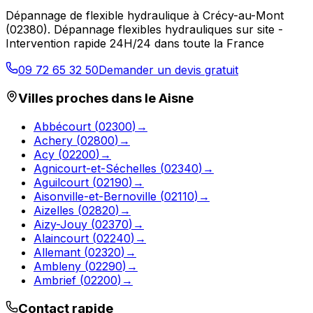
Dépannage de flexible hydraulique
à
Crécy-au-Mont
(
02380
).
Dépannage flexibles hydrauliques sur site -
Intervention rapide 24H/24 dans toute la France
09 72 65 32 50
Demander un devis gratuit
Villes proches dans le
Aisne
Abbécourt
(
02300
)
→
Achery
(
02800
)
→
Acy
(
02200
)
→
Agnicourt-et-Séchelles
(
02340
)
→
Aguilcourt
(
02190
)
→
Aisonville-et-Bernoville
(
02110
)
→
Aizelles
(
02820
)
→
Aizy-Jouy
(
02370
)
→
Alaincourt
(
02240
)
→
Allemant
(
02320
)
→
Ambleny
(
02290
)
→
Ambrief
(
02200
)
→
Contact rapide