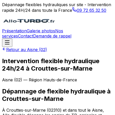
Dépannage flexibles hydrauliques sur site - Intervention
rapide 24H/24 dans toute la France
09 72 65 32 50
Présentation
Galerie photos
Nos
services
Contact
Demande de rappel
Retour au
Aisne
(
02
)
Intervention flexible hydraulique
24h/24 à Crouttes-sur-Marne
Aisne
(
02
) — Région
Hauts-de-France
Dépannage de flexible hydraulique
à
Crouttes-sur-Marne
À Crouttes-sur-Marne (02310) et dans tout le Aisne,