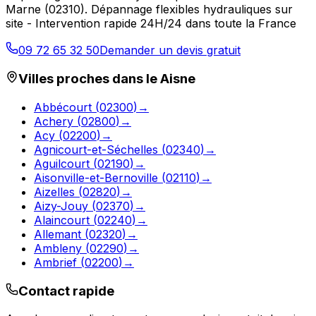
Marne
(
02310
).
Dépannage flexibles hydrauliques sur
site - Intervention rapide 24H/24 dans toute la France
09 72 65 32 50
Demander un devis gratuit
Villes proches dans le
Aisne
Abbécourt
(
02300
)
→
Achery
(
02800
)
→
Acy
(
02200
)
→
Agnicourt-et-Séchelles
(
02340
)
→
Aguilcourt
(
02190
)
→
Aisonville-et-Bernoville
(
02110
)
→
Aizelles
(
02820
)
→
Aizy-Jouy
(
02370
)
→
Alaincourt
(
02240
)
→
Allemant
(
02320
)
→
Ambleny
(
02290
)
→
Ambrief
(
02200
)
→
Contact rapide