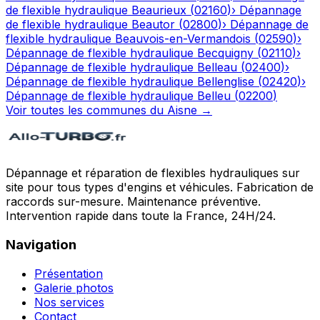
de flexible hydraulique
Beaurieux
(
02160
)
›
Dépannage
de flexible hydraulique
Beautor
(
02800
)
›
Dépannage de
flexible hydraulique
Beauvois-en-Vermandois
(
02590
)
›
Dépannage de flexible hydraulique
Becquigny
(
02110
)
›
Dépannage de flexible hydraulique
Belleau
(
02400
)
›
Dépannage de flexible hydraulique
Bellenglise
(
02420
)
›
Dépannage de flexible hydraulique
Belleu
(
02200
)
Voir toutes les communes du
Aisne
→
Dépannage et réparation de flexibles hydrauliques sur
site pour tous types d'engins et véhicules. Fabrication de
raccords sur-mesure. Maintenance préventive.
Intervention rapide dans toute la France, 24H/24.
Navigation
Présentation
Galerie photos
Nos services
Contact