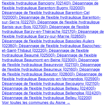
flexible hydraulique
Bancigny
(
02140
)
›
Dépannage de
flexible hydraulique
Barenton-Bugny
(
02000
)
›
Dépannage de flexible hydraulique
Barenton-Cel
(
02000
)
›
Dépannage de flexible hydraulique
Barenton-
sur-Serre
(
02270
)
›
Dépannage de flexible hydraulique
Barisis-aux-Bois
(
02700
)
›
Dépannage de flexible
hydraulique
Barzy-en-Thiérache
(
02170
)
›
Dépannage de
flexible hydraulique
Barzy-sur-Marne
(
02850
)
›
Dépannage de flexible hydraulique
Bassoles-Aulers
(
02380
)
›
Dépannage de flexible hydraulique
Bazoches-
et-Saint-Thibaut
(
02220
)
›
Dépannage de flexible
hydraulique
Beaumé
(
02500
)
›
Dépannage de flexible
hydraulique
Beaumont-en-Beine
(
02300
)
›
Dépannage
de flexible hydraulique
Beaurevoir
(
02110
)
›
Dépannage
de flexible hydraulique
Beaurieux
(
02160
)
›
Dépannage
de flexible hydraulique
Beautor
(
02800
)
›
Dépannage de
flexible hydraulique
Beauvois-en-Vermandois
(
02590
)
›
Dépannage de flexible hydraulique
Becquigny
(
02110
)
›
Dépannage de flexible hydraulique
Belleau
(
02400
)
›
Dépannage de flexible hydraulique
Bellenglise
(
02420
)
›
Dépannage de flexible hydraulique
Belleu
(
02200
)
Voir toutes les communes du
Aisne
→