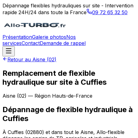
Dépannage flexibles hydrauliques sur site - Intervention
rapide 24H/24 dans toute la France
09 72 65 32 50
Présentation
Galerie photos
Nos
services
Contact
Demande de rappel
Retour au
Aisne
(
02
)
Remplacement de flexible
hydraulique sur site à Cuffies
Aisne
(
02
) — Région
Hauts-de-France
Dépannage de flexible hydraulique
à
Cuffies
À Cuffies (02880) et dans tout le Aisne, Allo-flexible