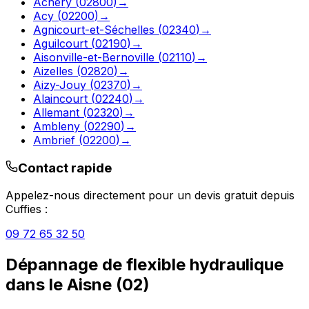
Achery
(
02800
)
→
Acy
(
02200
)
→
Agnicourt-et-Séchelles
(
02340
)
→
Aguilcourt
(
02190
)
→
Aisonville-et-Bernoville
(
02110
)
→
Aizelles
(
02820
)
→
Aizy-Jouy
(
02370
)
→
Alaincourt
(
02240
)
→
Allemant
(
02320
)
→
Ambleny
(
02290
)
→
Ambrief
(
02200
)
→
Contact rapide
Appelez-nous directement pour un devis gratuit depuis
Cuffies
:
09 72 65 32 50
Dépannage de flexible hydraulique
dans le
Aisne
(
02
)