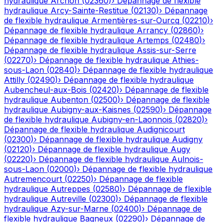
hydraulique
Archon
(
02360
)
›
Dépannage de flexible
hydraulique
Arcy-Sainte-Restitue
(
02130
)
›
Dépannage
de flexible hydraulique
Armentières-sur-Ourcq
(
02210
)
›
Dépannage de flexible hydraulique
Arrancy
(
02860
)
›
Dépannage de flexible hydraulique
Artemps
(
02480
)
›
Dépannage de flexible hydraulique
Assis-sur-Serre
(
02270
)
›
Dépannage de flexible hydraulique
Athies-
sous-Laon
(
02840
)
›
Dépannage de flexible hydraulique
Attilly
(
02490
)
›
Dépannage de flexible hydraulique
Aubencheul-aux-Bois
(
02420
)
›
Dépannage de flexible
hydraulique
Aubenton
(
02500
)
›
Dépannage de flexible
hydraulique
Aubigny-aux-Kaisnes
(
02590
)
›
Dépannage
de flexible hydraulique
Aubigny-en-Laonnois
(
02820
)
›
Dépannage de flexible hydraulique
Audignicourt
(
02300
)
›
Dépannage de flexible hydraulique
Audigny
(
02120
)
›
Dépannage de flexible hydraulique
Augy
(
02220
)
›
Dépannage de flexible hydraulique
Aulnois-
sous-Laon
(
02000
)
›
Dépannage de flexible hydraulique
Autremencourt
(
02250
)
›
Dépannage de flexible
hydraulique
Autreppes
(
02580
)
›
Dépannage de flexible
hydraulique
Autreville
(
02300
)
›
Dépannage de flexible
hydraulique
Azy-sur-Marne
(
02400
)
›
Dépannage de
flexible hydraulique
Bagneux
(
02290
)
›
Dépannage de