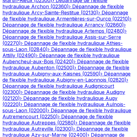
Martin-Rieux
(
02500
)
›
Dépannage de flexible
hydraulique
Archon
(
02360
)
›
Dépannage de flexible
hydraulique
Arcy-Sainte-Restitue
(
02130
)
›
Dépannage
de flexible hydraulique
Armentières-sur-Ourcq
(
02210
)
›
Dépannage de flexible hydraulique
Arrancy
(
02860
)
›
Dépannage de flexible hydraulique
Artemps
(
02480
)
›
Dépannage de flexible hydraulique
Assis-sur-Serre
(
02270
)
›
Dépannage de flexible hydraulique
Athies-
sous-Laon
(
02840
)
›
Dépannage de flexible hydraulique
Attilly
(
02490
)
›
Dépannage de flexible hydraulique
Aubencheul-aux-Bois
(
02420
)
›
Dépannage de flexible
hydraulique
Aubenton
(
02500
)
›
Dépannage de flexible
hydraulique
Aubigny-aux-Kaisnes
(
02590
)
›
Dépannage
de flexible hydraulique
Aubigny-en-Laonnois
(
02820
)
›
Dépannage de flexible hydraulique
Audignicourt
(
02300
)
›
Dépannage de flexible hydraulique
Audigny
(
02120
)
›
Dépannage de flexible hydraulique
Augy
(
02220
)
›
Dépannage de flexible hydraulique
Aulnois-
sous-Laon
(
02000
)
›
Dépannage de flexible hydraulique
Autremencourt
(
02250
)
›
Dépannage de flexible
hydraulique
Autreppes
(
02580
)
›
Dépannage de flexible
hydraulique
Autreville
(
02300
)
›
Dépannage de flexible
hydraulique
Azy-sur-Marne
(
02400
)
›
Dépannage de