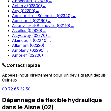
Abbécourt
(
02300
)
→
Achery
(
02800
)
→
Acy
(
02200
)
→
Agnicourt-et-Séchelles
(
02340
)
→
Aguilcourt
(
02190
)
→
Aisonville-et-Bernoville
(
02110
)
→
Aizelles
(
02820
)
→
Aizy-Jouy
(
02370
)
→
Alaincourt
(
02240
)
→
Allemant
(
02320
)
→
Ambleny
(
02290
)
→
Ambrief
(
02200
)
→
Contact rapide
Appelez-nous directement pour un devis gratuit depuis
Cuirieux
:
09 72 65 32 50
Dépannage de flexible hydraulique
dans le
Aisne
(
02
)