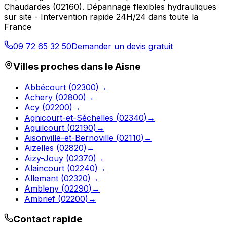
Chaudardes
(
02160
).
Dépannage flexibles hydrauliques
sur site - Intervention rapide 24H/24 dans toute la
France
09 72 65 32 50
Demander un devis gratuit
Villes proches dans le
Aisne
Abbécourt
(
02300
)
→
Achery
(
02800
)
→
Acy
(
02200
)
→
Agnicourt-et-Séchelles
(
02340
)
→
Aguilcourt
(
02190
)
→
Aisonville-et-Bernoville
(
02110
)
→
Aizelles
(
02820
)
→
Aizy-Jouy
(
02370
)
→
Alaincourt
(
02240
)
→
Allemant
(
02320
)
→
Ambleny
(
02290
)
→
Ambrief
(
02200
)
→
Contact rapide