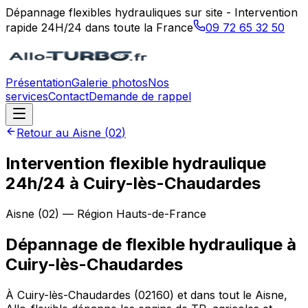
Dépannage flexibles hydrauliques sur site - Intervention
rapide 24H/24 dans toute la France
09 72 65 32 50
Présentation
Galerie photos
Nos
services
Contact
Demande de rappel
Retour au
Aisne
(
02
)
Intervention flexible hydraulique
24h/24 à Cuiry-lès-Chaudardes
Aisne
(
02
) — Région
Hauts-de-France
Dépannage de flexible hydraulique
à
Cuiry-lès-Chaudardes
À Cuiry-lès-Chaudardes (02160) et dans tout le Aisne,