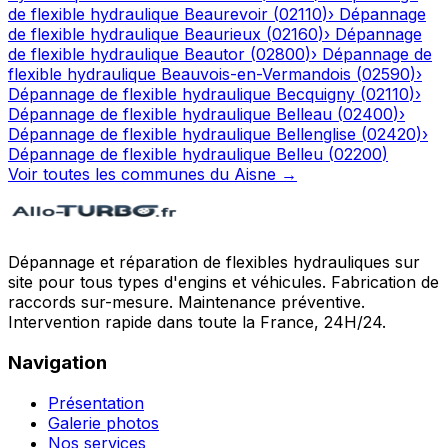
de flexible hydraulique
Beaurevoir
(
02110
)
›
Dépannage
de flexible hydraulique
Beaurieux
(
02160
)
›
Dépannage
de flexible hydraulique
Beautor
(
02800
)
›
Dépannage de
flexible hydraulique
Beauvois-en-Vermandois
(
02590
)
›
Dépannage de flexible hydraulique
Becquigny
(
02110
)
›
Dépannage de flexible hydraulique
Belleau
(
02400
)
›
Dépannage de flexible hydraulique
Bellenglise
(
02420
)
›
Dépannage de flexible hydraulique
Belleu
(
02200
)
Voir toutes les communes du
Aisne
→
Dépannage et réparation de flexibles hydrauliques sur
site pour tous types d'engins et véhicules. Fabrication de
raccords sur-mesure. Maintenance préventive.
Intervention rapide dans toute la France, 24H/24.
Navigation
Présentation
Galerie photos
Nos services