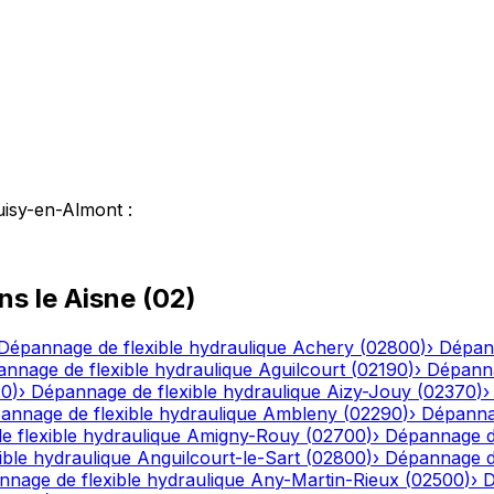
uisy-en-Almont
:
ns le
Aisne
(
02
)
Dépannage de flexible hydraulique
Achery
(
02800
)
›
Dépann
nnage de flexible hydraulique
Aguilcourt
(
02190
)
›
Dépanna
20
)
›
Dépannage de flexible hydraulique
Aizy-Jouy
(
02370
)
annage de flexible hydraulique
Ambleny
(
02290
)
›
Dépannag
 flexible hydraulique
Amigny-Rouy
(
02700
)
›
Dépannage de
ble hydraulique
Anguilcourt-le-Sart
(
02800
)
›
Dépannage de
nage de flexible hydraulique
Any-Martin-Rieux
(
02500
)
›
D