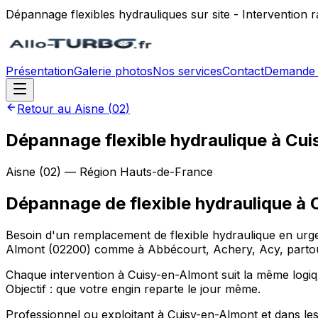
Dépannage flexibles hydrauliques sur site - Intervention
Présentation
Galerie photos
Nos services
Contact
Demande 
Retour au
Aisne
(
02
)
Dépannage flexible hydraulique à Cu
Aisne
(
02
) — Région
Hauts-de-France
Dépannage de flexible hydraulique
à
Besoin d'un remplacement de flexible hydraulique en urgen
Almont (02200) comme à Abbécourt, Achery, Acy, partout d
Chaque intervention à Cuisy-en-Almont suit la même logique
Objectif : que votre engin reparte le jour même.
Professionnel ou exploitant à Cuisy-en-Almont et dans le