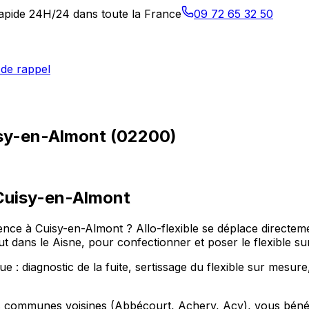
 rapide 24H/24 dans toute la France
09 72 65 32 50
de rappel
isy-en-Almont (02200)
Cuisy-en-Almont
ce à Cuisy-en-Almont ? Allo-flexible se déplace directemen
ans le Aisne, pour confectionner et poser le flexible sur
 : diagnostic de la fuite, sertissage du flexible sur mesure
s communes voisines (Abbécourt, Achery, Acy), vous bénéfic