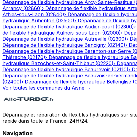
Dépannage de flexible hydraulique
Arcy-Sainte-Restitue
(
Arrancy
(
02860
)
›
Dépannage de flexible hydraulique
Art
Athies-sous-Laon
(
02840
)
›
Dépannage de flexible hydrau
hydraulique
Aubenton
(
02500
)
›
Dépannage de flexible hy
Dépannage de flexible hydraulique
Audignicourt
(
02300
)
de flexible hydraulique
Aulnois-sous-Laon
(
02000
)
›
Dépan
Dépannage de flexible hydraulique
Autreville
(
02300
)
›
Dép
Dépannage de flexible hydraulique
Bancigny
(
02140
)
›
Dép
Dépannage de flexible hydraulique
Barenton-sur-Serre
(
Thiérache
(
02170
)
›
Dépannage de flexible hydraulique
Ba
hydraulique
Bazoches-et-Saint-Thibaut
(
02220
)
›
Dépannag
Dépannage de flexible hydraulique
Beaurevoir
(
02110
)
›
Dé
Dépannage de flexible hydraulique
Beauvois-en-Vermand
(
02400
)
›
Dépannage de flexible hydraulique
Bellenglise
(
Voir toutes les communes du
Aisne
→
Dépannage et réparation de flexibles hydrauliques sur sit
rapide dans toute la France, 24H/24.
Navigation