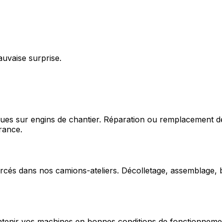
auvaise surprise.
ques sur engins de chantier. Réparation ou remplacement d
rance.
cés dans nos camions-ateliers. Décolletage, assemblage, b
enir vos machines en bonnes conditions de fonctionnement e