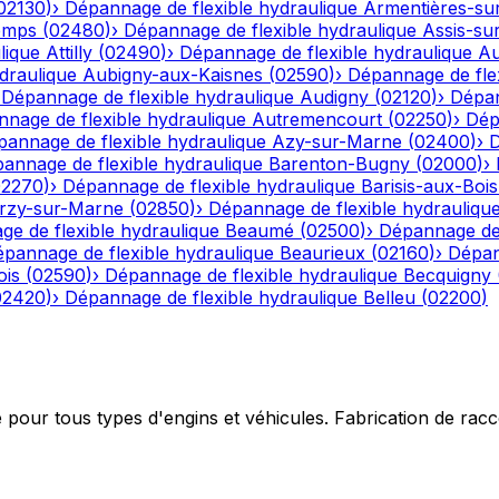
02130
)
›
Dépannage de flexible hydraulique
Armentières-su
emps
(
02480
)
›
Dépannage de flexible hydraulique
Assis-su
lique
Attilly
(
02490
)
›
Dépannage de flexible hydraulique
Au
draulique
Aubigny-aux-Kaisnes
(
02590
)
›
Dépannage de flex
›
Dépannage de flexible hydraulique
Audigny
(
02120
)
›
Dépan
nage de flexible hydraulique
Autremencourt
(
02250
)
›
Dép
annage de flexible hydraulique
Azy-sur-Marne
(
02400
)
›
D
annage de flexible hydraulique
Barenton-Bugny
(
02000
)
›
02270
)
›
Dépannage de flexible hydraulique
Barisis-aux-Bois
rzy-sur-Marne
(
02850
)
›
Dépannage de flexible hydrauliqu
e de flexible hydraulique
Beaumé
(
02500
)
›
Dépannage de 
pannage de flexible hydraulique
Beaurieux
(
02160
)
›
Dépan
ois
(
02590
)
›
Dépannage de flexible hydraulique
Becquigny
02420
)
›
Dépannage de flexible hydraulique
Belleu
(
02200
)
e pour tous types d'engins et véhicules. Fabrication de ra