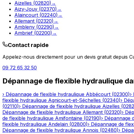
Aizelles
(
02820
)
→
Aizy-Jouy
(
02370
)
→
Alaincourt
(
02240
)
→
Allemant
(
02320
)
→
Ambleny
(
02290
)
→
Ambrief
(
02200
)
→
Contact rapide
Appelez-nous directement pour un devis gratuit depuis
C
09 72 65 32 50
Dépannage de flexible hydraulique
da
›
Dépannage de flexible hydraulique
Abbécourt
(
02300
)
›
flexible hydraulique
Agnicourt-et-Séchelles
(
02340
)
›
Dépa
(
02110
)
›
Dépannage de flexible hydraulique
Aizelles
(
028
Dépannage de flexible hydraulique
Allemant
(
02320
)
›
Dép
de flexible hydraulique
Amifontaine
(
02190
)
›
Dépannage de
flexible hydraulique
Andelain
(
02800
)
›
Dépannage de flexi
Dépannage de flexible hydraulique
Annois
(
02480
)
›
Dépan