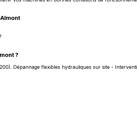
-Almont
?
lmont
?
200
).
Dépannage flexibles hydrauliques sur site - Interven