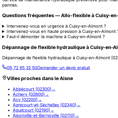
pannes.
Questions fréquentes —
Allo-flexible
à
Cuisy-en
Intervenez-vous en urgence à Cuisy-en-Almont ?
Intervenez-vous en haute pression à Cuisy-en-Almont 
Faut-il démonter la machine à Cuisy-en-Almont ?
Dépannage de flexible hydraulique
à
Cuisy-en-A
Dépannage de flexible hydraulique
à
Cuisy-en-Almont
(
02
09 72 65 32 50
Demander un devis gratuit
Villes proches dans le
Aisne
Abbécourt
(
02300
)
→
Achery
(
02800
)
→
Acy
(
02200
)
→
Agnicourt-et-Séchelles
(
02340
)
→
Aguilcourt
(
02190
)
→
Aisonville-et-Bernoville
(
02110
)
→