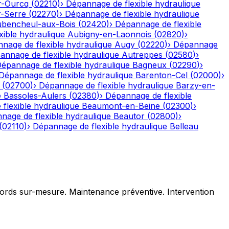
r-Ourcq
(
02210
)
›
Dépannage de flexible hydraulique
r-Serre
(
02270
)
›
Dépannage de flexible hydraulique
bencheul-aux-Bois
(
02420
)
›
Dépannage de flexible
ible hydraulique
Aubigny-en-Laonnois
(
02820
)
›
nage de flexible hydraulique
Augy
(
02220
)
›
Dépannage
annage de flexible hydraulique
Autreppes
(
02580
)
›
épannage de flexible hydraulique
Bagneux
(
02290
)
›
Dépannage de flexible hydraulique
Barenton-Cel
(
02000
)
›
(
02700
)
›
Dépannage de flexible hydraulique
Barzy-en-
e
Bassoles-Aulers
(
02380
)
›
Dépannage de flexible
flexible hydraulique
Beaumont-en-Beine
(
02300
)
›
nage de flexible hydraulique
Beautor
(
02800
)
›
(
02110
)
›
Dépannage de flexible hydraulique
Belleau
ccords sur-mesure. Maintenance préventive. Intervention