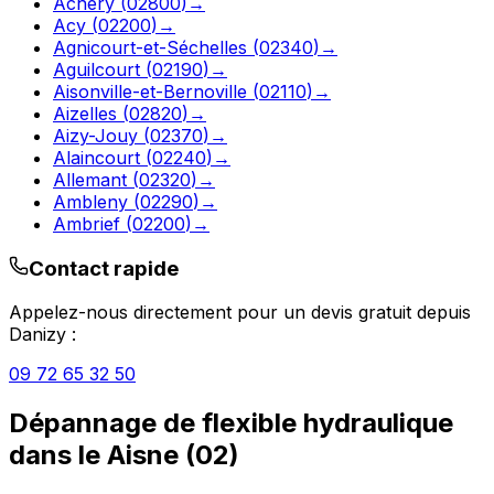
Achery
(
02800
)
→
Acy
(
02200
)
→
Agnicourt-et-Séchelles
(
02340
)
→
Aguilcourt
(
02190
)
→
Aisonville-et-Bernoville
(
02110
)
→
Aizelles
(
02820
)
→
Aizy-Jouy
(
02370
)
→
Alaincourt
(
02240
)
→
Allemant
(
02320
)
→
Ambleny
(
02290
)
→
Ambrief
(
02200
)
→
Contact rapide
Appelez-nous directement pour un devis gratuit depuis
Danizy
:
09 72 65 32 50
Dépannage de flexible hydraulique
dans le
Aisne
(
02
)