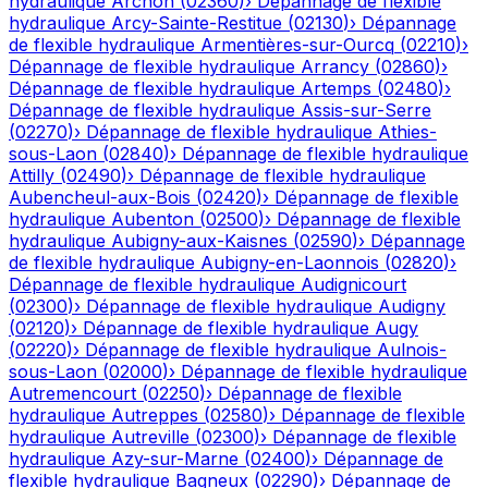
hydraulique
Archon
(
02360
)
›
Dépannage de flexible
hydraulique
Arcy-Sainte-Restitue
(
02130
)
›
Dépannage
de flexible hydraulique
Armentières-sur-Ourcq
(
02210
)
›
Dépannage de flexible hydraulique
Arrancy
(
02860
)
›
Dépannage de flexible hydraulique
Artemps
(
02480
)
›
Dépannage de flexible hydraulique
Assis-sur-Serre
(
02270
)
›
Dépannage de flexible hydraulique
Athies-
sous-Laon
(
02840
)
›
Dépannage de flexible hydraulique
Attilly
(
02490
)
›
Dépannage de flexible hydraulique
Aubencheul-aux-Bois
(
02420
)
›
Dépannage de flexible
hydraulique
Aubenton
(
02500
)
›
Dépannage de flexible
hydraulique
Aubigny-aux-Kaisnes
(
02590
)
›
Dépannage
de flexible hydraulique
Aubigny-en-Laonnois
(
02820
)
›
Dépannage de flexible hydraulique
Audignicourt
(
02300
)
›
Dépannage de flexible hydraulique
Audigny
(
02120
)
›
Dépannage de flexible hydraulique
Augy
(
02220
)
›
Dépannage de flexible hydraulique
Aulnois-
sous-Laon
(
02000
)
›
Dépannage de flexible hydraulique
Autremencourt
(
02250
)
›
Dépannage de flexible
hydraulique
Autreppes
(
02580
)
›
Dépannage de flexible
hydraulique
Autreville
(
02300
)
›
Dépannage de flexible
hydraulique
Azy-sur-Marne
(
02400
)
›
Dépannage de
flexible hydraulique
Bagneux
(
02290
)
›
Dépannage de