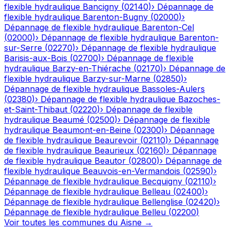
flexible hydraulique
Bancigny
(
02140
)
›
Dépannage de
flexible hydraulique
Barenton-Bugny
(
02000
)
›
Dépannage de flexible hydraulique
Barenton-Cel
(
02000
)
›
Dépannage de flexible hydraulique
Barenton-
sur-Serre
(
02270
)
›
Dépannage de flexible hydraulique
Barisis-aux-Bois
(
02700
)
›
Dépannage de flexible
hydraulique
Barzy-en-Thiérache
(
02170
)
›
Dépannage de
flexible hydraulique
Barzy-sur-Marne
(
02850
)
›
Dépannage de flexible hydraulique
Bassoles-Aulers
(
02380
)
›
Dépannage de flexible hydraulique
Bazoches-
et-Saint-Thibaut
(
02220
)
›
Dépannage de flexible
hydraulique
Beaumé
(
02500
)
›
Dépannage de flexible
hydraulique
Beaumont-en-Beine
(
02300
)
›
Dépannage
de flexible hydraulique
Beaurevoir
(
02110
)
›
Dépannage
de flexible hydraulique
Beaurieux
(
02160
)
›
Dépannage
de flexible hydraulique
Beautor
(
02800
)
›
Dépannage de
flexible hydraulique
Beauvois-en-Vermandois
(
02590
)
›
Dépannage de flexible hydraulique
Becquigny
(
02110
)
›
Dépannage de flexible hydraulique
Belleau
(
02400
)
›
Dépannage de flexible hydraulique
Bellenglise
(
02420
)
›
Dépannage de flexible hydraulique
Belleu
(
02200
)
Voir toutes les communes du
Aisne
→