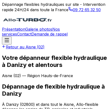
Dépannage flexibles hydrauliques sur site - Intervention
rapide 24H/24 dans toute la France
09 72 65 32 50
Présentation
Galerie photos
Nos
services
Contact
Demande de rappel
Retour au
Aisne
(
02
)
Votre dépanneur flexible hydraulique
à Danizy et alentours
Aisne
(
02
) — Région
Hauts-de-France
Dépannage de flexible hydraulique
à
Danizy
À Danizy (02800) et dans tout le Aisne, Allo-flexible