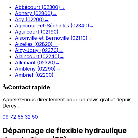
Abbécourt
(
02300
)
→
Achery
(
02800
)
→
Acy
(
02200
)
→
Agnicourt-et-Séchelles
(
02340
)
→
Aguilcourt
(
02190
)
→
Aisonville-et-Bernoville
(
02110
)
→
Aizelles
(
02820
)
→
Aizy-Jouy
(
02370
)
→
Alaincourt
(
02240
)
→
Allemant
(
02320
)
→
Ambleny
(
02290
)
→
Ambrief
(
02200
)
→
Contact rapide
Appelez-nous directement pour un devis gratuit depuis
Dercy
:
09 72 65 32 50
Dépannage de flexible hydraulique