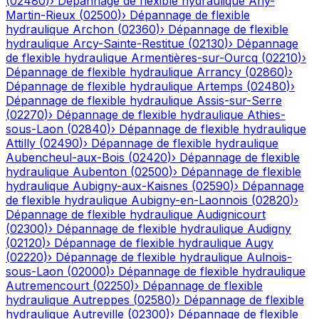
(
02480
)
›
Dépannage de flexible hydraulique
Any-
Martin-Rieux
(
02500
)
›
Dépannage de flexible
hydraulique
Archon
(
02360
)
›
Dépannage de flexible
hydraulique
Arcy-Sainte-Restitue
(
02130
)
›
Dépannage
de flexible hydraulique
Armentières-sur-Ourcq
(
02210
)
›
Dépannage de flexible hydraulique
Arrancy
(
02860
)
›
Dépannage de flexible hydraulique
Artemps
(
02480
)
›
Dépannage de flexible hydraulique
Assis-sur-Serre
(
02270
)
›
Dépannage de flexible hydraulique
Athies-
sous-Laon
(
02840
)
›
Dépannage de flexible hydraulique
Attilly
(
02490
)
›
Dépannage de flexible hydraulique
Aubencheul-aux-Bois
(
02420
)
›
Dépannage de flexible
hydraulique
Aubenton
(
02500
)
›
Dépannage de flexible
hydraulique
Aubigny-aux-Kaisnes
(
02590
)
›
Dépannage
de flexible hydraulique
Aubigny-en-Laonnois
(
02820
)
›
Dépannage de flexible hydraulique
Audignicourt
(
02300
)
›
Dépannage de flexible hydraulique
Audigny
(
02120
)
›
Dépannage de flexible hydraulique
Augy
(
02220
)
›
Dépannage de flexible hydraulique
Aulnois-
sous-Laon
(
02000
)
›
Dépannage de flexible hydraulique
Autremencourt
(
02250
)
›
Dépannage de flexible
hydraulique
Autreppes
(
02580
)
›
Dépannage de flexible
hydraulique
Autreville
(
02300
)
›
Dépannage de flexible