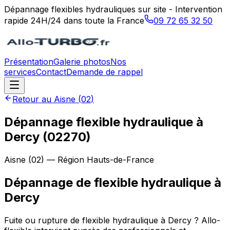
Dépannage flexibles hydrauliques sur site - Intervention
rapide 24H/24 dans toute la France
09 72 65 32 50
Présentation
Galerie photos
Nos
services
Contact
Demande de rappel
Retour au
Aisne
(
02
)
Dépannage flexible hydraulique à
Dercy (02270)
Aisne
(
02
) — Région
Hauts-de-France
Dépannage de flexible hydraulique
à
Dercy
Fuite ou rupture de flexible hydraulique à Dercy ? Allo-