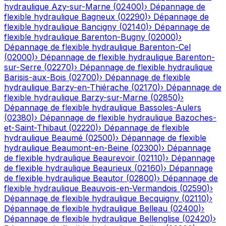
hydraulique
Azy-sur-Marne
(
02400
)
›
Dépannage de
flexible hydraulique
Bagneux
(
02290
)
›
Dépannage de
flexible hydraulique
Bancigny
(
02140
)
›
Dépannage de
flexible hydraulique
Barenton-Bugny
(
02000
)
›
Dépannage de flexible hydraulique
Barenton-Cel
(
02000
)
›
Dépannage de flexible hydraulique
Barenton-
sur-Serre
(
02270
)
›
Dépannage de flexible hydraulique
Barisis-aux-Bois
(
02700
)
›
Dépannage de flexible
hydraulique
Barzy-en-Thiérache
(
02170
)
›
Dépannage de
flexible hydraulique
Barzy-sur-Marne
(
02850
)
›
Dépannage de flexible hydraulique
Bassoles-Aulers
(
02380
)
›
Dépannage de flexible hydraulique
Bazoches-
et-Saint-Thibaut
(
02220
)
›
Dépannage de flexible
hydraulique
Beaumé
(
02500
)
›
Dépannage de flexible
hydraulique
Beaumont-en-Beine
(
02300
)
›
Dépannage
de flexible hydraulique
Beaurevoir
(
02110
)
›
Dépannage
de flexible hydraulique
Beaurieux
(
02160
)
›
Dépannage
de flexible hydraulique
Beautor
(
02800
)
›
Dépannage de
flexible hydraulique
Beauvois-en-Vermandois
(
02590
)
›
Dépannage de flexible hydraulique
Becquigny
(
02110
)
›
Dépannage de flexible hydraulique
Belleau
(
02400
)
›
Dépannage de flexible hydraulique
Bellenglise
(
02420
)
›