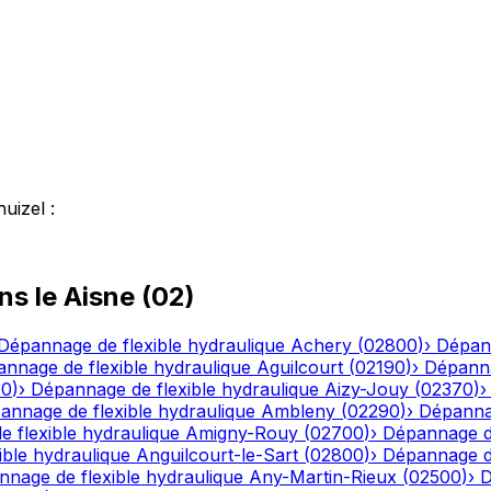
huizel
:
ns le
Aisne
(
02
)
Dépannage de flexible hydraulique
Achery
(
02800
)
›
Dépann
nnage de flexible hydraulique
Aguilcourt
(
02190
)
›
Dépanna
20
)
›
Dépannage de flexible hydraulique
Aizy-Jouy
(
02370
)
annage de flexible hydraulique
Ambleny
(
02290
)
›
Dépannag
 flexible hydraulique
Amigny-Rouy
(
02700
)
›
Dépannage de
ble hydraulique
Anguilcourt-le-Sart
(
02800
)
›
Dépannage de
nage de flexible hydraulique
Any-Martin-Rieux
(
02500
)
›
D