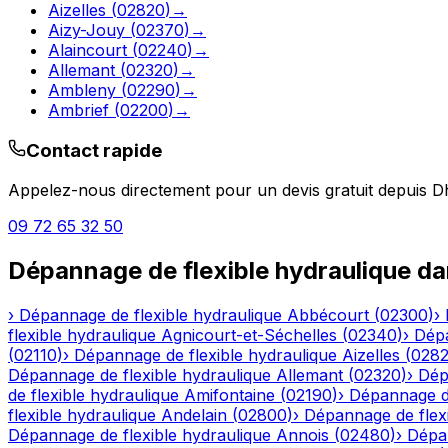
Aizelles
(
02820
)
→
Aizy-Jouy
(
02370
)
→
Alaincourt
(
02240
)
→
Allemant
(
02320
)
→
Ambleny
(
02290
)
→
Ambrief
(
02200
)
→
Contact rapide
Appelez-nous directement pour un devis gratuit depuis
D
09 72 65 32 50
Dépannage de flexible hydraulique
da
›
Dépannage de flexible hydraulique
Abbécourt
(
02300
)
›
flexible hydraulique
Agnicourt-et-Séchelles
(
02340
)
›
Dépa
(
02110
)
›
Dépannage de flexible hydraulique
Aizelles
(
028
Dépannage de flexible hydraulique
Allemant
(
02320
)
›
Dép
de flexible hydraulique
Amifontaine
(
02190
)
›
Dépannage de
flexible hydraulique
Andelain
(
02800
)
›
Dépannage de flexi
Dépannage de flexible hydraulique
Annois
(
02480
)
›
Dépan