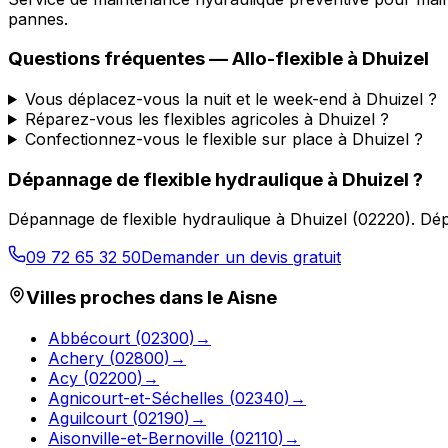
pannes.
Questions fréquentes —
Allo-flexible
à
Dhuizel
Vous déplacez-vous la nuit et le week-end à Dhuizel ?
Réparez-vous les flexibles agricoles à Dhuizel ?
Confectionnez-vous le flexible sur place à Dhuizel ?
Dépannage de flexible hydraulique
à
Dhuizel
?
Dépannage de flexible hydraulique
à
Dhuizel
(
02220
).
Dép
09 72 65 32 50
Demander un devis gratuit
Villes proches dans le
Aisne
Abbécourt
(
02300
)
→
Achery
(
02800
)
→
Acy
(
02200
)
→
Agnicourt-et-Séchelles
(
02340
)
→
Aguilcourt
(
02190
)
→
Aisonville-et-Bernoville
(
02110
)
→