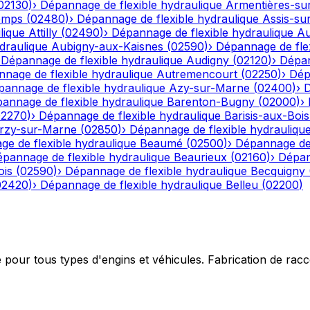
02130
)
›
Dépannage de flexible hydraulique
Armentières-su
emps
(
02480
)
›
Dépannage de flexible hydraulique
Assis-su
lique
Attilly
(
02490
)
›
Dépannage de flexible hydraulique
Au
draulique
Aubigny-aux-Kaisnes
(
02590
)
›
Dépannage de flex
›
Dépannage de flexible hydraulique
Audigny
(
02120
)
›
Dépan
nage de flexible hydraulique
Autremencourt
(
02250
)
›
Dép
annage de flexible hydraulique
Azy-sur-Marne
(
02400
)
›
D
annage de flexible hydraulique
Barenton-Bugny
(
02000
)
›
02270
)
›
Dépannage de flexible hydraulique
Barisis-aux-Bois
rzy-sur-Marne
(
02850
)
›
Dépannage de flexible hydrauliqu
e de flexible hydraulique
Beaumé
(
02500
)
›
Dépannage de 
pannage de flexible hydraulique
Beaurieux
(
02160
)
›
Dépan
ois
(
02590
)
›
Dépannage de flexible hydraulique
Becquigny
02420
)
›
Dépannage de flexible hydraulique
Belleu
(
02200
)
e pour tous types d'engins et véhicules. Fabrication de ra