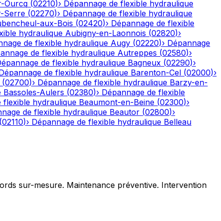
r-Ourcq
(
02210
)
›
Dépannage de flexible hydraulique
r-Serre
(
02270
)
›
Dépannage de flexible hydraulique
bencheul-aux-Bois
(
02420
)
›
Dépannage de flexible
ible hydraulique
Aubigny-en-Laonnois
(
02820
)
›
nage de flexible hydraulique
Augy
(
02220
)
›
Dépannage
annage de flexible hydraulique
Autreppes
(
02580
)
›
épannage de flexible hydraulique
Bagneux
(
02290
)
›
Dépannage de flexible hydraulique
Barenton-Cel
(
02000
)
›
(
02700
)
›
Dépannage de flexible hydraulique
Barzy-en-
e
Bassoles-Aulers
(
02380
)
›
Dépannage de flexible
flexible hydraulique
Beaumont-en-Beine
(
02300
)
›
nage de flexible hydraulique
Beautor
(
02800
)
›
(
02110
)
›
Dépannage de flexible hydraulique
Belleau
ccords sur-mesure. Maintenance préventive. Intervention