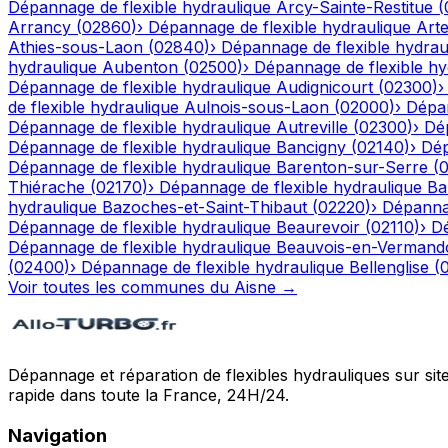
Dépannage de flexible hydraulique
Arcy-Sainte-Restitue
(
Arrancy
(
02860
)
›
Dépannage de flexible hydraulique
Art
Athies-sous-Laon
(
02840
)
›
Dépannage de flexible hydrau
hydraulique
Aubenton
(
02500
)
›
Dépannage de flexible hy
Dépannage de flexible hydraulique
Audignicourt
(
02300
)
de flexible hydraulique
Aulnois-sous-Laon
(
02000
)
›
Dépan
Dépannage de flexible hydraulique
Autreville
(
02300
)
›
Dép
Dépannage de flexible hydraulique
Bancigny
(
02140
)
›
Dép
Dépannage de flexible hydraulique
Barenton-sur-Serre
(
Thiérache
(
02170
)
›
Dépannage de flexible hydraulique
Ba
hydraulique
Bazoches-et-Saint-Thibaut
(
02220
)
›
Dépannag
Dépannage de flexible hydraulique
Beaurevoir
(
02110
)
›
Dé
Dépannage de flexible hydraulique
Beauvois-en-Vermand
(
02400
)
›
Dépannage de flexible hydraulique
Bellenglise
(
Voir toutes les communes du
Aisne
→
Dépannage et réparation de flexibles hydrauliques sur sit
rapide dans toute la France, 24H/24.
Navigation