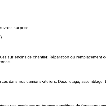
auvaise surprise.
)
ques sur engins de chantier. Réparation ou remplacement d
rance.
cés dans nos camions-ateliers. Décolletage, assemblage, b
enir vos machines en bonnes conditions de fonctionnement e