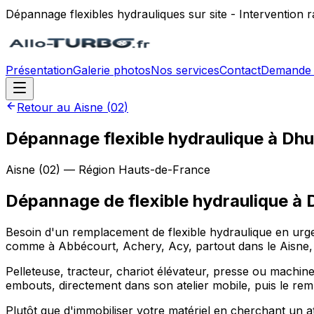
Dépannage flexibles hydrauliques sur site - Intervention
Présentation
Galerie photos
Nos services
Contact
Demande 
Retour au
Aisne
(
02
)
Dépannage flexible hydraulique à Dhu
Aisne
(
02
) — Région
Hauts-de-France
Dépannage de flexible hydraulique
à
Besoin d'un remplacement de flexible hydraulique en urgen
comme à Abbécourt, Achery, Acy, partout dans le Aisne, p
Pelleteuse, tracteur, chariot élévateur, presse ou machine 
embouts, directement dans son atelier mobile, puis le rem
Plutôt que d'immobiliser votre matériel en cherchant un a