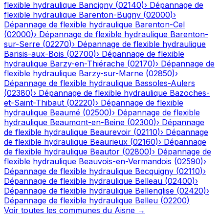
flexible hydraulique
Bancigny
(
02140
)
›
Dépannage de
flexible hydraulique
Barenton-Bugny
(
02000
)
›
Dépannage de flexible hydraulique
Barenton-Cel
(
02000
)
›
Dépannage de flexible hydraulique
Barenton-
sur-Serre
(
02270
)
›
Dépannage de flexible hydraulique
Barisis-aux-Bois
(
02700
)
›
Dépannage de flexible
hydraulique
Barzy-en-Thiérache
(
02170
)
›
Dépannage de
flexible hydraulique
Barzy-sur-Marne
(
02850
)
›
Dépannage de flexible hydraulique
Bassoles-Aulers
(
02380
)
›
Dépannage de flexible hydraulique
Bazoches-
et-Saint-Thibaut
(
02220
)
›
Dépannage de flexible
hydraulique
Beaumé
(
02500
)
›
Dépannage de flexible
hydraulique
Beaumont-en-Beine
(
02300
)
›
Dépannage
de flexible hydraulique
Beaurevoir
(
02110
)
›
Dépannage
de flexible hydraulique
Beaurieux
(
02160
)
›
Dépannage
de flexible hydraulique
Beautor
(
02800
)
›
Dépannage de
flexible hydraulique
Beauvois-en-Vermandois
(
02590
)
›
Dépannage de flexible hydraulique
Becquigny
(
02110
)
›
Dépannage de flexible hydraulique
Belleau
(
02400
)
›
Dépannage de flexible hydraulique
Bellenglise
(
02420
)
›
Dépannage de flexible hydraulique
Belleu
(
02200
)
Voir toutes les communes du
Aisne
→