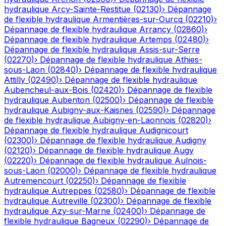
hydraulique
Arcy-Sainte-Restitue
(
02130
)
›
Dépannage
de flexible hydraulique
Armentières-sur-Ourcq
(
02210
)
›
Dépannage de flexible hydraulique
Arrancy
(
02860
)
›
Dépannage de flexible hydraulique
Artemps
(
02480
)
›
Dépannage de flexible hydraulique
Assis-sur-Serre
(
02270
)
›
Dépannage de flexible hydraulique
Athies-
sous-Laon
(
02840
)
›
Dépannage de flexible hydraulique
Attilly
(
02490
)
›
Dépannage de flexible hydraulique
Aubencheul-aux-Bois
(
02420
)
›
Dépannage de flexible
hydraulique
Aubenton
(
02500
)
›
Dépannage de flexible
hydraulique
Aubigny-aux-Kaisnes
(
02590
)
›
Dépannage
de flexible hydraulique
Aubigny-en-Laonnois
(
02820
)
›
Dépannage de flexible hydraulique
Audignicourt
(
02300
)
›
Dépannage de flexible hydraulique
Audigny
(
02120
)
›
Dépannage de flexible hydraulique
Augy
(
02220
)
›
Dépannage de flexible hydraulique
Aulnois-
sous-Laon
(
02000
)
›
Dépannage de flexible hydraulique
Autremencourt
(
02250
)
›
Dépannage de flexible
hydraulique
Autreppes
(
02580
)
›
Dépannage de flexible
hydraulique
Autreville
(
02300
)
›
Dépannage de flexible
hydraulique
Azy-sur-Marne
(
02400
)
›
Dépannage de
flexible hydraulique
Bagneux
(
02290
)
›
Dépannage de