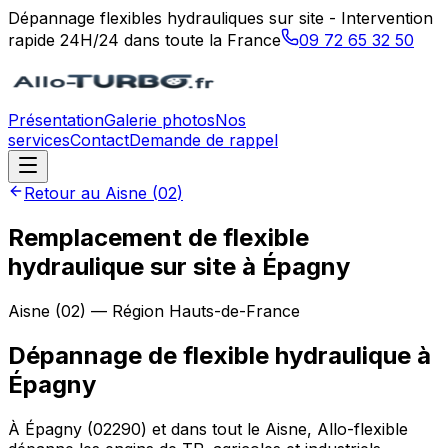
Dépannage flexibles hydrauliques sur site - Intervention
rapide 24H/24 dans toute la France
09 72 65 32 50
Présentation
Galerie photos
Nos
services
Contact
Demande de rappel
Retour au
Aisne
(
02
)
Remplacement de flexible
hydraulique sur site à Épagny
Aisne
(
02
) — Région
Hauts-de-France
Dépannage de flexible hydraulique
à
Épagny
À Épagny (02290) et dans tout le Aisne, Allo-flexible