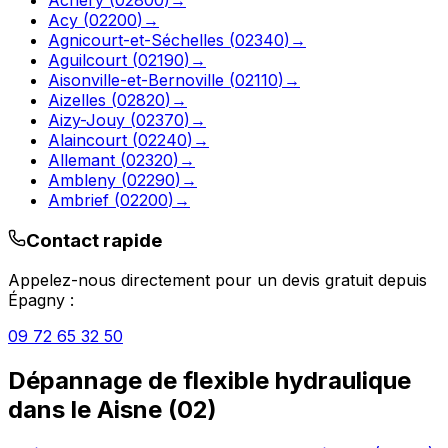
Acy
(
02200
)
→
Agnicourt-et-Séchelles
(
02340
)
→
Aguilcourt
(
02190
)
→
Aisonville-et-Bernoville
(
02110
)
→
Aizelles
(
02820
)
→
Aizy-Jouy
(
02370
)
→
Alaincourt
(
02240
)
→
Allemant
(
02320
)
→
Ambleny
(
02290
)
→
Ambrief
(
02200
)
→
Contact rapide
Appelez-nous directement pour un devis gratuit depuis
Épagny
:
09 72 65 32 50
Dépannage de flexible hydraulique
dans le
Aisne
(
02
)