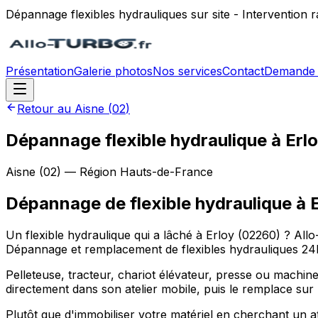
Dépannage flexibles hydrauliques sur site - Intervention
Présentation
Galerie photos
Nos services
Contact
Demande 
Retour au
Aisne
(
02
)
Dépannage flexible hydraulique à Erl
Aisne
(
02
) — Région
Hauts-de-France
Dépannage de flexible hydraulique
à
Un flexible hydraulique qui a lâché à Erloy (02260) ? Allo
Dépannage et remplacement de flexibles hydrauliques 24h/
Pelleteuse, tracteur, chariot élévateur, presse ou machine
directement dans son atelier mobile, puis le remplace sur 
Plutôt que d'immobiliser votre matériel en cherchant un a