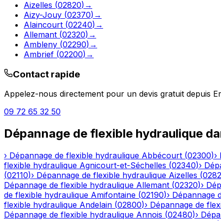
Aizelles
(
02820
)
→
Aizy-Jouy
(
02370
)
→
Alaincourt
(
02240
)
→
Allemant
(
02320
)
→
Ambleny
(
02290
)
→
Ambrief
(
02200
)
→
Contact rapide
Appelez-nous directement pour un devis gratuit depuis
Er
09 72 65 32 50
Dépannage de flexible hydraulique
da
›
Dépannage de flexible hydraulique
Abbécourt
(
02300
)
›
flexible hydraulique
Agnicourt-et-Séchelles
(
02340
)
›
Dépa
(
02110
)
›
Dépannage de flexible hydraulique
Aizelles
(
028
Dépannage de flexible hydraulique
Allemant
(
02320
)
›
Dép
de flexible hydraulique
Amifontaine
(
02190
)
›
Dépannage de
flexible hydraulique
Andelain
(
02800
)
›
Dépannage de flexi
Dépannage de flexible hydraulique
Annois
(
02480
)
›
Dépan