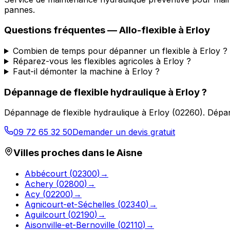
pannes.
Questions fréquentes —
Allo-flexible
à
Erloy
Combien de temps pour dépanner un flexible à Erloy ?
Réparez-vous les flexibles agricoles à Erloy ?
Faut-il démonter la machine à Erloy ?
Dépannage de flexible hydraulique
à
Erloy
?
Dépannage de flexible hydraulique
à
Erloy
(
02260
).
Dépan
09 72 65 32 50
Demander un devis gratuit
Villes proches dans le
Aisne
Abbécourt
(
02300
)
→
Achery
(
02800
)
→
Acy
(
02200
)
→
Agnicourt-et-Séchelles
(
02340
)
→
Aguilcourt
(
02190
)
→
Aisonville-et-Bernoville
(
02110
)
→