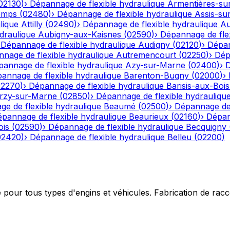
02130
)
›
Dépannage de flexible hydraulique
Armentières-su
emps
(
02480
)
›
Dépannage de flexible hydraulique
Assis-su
lique
Attilly
(
02490
)
›
Dépannage de flexible hydraulique
Au
draulique
Aubigny-aux-Kaisnes
(
02590
)
›
Dépannage de flex
›
Dépannage de flexible hydraulique
Audigny
(
02120
)
›
Dépan
nage de flexible hydraulique
Autremencourt
(
02250
)
›
Dép
annage de flexible hydraulique
Azy-sur-Marne
(
02400
)
›
D
annage de flexible hydraulique
Barenton-Bugny
(
02000
)
›
02270
)
›
Dépannage de flexible hydraulique
Barisis-aux-Bois
rzy-sur-Marne
(
02850
)
›
Dépannage de flexible hydrauliqu
e de flexible hydraulique
Beaumé
(
02500
)
›
Dépannage de 
pannage de flexible hydraulique
Beaurieux
(
02160
)
›
Dépan
ois
(
02590
)
›
Dépannage de flexible hydraulique
Becquigny
02420
)
›
Dépannage de flexible hydraulique
Belleu
(
02200
)
e pour tous types d'engins et véhicules. Fabrication de ra