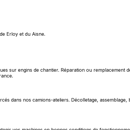
de Erloy et du Aisne.
ques sur engins de chantier. Réparation ou remplacement d
rance.
cés dans nos camions-ateliers. Décolletage, assemblage, b
enir vos machines en bonnes conditions de fonctionnement e