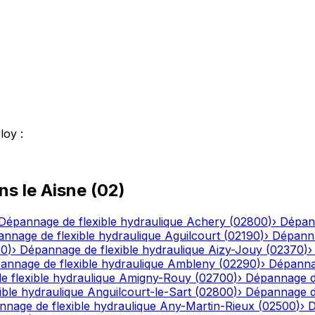
loy
:
ns le
Aisne
(
02
)
Dépannage de flexible hydraulique
Achery
(
02800
)
›
Dépann
nnage de flexible hydraulique
Aguilcourt
(
02190
)
›
Dépanna
20
)
›
Dépannage de flexible hydraulique
Aizy-Jouy
(
02370
)
annage de flexible hydraulique
Ambleny
(
02290
)
›
Dépannag
 flexible hydraulique
Amigny-Rouy
(
02700
)
›
Dépannage de
ble hydraulique
Anguilcourt-le-Sart
(
02800
)
›
Dépannage de
nage de flexible hydraulique
Any-Martin-Rieux
(
02500
)
›
D