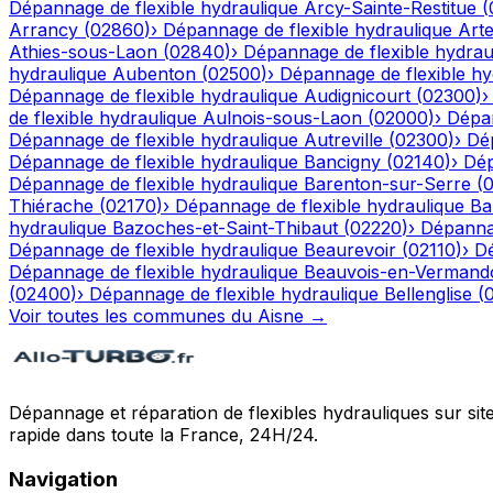
Dépannage de flexible hydraulique
Arcy-Sainte-Restitue
(
Arrancy
(
02860
)
›
Dépannage de flexible hydraulique
Art
Athies-sous-Laon
(
02840
)
›
Dépannage de flexible hydrau
hydraulique
Aubenton
(
02500
)
›
Dépannage de flexible hy
Dépannage de flexible hydraulique
Audignicourt
(
02300
)
de flexible hydraulique
Aulnois-sous-Laon
(
02000
)
›
Dépan
Dépannage de flexible hydraulique
Autreville
(
02300
)
›
Dép
Dépannage de flexible hydraulique
Bancigny
(
02140
)
›
Dép
Dépannage de flexible hydraulique
Barenton-sur-Serre
(
Thiérache
(
02170
)
›
Dépannage de flexible hydraulique
Ba
hydraulique
Bazoches-et-Saint-Thibaut
(
02220
)
›
Dépannag
Dépannage de flexible hydraulique
Beaurevoir
(
02110
)
›
Dé
Dépannage de flexible hydraulique
Beauvois-en-Vermand
(
02400
)
›
Dépannage de flexible hydraulique
Bellenglise
(
Voir toutes les communes du
Aisne
→
Dépannage et réparation de flexibles hydrauliques sur sit
rapide dans toute la France, 24H/24.
Navigation