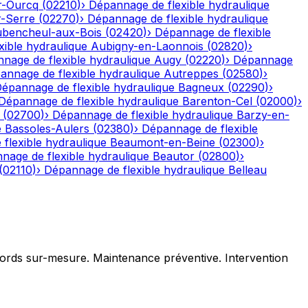
r-Ourcq
(
02210
)
›
Dépannage de flexible hydraulique
r-Serre
(
02270
)
›
Dépannage de flexible hydraulique
bencheul-aux-Bois
(
02420
)
›
Dépannage de flexible
ible hydraulique
Aubigny-en-Laonnois
(
02820
)
›
nage de flexible hydraulique
Augy
(
02220
)
›
Dépannage
annage de flexible hydraulique
Autreppes
(
02580
)
›
épannage de flexible hydraulique
Bagneux
(
02290
)
›
Dépannage de flexible hydraulique
Barenton-Cel
(
02000
)
›
(
02700
)
›
Dépannage de flexible hydraulique
Barzy-en-
e
Bassoles-Aulers
(
02380
)
›
Dépannage de flexible
flexible hydraulique
Beaumont-en-Beine
(
02300
)
›
nage de flexible hydraulique
Beautor
(
02800
)
›
(
02110
)
›
Dépannage de flexible hydraulique
Belleau
ccords sur-mesure. Maintenance préventive. Intervention