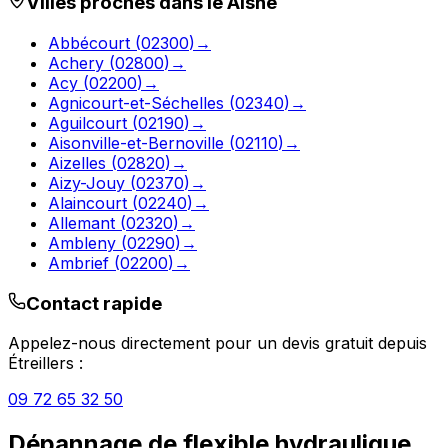
Villes proches dans le
Aisne
Abbécourt
(
02300
)
→
Achery
(
02800
)
→
Acy
(
02200
)
→
Agnicourt-et-Séchelles
(
02340
)
→
Aguilcourt
(
02190
)
→
Aisonville-et-Bernoville
(
02110
)
→
Aizelles
(
02820
)
→
Aizy-Jouy
(
02370
)
→
Alaincourt
(
02240
)
→
Allemant
(
02320
)
→
Ambleny
(
02290
)
→
Ambrief
(
02200
)
→
Contact rapide
Appelez-nous directement pour un devis gratuit depuis
Étreillers
:
09 72 65 32 50
Dépannage de flexible hydraulique