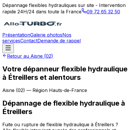
Dépannage flexibles hydrauliques sur site - Intervention
rapide 24H/24 dans toute la France
09 72 65 32 50
Présentation
Galerie photos
Nos
services
Contact
Demande de rappel
Retour au
Aisne
(
02
)
Votre dépanneur flexible hydraulique
à Étreillers et alentours
Aisne
(
02
) — Région
Hauts-de-France
Dépannage de flexible hydraulique
à
Étreillers
Fuite ou rupture de flexible hydraulique à Étreillers ?