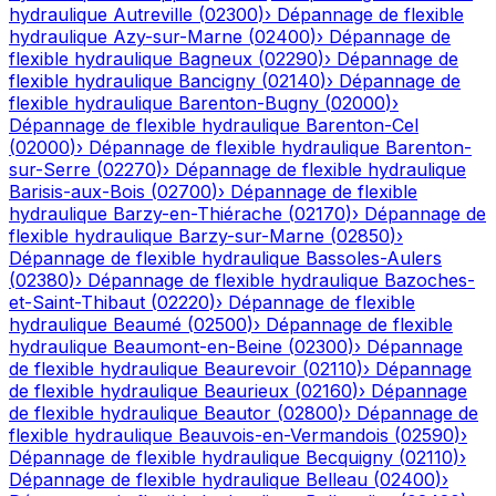
hydraulique
Autreville
(
02300
)
›
Dépannage de flexible
hydraulique
Azy-sur-Marne
(
02400
)
›
Dépannage de
flexible hydraulique
Bagneux
(
02290
)
›
Dépannage de
flexible hydraulique
Bancigny
(
02140
)
›
Dépannage de
flexible hydraulique
Barenton-Bugny
(
02000
)
›
Dépannage de flexible hydraulique
Barenton-Cel
(
02000
)
›
Dépannage de flexible hydraulique
Barenton-
sur-Serre
(
02270
)
›
Dépannage de flexible hydraulique
Barisis-aux-Bois
(
02700
)
›
Dépannage de flexible
hydraulique
Barzy-en-Thiérache
(
02170
)
›
Dépannage de
flexible hydraulique
Barzy-sur-Marne
(
02850
)
›
Dépannage de flexible hydraulique
Bassoles-Aulers
(
02380
)
›
Dépannage de flexible hydraulique
Bazoches-
et-Saint-Thibaut
(
02220
)
›
Dépannage de flexible
hydraulique
Beaumé
(
02500
)
›
Dépannage de flexible
hydraulique
Beaumont-en-Beine
(
02300
)
›
Dépannage
de flexible hydraulique
Beaurevoir
(
02110
)
›
Dépannage
de flexible hydraulique
Beaurieux
(
02160
)
›
Dépannage
de flexible hydraulique
Beautor
(
02800
)
›
Dépannage de
flexible hydraulique
Beauvois-en-Vermandois
(
02590
)
›
Dépannage de flexible hydraulique
Becquigny
(
02110
)
›
Dépannage de flexible hydraulique
Belleau
(
02400
)
›