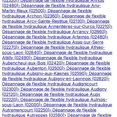
(
02320
)
›
Dépannage de flexible hydraulique
Annois
(
02480
)
›
Dépannage de flexible hydraulique
Any-
Martin-Rieux
(
02500
)
›
Dépannage de flexible
hydraulique
Archon
(
02360
)
›
Dépannage de flexible
hydraulique
Arcy-Sainte-Restitue
(
02130
)
›
Dépannage
de flexible hydraulique
Armentières-sur-Ourcq
(
02210
)
›
Dépannage de flexible hydraulique
Arrancy
(
02860
)
›
Dépannage de flexible hydraulique
Artemps
(
02480
)
›
Dépannage de flexible hydraulique
Assis-sur-Serre
(
02270
)
›
Dépannage de flexible hydraulique
Athies-
sous-Laon
(
02840
)
›
Dépannage de flexible hydraulique
Attilly
(
02490
)
›
Dépannage de flexible hydraulique
Aubencheul-aux-Bois
(
02420
)
›
Dépannage de flexible
hydraulique
Aubenton
(
02500
)
›
Dépannage de flexible
hydraulique
Aubigny-aux-Kaisnes
(
02590
)
›
Dépannage
de flexible hydraulique
Aubigny-en-Laonnois
(
02820
)
›
Dépannage de flexible hydraulique
Audignicourt
(
02300
)
›
Dépannage de flexible hydraulique
Audigny
(
02120
)
›
Dépannage de flexible hydraulique
Augy
(
02220
)
›
Dépannage de flexible hydraulique
Aulnois-
sous-Laon
(
02000
)
›
Dépannage de flexible hydraulique
Autremencourt
(
02250
)
›
Dépannage de flexible
hydraulique
Autreppes
(
02580
)
›
Dépannage de flexible