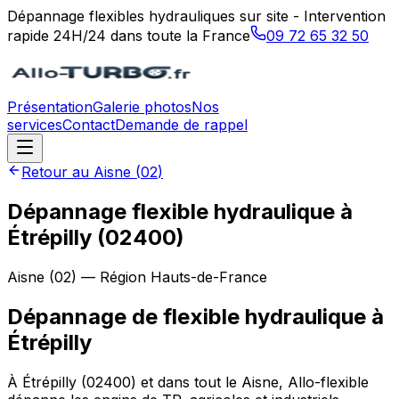
Dépannage flexibles hydrauliques sur site - Intervention
rapide 24H/24 dans toute la France
09 72 65 32 50
Présentation
Galerie photos
Nos
services
Contact
Demande de rappel
Retour au
Aisne
(
02
)
Dépannage flexible hydraulique à
Étrépilly (02400)
Aisne
(
02
) — Région
Hauts-de-France
Dépannage de flexible hydraulique
à
Étrépilly
À Étrépilly (02400) et dans tout le Aisne, Allo-flexible