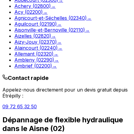
Achery
(
02800
)
→
Acy
(
02200
)
→
Agnicourt-et-Séchelles
(
02340
)
→
Aguilcourt
(
02190
)
→
Aisonville-et-Bernoville
(
02110
)
→
Aizelles
(
02820
)
→
Aizy-Jouy
(
02370
)
→
Alaincourt
(
02240
)
→
Allemant
(
02320
)
→
Ambleny
(
02290
)
→
Ambrief
(
02200
)
→
Contact rapide
Appelez-nous directement pour un devis gratuit depuis
Étrépilly
:
09 72 65 32 50
Dépannage de flexible hydraulique
dans le
Aisne
(
02
)