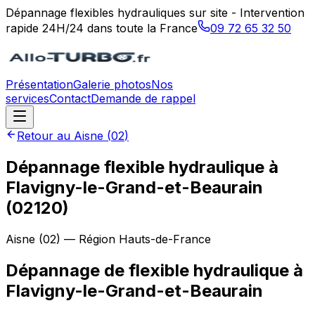
Dépannage flexibles hydrauliques sur site - Intervention
rapide 24H/24 dans toute la France
09 72 65 32 50
Présentation
Galerie photos
Nos
services
Contact
Demande de rappel
Retour au
Aisne
(
02
)
Dépannage flexible hydraulique à
Flavigny-le-Grand-et-Beaurain
(02120)
Aisne
(
02
) — Région
Hauts-de-France
Dépannage de flexible hydraulique
à
Flavigny-le-Grand-et-Beaurain