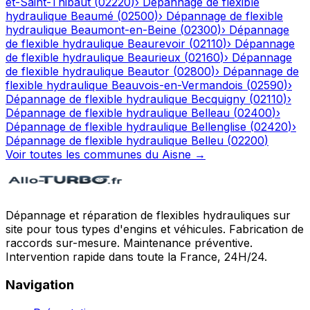
et-Saint-Thibaut
(
02220
)
›
Dépannage de flexible
hydraulique
Beaumé
(
02500
)
›
Dépannage de flexible
hydraulique
Beaumont-en-Beine
(
02300
)
›
Dépannage
de flexible hydraulique
Beaurevoir
(
02110
)
›
Dépannage
de flexible hydraulique
Beaurieux
(
02160
)
›
Dépannage
de flexible hydraulique
Beautor
(
02800
)
›
Dépannage de
flexible hydraulique
Beauvois-en-Vermandois
(
02590
)
›
Dépannage de flexible hydraulique
Becquigny
(
02110
)
›
Dépannage de flexible hydraulique
Belleau
(
02400
)
›
Dépannage de flexible hydraulique
Bellenglise
(
02420
)
›
Dépannage de flexible hydraulique
Belleu
(
02200
)
Voir toutes les communes du
Aisne
→
Dépannage et réparation de flexibles hydrauliques sur
site pour tous types d'engins et véhicules. Fabrication de
raccords sur-mesure. Maintenance préventive.
Intervention rapide dans toute la France, 24H/24.
Navigation