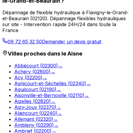
le-Grand-et-Beaurain
?
Dépannage de flexible hydraulique
à
Flavigny-le-Grand-
et-Beaurain
(
02120
).
Dépannage flexibles hydrauliques
sur site - Intervention rapide 24H/24 dans toute la
France
09 72 65 32 50
Demander un devis gratuit
Villes proches dans le
Aisne
Abbécourt
(
02300
)
→
Achery
(
02800
)
→
Acy
(
02200
)
→
Agnicourt-et-Séchelles
(
02340
)
→
Aguilcourt
(
02190
)
→
Aisonville-et-Bernoville
(
02110
)
→
Aizelles
(
02820
)
→
Aizy-Jouy
(
02370
)
→
Alaincourt
(
02240
)
→
Allemant
(
02320
)
→
Ambleny
(
02290
)
→
Ambrief
(
02200
)
→