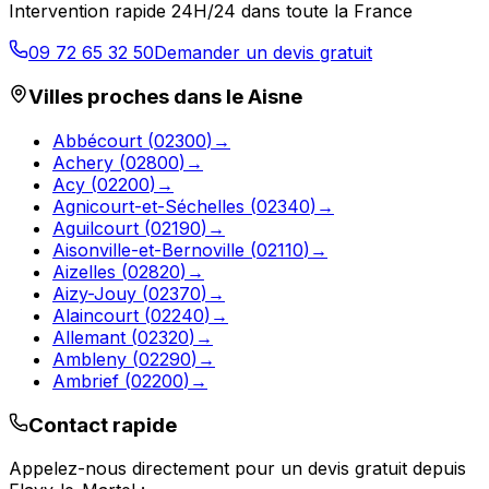
Intervention rapide 24H/24 dans toute la France
09 72 65 32 50
Demander un devis gratuit
Villes proches dans le
Aisne
Abbécourt
(
02300
)
→
Achery
(
02800
)
→
Acy
(
02200
)
→
Agnicourt-et-Séchelles
(
02340
)
→
Aguilcourt
(
02190
)
→
Aisonville-et-Bernoville
(
02110
)
→
Aizelles
(
02820
)
→
Aizy-Jouy
(
02370
)
→
Alaincourt
(
02240
)
→
Allemant
(
02320
)
→
Ambleny
(
02290
)
→
Ambrief
(
02200
)
→
Contact rapide
Appelez-nous directement pour un devis gratuit depuis