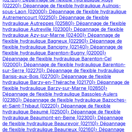
(
02220
)
›
Dépannage de flexible hydraulique
Aulnois-
sous-Laon
(
02000
)
›
Dépannage de flexible hydraulique
Autremencourt
(
02250
)
›
Dépannage de flexible
hydraulique
Autreppes
(
02580
)
›
Dépannage de flexible
hydraulique
Autreville
(
02300
)
›
Dépannage de flexible
hydraulique
Azy-sur-Marne
(
02400
)
›
Dépannage de
flexible hydraulique
Bagneux
(
02290
)
›
Dépannage de
flexible hydraulique
Bancigny
(
02140
)
›
Dépannage de
flexible hydraulique
Barenton-Bugny
(
02000
)
›
Dépannage de flexible hydraulique
Barenton-Cel
(
02000
)
›
Dépannage de flexible hydraulique
Barenton-
sur-Serre
(
02270
)
›
Dépannage de flexible hydraulique
Barisis-aux-Bois
(
02700
)
›
Dépannage de flexible
hydraulique
Barzy-en-Thiérache
(
02170
)
›
Dépannage de
flexible hydraulique
Barzy-sur-Marne
(
02850
)
›
Dépannage de flexible hydraulique
Bassoles-Aulers
(
02380
)
›
Dépannage de flexible hydraulique
Bazoches-
et-Saint-Thibaut
(
02220
)
›
Dépannage de flexible
hydraulique
Beaumé
(
02500
)
›
Dépannage de flexible
hydraulique
Beaumont-en-Beine
(
02300
)
›
Dépannage
de flexible hydraulique
Beaurevoir
(
02110
)
›
Dépannage
de flexible hydraulique
Beaurieux
(
02160
)
›
Dépannage