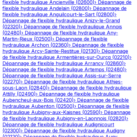
flexible hydraulique
Ancienville
(
02600
)
›
Dépannage de
flexible hydraulique
Andelain
(
02800
)
›
Dépannage de
flexible hydraulique
Anguilcourt-le-Sart
(
02800
)
›
Dépannage de flexible hydraulique
Anizy-le-Grand
(
02320
)
›
Dépannage de flexible hydraulique
Annois
(
02480
)
›
Dépannage de flexible hydraulique
Any-
Martin-Rieux
(
02500
)
›
Dépannage de flexible
hydraulique
Archon
(
02360
)
›
Dépannage de flexible
hydraulique
Arcy-Sainte-Restitue
(
02130
)
›
Dépannage
de flexible hydraulique
Armentières-sur-Ourcq
(
02210
)
›
Dépannage de flexible hydraulique
Arrancy
(
02860
)
›
Dépannage de flexible hydraulique
Artemps
(
02480
)
›
Dépannage de flexible hydraulique
Assis-sur-Serre
(
02270
)
›
Dépannage de flexible hydraulique
Athies-
sous-Laon
(
02840
)
›
Dépannage de flexible hydraulique
Attilly
(
02490
)
›
Dépannage de flexible hydraulique
Aubencheul-aux-Bois
(
02420
)
›
Dépannage de flexible
hydraulique
Aubenton
(
02500
)
›
Dépannage de flexible
hydraulique
Aubigny-aux-Kaisnes
(
02590
)
›
Dépannage
de flexible hydraulique
Aubigny-en-Laonnois
(
02820
)
›
Dépannage de flexible hydraulique
Audignicourt
(
02300
)
›
Dépannage de flexible hydraulique
Audigny
(
02120
)
›
Dépannage de flexible hydraulique
Augy