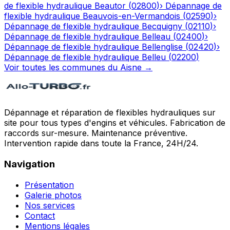
de flexible hydraulique
Beautor
(
02800
)
›
Dépannage de
flexible hydraulique
Beauvois-en-Vermandois
(
02590
)
›
Dépannage de flexible hydraulique
Becquigny
(
02110
)
›
Dépannage de flexible hydraulique
Belleau
(
02400
)
›
Dépannage de flexible hydraulique
Bellenglise
(
02420
)
›
Dépannage de flexible hydraulique
Belleu
(
02200
)
Voir toutes les communes du
Aisne
→
Dépannage et réparation de flexibles hydrauliques sur
site pour tous types d'engins et véhicules. Fabrication de
raccords sur-mesure. Maintenance préventive.
Intervention rapide dans toute la France, 24H/24.
Navigation
Présentation
Galerie photos
Nos services
Contact
Mentions légales