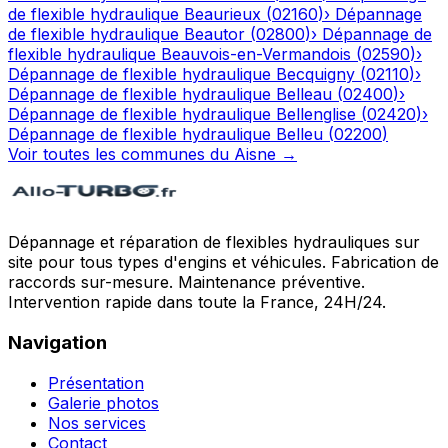
de flexible hydraulique
Beaurieux
(
02160
)
›
Dépannage
de flexible hydraulique
Beautor
(
02800
)
›
Dépannage de
flexible hydraulique
Beauvois-en-Vermandois
(
02590
)
›
Dépannage de flexible hydraulique
Becquigny
(
02110
)
›
Dépannage de flexible hydraulique
Belleau
(
02400
)
›
Dépannage de flexible hydraulique
Bellenglise
(
02420
)
›
Dépannage de flexible hydraulique
Belleu
(
02200
)
Voir toutes les communes du
Aisne
→
Dépannage et réparation de flexibles hydrauliques sur
site pour tous types d'engins et véhicules. Fabrication de
raccords sur-mesure. Maintenance préventive.
Intervention rapide dans toute la France, 24H/24.
Navigation
Présentation
Galerie photos
Nos services
Contact