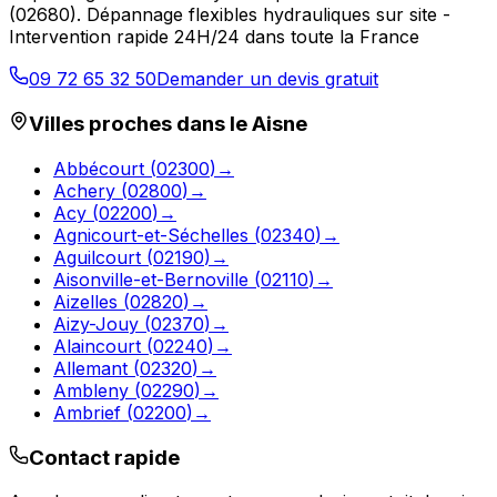
(
02680
).
Dépannage flexibles hydrauliques sur site -
Intervention rapide 24H/24 dans toute la France
09 72 65 32 50
Demander un devis gratuit
Villes proches dans le
Aisne
Abbécourt
(
02300
)
→
Achery
(
02800
)
→
Acy
(
02200
)
→
Agnicourt-et-Séchelles
(
02340
)
→
Aguilcourt
(
02190
)
→
Aisonville-et-Bernoville
(
02110
)
→
Aizelles
(
02820
)
→
Aizy-Jouy
(
02370
)
→
Alaincourt
(
02240
)
→
Allemant
(
02320
)
→
Ambleny
(
02290
)
→
Ambrief
(
02200
)
→
Contact rapide