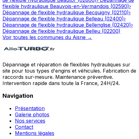
de flexible hydraulique
Beautor
(
02800
)
›
Dépannage de
flexible hydraulique
Beauvois-en-Vermandois
(
02590
)
›
Dépannage de flexible hydraulique
Becquigny
(
02110
)
›
Dépannage de flexible hydraulique
Belleau
(
02400
)
›
Dépannage de flexible hydraulique
Bellenglise
(
02420
)
›
Dépannage de flexible hydraulique
Belleu
(
02200
)
Voir toutes les communes du
Aisne
→
Dépannage et réparation de flexibles hydrauliques sur
site pour tous types d'engins et véhicules. Fabrication de
raccords sur-mesure. Maintenance préventive.
Intervention rapide dans toute la France, 24H/24.
Navigation
Présentation
Galerie photos
Nos services
Contact
Mentions légales