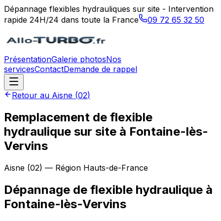
Dépannage flexibles hydrauliques sur site - Intervention
rapide 24H/24 dans toute la France
09 72 65 32 50
Présentation
Galerie photos
Nos
services
Contact
Demande de rappel
Retour au
Aisne
(
02
)
Remplacement de flexible
hydraulique sur site à Fontaine-lès-
Vervins
Aisne
(
02
) — Région
Hauts-de-France
Dépannage de flexible hydraulique
à
Fontaine-lès-Vervins