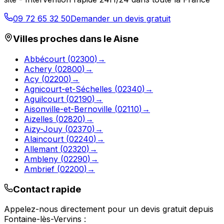
09 72 65 32 50
Demander un devis gratuit
Villes proches dans le
Aisne
Abbécourt
(
02300
)
→
Achery
(
02800
)
→
Acy
(
02200
)
→
Agnicourt-et-Séchelles
(
02340
)
→
Aguilcourt
(
02190
)
→
Aisonville-et-Bernoville
(
02110
)
→
Aizelles
(
02820
)
→
Aizy-Jouy
(
02370
)
→
Alaincourt
(
02240
)
→
Allemant
(
02320
)
→
Ambleny
(
02290
)
→
Ambrief
(
02200
)
→
Contact rapide
Appelez-nous directement pour un devis gratuit depuis
Fontaine-lès-Vervins
: