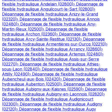
flexible hydraulique
Andelain
(
02800
)
›
Dépannage de
flexible hydraulique
Anguilcourt-le-Sart
(
02800
)
›
Dépannage de flexible hydraulique
Anizy-le-Grand
(
02320
)
›
Dépannage de flexible hydraulique
Annois
(
02480
)
›
Dépannage de flexible hydraulique
Any-
Martin-Rieux
(
02500
)
›
Dépannage de flexible
hydraulique
Archon
(
02360
)
›
Dépannage de flexible
hydraulique
Arcy-Sainte-Restitue
(
02130
)
›
Dépannage
de flexible hydraulique
Armentières-sur-Ourcq
(
02210
)
›
Dépannage de flexible hydraulique
Arrancy
(
02860
)
›
Dépannage de flexible hydraulique
Artemps
(
02480
)
›
Dépannage de flexible hydraulique
Assis-sur-Serre
(
02270
)
›
Dépannage de flexible hydraulique
Athies-
sous-Laon
(
02840
)
›
Dépannage de flexible hydraulique
Attilly
(
02490
)
›
Dépannage de flexible hydraulique
Aubencheul-aux-Bois
(
02420
)
›
Dépannage de flexible
hydraulique
Aubenton
(
02500
)
›
Dépannage de flexible
hydraulique
Aubigny-aux-Kaisnes
(
02590
)
›
Dépannage
de flexible hydraulique
Aubigny-en-Laonnois
(
02820
)
›
Dépannage de flexible hydraulique
Audignicourt
(
02300
)
›
Dépannage de flexible hydraulique
Audigny
(
02120
)
›
Dépannage de flexible hydraulique
Augy