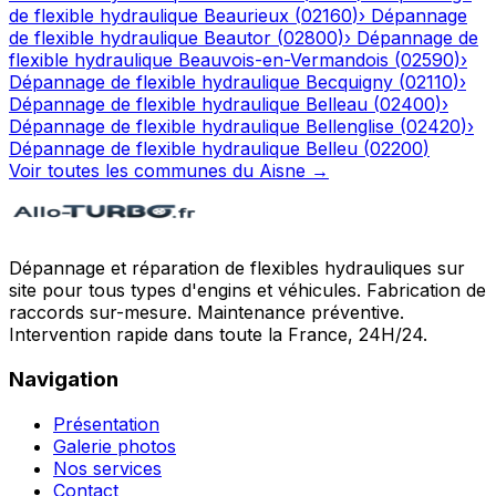
de flexible hydraulique
Beaurieux
(
02160
)
›
Dépannage
de flexible hydraulique
Beautor
(
02800
)
›
Dépannage de
flexible hydraulique
Beauvois-en-Vermandois
(
02590
)
›
Dépannage de flexible hydraulique
Becquigny
(
02110
)
›
Dépannage de flexible hydraulique
Belleau
(
02400
)
›
Dépannage de flexible hydraulique
Bellenglise
(
02420
)
›
Dépannage de flexible hydraulique
Belleu
(
02200
)
Voir toutes les communes du
Aisne
→
Dépannage et réparation de flexibles hydrauliques sur
site pour tous types d'engins et véhicules. Fabrication de
raccords sur-mesure. Maintenance préventive.
Intervention rapide dans toute la France, 24H/24.
Navigation
Présentation
Galerie photos
Nos services
Contact