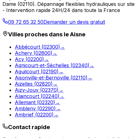
Dame
(
02110
).
Dépannage flexibles hydrauliques sur site
- Intervention rapide 24H/24 dans toute la France
09 72 65 32 50
Demander un devis gratuit
Villes proches dans le
Aisne
Abbécourt
(
02300
)
→
Achery
(
02800
)
→
Acy
(
02200
)
→
Agnicourt-et-Séchelles
(
02340
)
→
Aguilcourt
(
02190
)
→
Aisonville-et-Bernoville
(
02110
)
→
Aizelles
(
02820
)
→
Aizy-Jouy
(
02370
)
→
Alaincourt
(
02240
)
→
Allemant
(
02320
)
→
Ambleny
(
02290
)
→
Ambrief
(
02200
)
→
Contact rapide