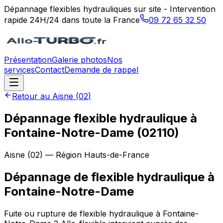
Dépannage flexibles hydrauliques sur site - Intervention
rapide 24H/24 dans toute la France
09 72 65 32 50
Présentation
Galerie photos
Nos
services
Contact
Demande de rappel
Retour au
Aisne
(
02
)
Dépannage flexible hydraulique à
Fontaine-Notre-Dame (02110)
Aisne
(
02
) — Région
Hauts-de-France
Dépannage de flexible hydraulique
à
Fontaine-Notre-Dame
Fuite ou rupture de flexible hydraulique à Fontaine-