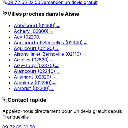
09 72 65 32 50
Demander un devis gratuit
Villes proches dans le
Aisne
Abbécourt
(
02300
)
→
Achery
(
02800
)
→
Acy
(
02200
)
→
Agnicourt-et-Séchelles
(
02340
)
→
Aguilcourt
(
02190
)
→
Aisonville-et-Bernoville
(
02110
)
→
Aizelles
(
02820
)
→
Aizy-Jouy
(
02370
)
→
Alaincourt
(
02240
)
→
Allemant
(
02320
)
→
Ambleny
(
02290
)
→
Ambrief
(
02200
)
→
Contact rapide
Appelez-nous directement pour un devis gratuit depuis
Franqueville
:
09 72 65 32 50