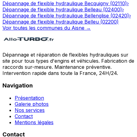
Dépannage de flexible hydraulique
Becquigny
(
02110
)
›
Dépannage de flexible hydraulique
Belleau
(
02400
)
›
Dépannage de flexible hydraulique
Bellenglise
(
02420
)
›
Dépannage de flexible hydraulique
Belleu
(
02200
)
Voir toutes les communes du
Aisne
→
Dépannage et réparation de flexibles hydrauliques sur
site pour tous types d'engins et véhicules. Fabrication de
raccords sur-mesure. Maintenance préventive.
Intervention rapide dans toute la France, 24H/24.
Navigation
Présentation
Galerie photos
Nos services
Contact
Mentions légales
Contact