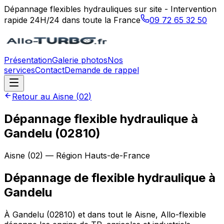
Dépannage flexibles hydrauliques sur site - Intervention
rapide 24H/24 dans toute la France
09 72 65 32 50
Présentation
Galerie photos
Nos
services
Contact
Demande de rappel
Retour au
Aisne
(
02
)
Dépannage flexible hydraulique à
Gandelu (02810)
Aisne
(
02
) — Région
Hauts-de-France
Dépannage de flexible hydraulique
à
Gandelu
À Gandelu (02810) et dans tout le Aisne, Allo-flexible