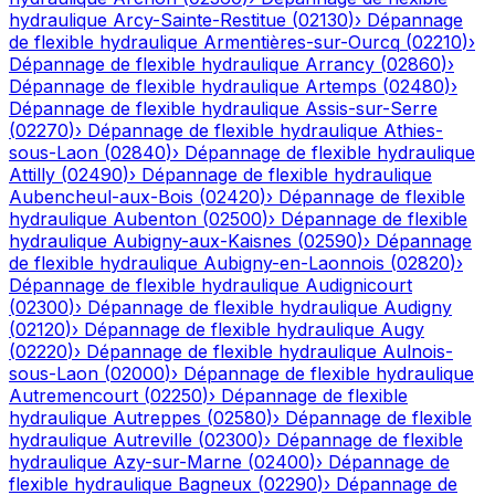
hydraulique
Arcy-Sainte-Restitue
(
02130
)
›
Dépannage
de flexible hydraulique
Armentières-sur-Ourcq
(
02210
)
›
Dépannage de flexible hydraulique
Arrancy
(
02860
)
›
Dépannage de flexible hydraulique
Artemps
(
02480
)
›
Dépannage de flexible hydraulique
Assis-sur-Serre
(
02270
)
›
Dépannage de flexible hydraulique
Athies-
sous-Laon
(
02840
)
›
Dépannage de flexible hydraulique
Attilly
(
02490
)
›
Dépannage de flexible hydraulique
Aubencheul-aux-Bois
(
02420
)
›
Dépannage de flexible
hydraulique
Aubenton
(
02500
)
›
Dépannage de flexible
hydraulique
Aubigny-aux-Kaisnes
(
02590
)
›
Dépannage
de flexible hydraulique
Aubigny-en-Laonnois
(
02820
)
›
Dépannage de flexible hydraulique
Audignicourt
(
02300
)
›
Dépannage de flexible hydraulique
Audigny
(
02120
)
›
Dépannage de flexible hydraulique
Augy
(
02220
)
›
Dépannage de flexible hydraulique
Aulnois-
sous-Laon
(
02000
)
›
Dépannage de flexible hydraulique
Autremencourt
(
02250
)
›
Dépannage de flexible
hydraulique
Autreppes
(
02580
)
›
Dépannage de flexible
hydraulique
Autreville
(
02300
)
›
Dépannage de flexible
hydraulique
Azy-sur-Marne
(
02400
)
›
Dépannage de
flexible hydraulique
Bagneux
(
02290
)
›
Dépannage de