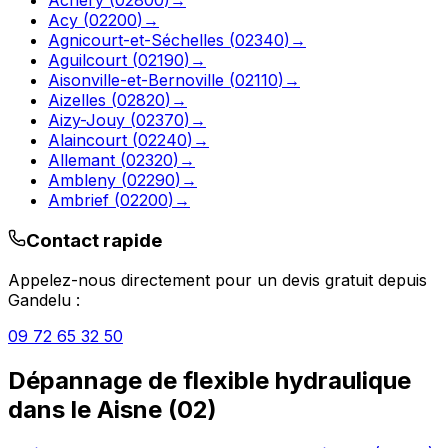
Acy
(
02200
)
→
Agnicourt-et-Séchelles
(
02340
)
→
Aguilcourt
(
02190
)
→
Aisonville-et-Bernoville
(
02110
)
→
Aizelles
(
02820
)
→
Aizy-Jouy
(
02370
)
→
Alaincourt
(
02240
)
→
Allemant
(
02320
)
→
Ambleny
(
02290
)
→
Ambrief
(
02200
)
→
Contact rapide
Appelez-nous directement pour un devis gratuit depuis
Gandelu
:
09 72 65 32 50
Dépannage de flexible hydraulique
dans le
Aisne
(
02
)