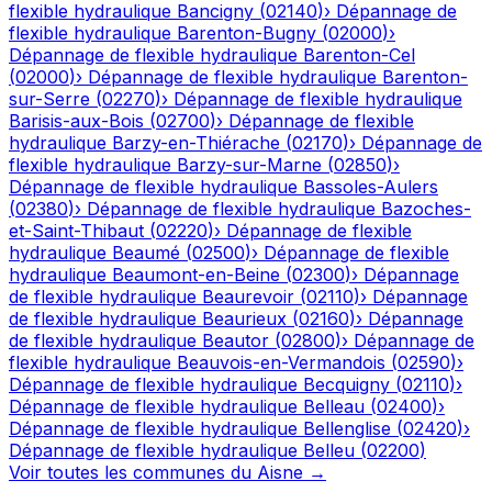
flexible hydraulique
Bancigny
(
02140
)
›
Dépannage de
flexible hydraulique
Barenton-Bugny
(
02000
)
›
Dépannage de flexible hydraulique
Barenton-Cel
(
02000
)
›
Dépannage de flexible hydraulique
Barenton-
sur-Serre
(
02270
)
›
Dépannage de flexible hydraulique
Barisis-aux-Bois
(
02700
)
›
Dépannage de flexible
hydraulique
Barzy-en-Thiérache
(
02170
)
›
Dépannage de
flexible hydraulique
Barzy-sur-Marne
(
02850
)
›
Dépannage de flexible hydraulique
Bassoles-Aulers
(
02380
)
›
Dépannage de flexible hydraulique
Bazoches-
et-Saint-Thibaut
(
02220
)
›
Dépannage de flexible
hydraulique
Beaumé
(
02500
)
›
Dépannage de flexible
hydraulique
Beaumont-en-Beine
(
02300
)
›
Dépannage
de flexible hydraulique
Beaurevoir
(
02110
)
›
Dépannage
de flexible hydraulique
Beaurieux
(
02160
)
›
Dépannage
de flexible hydraulique
Beautor
(
02800
)
›
Dépannage de
flexible hydraulique
Beauvois-en-Vermandois
(
02590
)
›
Dépannage de flexible hydraulique
Becquigny
(
02110
)
›
Dépannage de flexible hydraulique
Belleau
(
02400
)
›
Dépannage de flexible hydraulique
Bellenglise
(
02420
)
›
Dépannage de flexible hydraulique
Belleu
(
02200
)
Voir toutes les communes du
Aisne
→