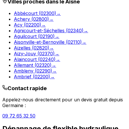
Villes proches dans le
Aisne
Abbécourt
(
02300
)
→
Achery
(
02800
)
→
Acy
(
02200
)
→
Agnicourt-et-Séchelles
(
02340
)
→
Aguilcourt
(
02190
)
→
Aisonville-et-Bernoville
(
02110
)
→
Aizelles
(
02820
)
→
Aizy-Jouy
(
02370
)
→
Alaincourt
(
02240
)
→
Allemant
(
02320
)
→
Ambleny
(
02290
)
→
Ambrief
(
02200
)
→
Contact rapide
Appelez-nous directement pour un devis gratuit depuis
Germaine
:
09 72 65 32 50
Dépannage de flexible hydraulique