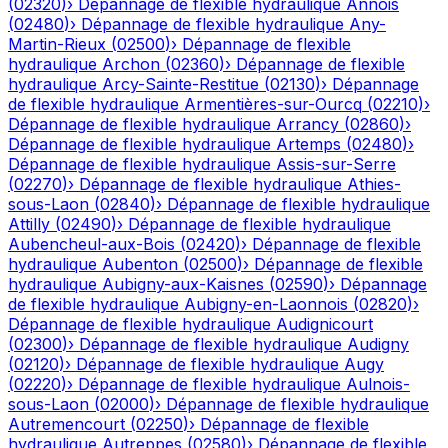
(
02320
)
›
Dépannage de flexible hydraulique
Annois
(
02480
)
›
Dépannage de flexible hydraulique
Any-
Martin-Rieux
(
02500
)
›
Dépannage de flexible
hydraulique
Archon
(
02360
)
›
Dépannage de flexible
hydraulique
Arcy-Sainte-Restitue
(
02130
)
›
Dépannage
de flexible hydraulique
Armentières-sur-Ourcq
(
02210
)
›
Dépannage de flexible hydraulique
Arrancy
(
02860
)
›
Dépannage de flexible hydraulique
Artemps
(
02480
)
›
Dépannage de flexible hydraulique
Assis-sur-Serre
(
02270
)
›
Dépannage de flexible hydraulique
Athies-
sous-Laon
(
02840
)
›
Dépannage de flexible hydraulique
Attilly
(
02490
)
›
Dépannage de flexible hydraulique
Aubencheul-aux-Bois
(
02420
)
›
Dépannage de flexible
hydraulique
Aubenton
(
02500
)
›
Dépannage de flexible
hydraulique
Aubigny-aux-Kaisnes
(
02590
)
›
Dépannage
de flexible hydraulique
Aubigny-en-Laonnois
(
02820
)
›
Dépannage de flexible hydraulique
Audignicourt
(
02300
)
›
Dépannage de flexible hydraulique
Audigny
(
02120
)
›
Dépannage de flexible hydraulique
Augy
(
02220
)
›
Dépannage de flexible hydraulique
Aulnois-
sous-Laon
(
02000
)
›
Dépannage de flexible hydraulique
Autremencourt
(
02250
)
›
Dépannage de flexible
hydraulique
Autreppes
(
02580
)
›
Dépannage de flexible