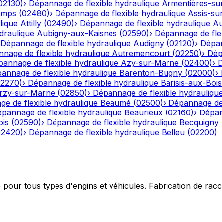
02130
)
›
Dépannage de flexible hydraulique
Armentières-su
emps
(
02480
)
›
Dépannage de flexible hydraulique
Assis-su
lique
Attilly
(
02490
)
›
Dépannage de flexible hydraulique
Au
draulique
Aubigny-aux-Kaisnes
(
02590
)
›
Dépannage de flex
›
Dépannage de flexible hydraulique
Audigny
(
02120
)
›
Dépan
nage de flexible hydraulique
Autremencourt
(
02250
)
›
Dép
annage de flexible hydraulique
Azy-sur-Marne
(
02400
)
›
D
annage de flexible hydraulique
Barenton-Bugny
(
02000
)
›
02270
)
›
Dépannage de flexible hydraulique
Barisis-aux-Bois
rzy-sur-Marne
(
02850
)
›
Dépannage de flexible hydrauliqu
e de flexible hydraulique
Beaumé
(
02500
)
›
Dépannage de 
pannage de flexible hydraulique
Beaurieux
(
02160
)
›
Dépan
ois
(
02590
)
›
Dépannage de flexible hydraulique
Becquigny
02420
)
›
Dépannage de flexible hydraulique
Belleu
(
02200
)
e pour tous types d'engins et véhicules. Fabrication de ra