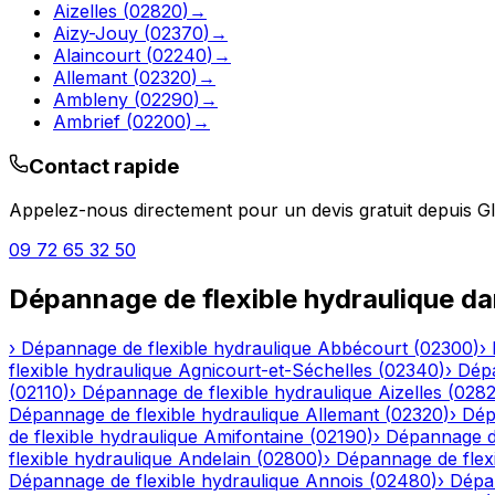
Aizelles
(
02820
)
→
Aizy-Jouy
(
02370
)
→
Alaincourt
(
02240
)
→
Allemant
(
02320
)
→
Ambleny
(
02290
)
→
Ambrief
(
02200
)
→
Contact rapide
Appelez-nous directement pour un devis gratuit depuis
G
09 72 65 32 50
Dépannage de flexible hydraulique
da
›
Dépannage de flexible hydraulique
Abbécourt
(
02300
)
›
flexible hydraulique
Agnicourt-et-Séchelles
(
02340
)
›
Dépa
(
02110
)
›
Dépannage de flexible hydraulique
Aizelles
(
028
Dépannage de flexible hydraulique
Allemant
(
02320
)
›
Dép
de flexible hydraulique
Amifontaine
(
02190
)
›
Dépannage de
flexible hydraulique
Andelain
(
02800
)
›
Dépannage de flexi
Dépannage de flexible hydraulique
Annois
(
02480
)
›
Dépan