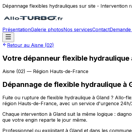
Dépannage flexibles hydrauliques sur site - Intervention
Présentation
Galerie photos
Nos services
Contact
Demande 
Retour au
Aisne
(
02
)
Votre dépanneur flexible hydraulique 
Aisne
(
02
) — Région
Hauts-de-France
Dépannage de flexible hydraulique
à
Fuite ou rupture de flexible hydraulique à Gland ? Allo-fl
région Hauts-de-France, avec un service d'urgence 24h/24 
Chaque intervention à Gland suit la même logique : diagnost
que votre engin reparte le jour même.
Professionnel ou exploitant à Gland et dans les communes