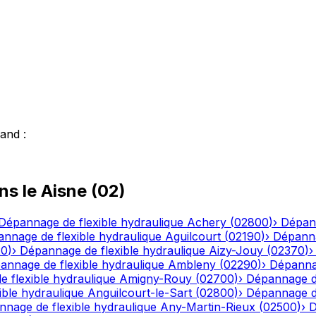
land
:
ns le
Aisne
(
02
)
Dépannage de flexible hydraulique
Achery
(
02800
)
›
Dépann
nnage de flexible hydraulique
Aguilcourt
(
02190
)
›
Dépanna
20
)
›
Dépannage de flexible hydraulique
Aizy-Jouy
(
02370
)
annage de flexible hydraulique
Ambleny
(
02290
)
›
Dépannag
 flexible hydraulique
Amigny-Rouy
(
02700
)
›
Dépannage de
ble hydraulique
Anguilcourt-le-Sart
(
02800
)
›
Dépannage de
nage de flexible hydraulique
Any-Martin-Rieux
(
02500
)
›
D