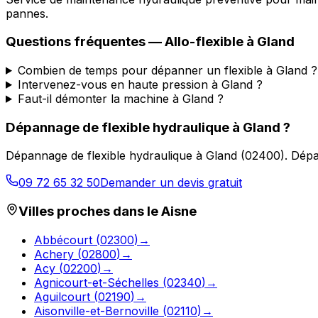
pannes.
Questions fréquentes —
Allo-flexible
à
Gland
Combien de temps pour dépanner un flexible à Gland ?
Intervenez-vous en haute pression à Gland ?
Faut-il démonter la machine à Gland ?
Dépannage de flexible hydraulique
à
Gland
?
Dépannage de flexible hydraulique
à
Gland
(
02400
).
Dépa
09 72 65 32 50
Demander un devis gratuit
Villes proches dans le
Aisne
Abbécourt
(
02300
)
→
Achery
(
02800
)
→
Acy
(
02200
)
→
Agnicourt-et-Séchelles
(
02340
)
→
Aguilcourt
(
02190
)
→
Aisonville-et-Bernoville
(
02110
)
→