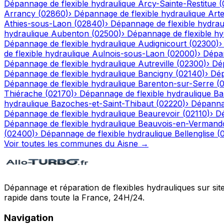
Dépannage de flexible hydraulique
Arcy-Sainte-Restitue
(
Arrancy
(
02860
)
›
Dépannage de flexible hydraulique
Art
Athies-sous-Laon
(
02840
)
›
Dépannage de flexible hydrau
hydraulique
Aubenton
(
02500
)
›
Dépannage de flexible hy
Dépannage de flexible hydraulique
Audignicourt
(
02300
)
de flexible hydraulique
Aulnois-sous-Laon
(
02000
)
›
Dépan
Dépannage de flexible hydraulique
Autreville
(
02300
)
›
Dép
Dépannage de flexible hydraulique
Bancigny
(
02140
)
›
Dép
Dépannage de flexible hydraulique
Barenton-sur-Serre
(
Thiérache
(
02170
)
›
Dépannage de flexible hydraulique
Ba
hydraulique
Bazoches-et-Saint-Thibaut
(
02220
)
›
Dépannag
Dépannage de flexible hydraulique
Beaurevoir
(
02110
)
›
Dé
Dépannage de flexible hydraulique
Beauvois-en-Vermand
(
02400
)
›
Dépannage de flexible hydraulique
Bellenglise
(
Voir toutes les communes du
Aisne
→
Dépannage et réparation de flexibles hydrauliques sur sit
rapide dans toute la France, 24H/24.
Navigation