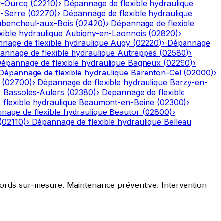
r-Ourcq
(
02210
)
›
Dépannage de flexible hydraulique
r-Serre
(
02270
)
›
Dépannage de flexible hydraulique
bencheul-aux-Bois
(
02420
)
›
Dépannage de flexible
ible hydraulique
Aubigny-en-Laonnois
(
02820
)
›
nage de flexible hydraulique
Augy
(
02220
)
›
Dépannage
annage de flexible hydraulique
Autreppes
(
02580
)
›
épannage de flexible hydraulique
Bagneux
(
02290
)
›
Dépannage de flexible hydraulique
Barenton-Cel
(
02000
)
›
(
02700
)
›
Dépannage de flexible hydraulique
Barzy-en-
e
Bassoles-Aulers
(
02380
)
›
Dépannage de flexible
flexible hydraulique
Beaumont-en-Beine
(
02300
)
›
nage de flexible hydraulique
Beautor
(
02800
)
›
(
02110
)
›
Dépannage de flexible hydraulique
Belleau
ccords sur-mesure. Maintenance préventive. Intervention