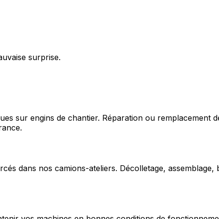
auvaise surprise.
ques sur engins de chantier. Réparation ou remplacement d
rance.
cés dans nos camions-ateliers. Décolletage, assemblage, b
enir vos machines en bonnes conditions de fonctionnement e