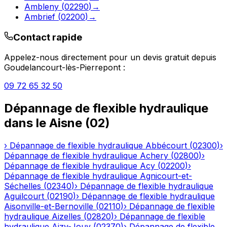
Ambleny
(
02290
)
→
Ambrief
(
02200
)
→
Contact rapide
Appelez-nous directement pour un devis gratuit depuis
Goudelancourt-lès-Pierrepont
:
09 72 65 32 50
Dépannage de flexible hydraulique
dans le
Aisne
(
02
)
›
Dépannage de flexible hydraulique
Abbécourt
(
02300
)
›
Dépannage de flexible hydraulique
Achery
(
02800
)
›
Dépannage de flexible hydraulique
Acy
(
02200
)
›
Dépannage de flexible hydraulique
Agnicourt-et-
Séchelles
(
02340
)
›
Dépannage de flexible hydraulique
Aguilcourt
(
02190
)
›
Dépannage de flexible hydraulique
Aisonville-et-Bernoville
(
02110
)
›
Dépannage de flexible
hydraulique
Aizelles
(
02820
)
›
Dépannage de flexible
hydraulique
Aizy-Jouy
(
02370
)
›
Dépannage de flexible