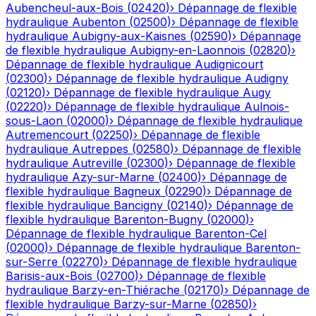
Aubencheul-aux-Bois
(
02420
)
›
Dépannage de flexible
hydraulique
Aubenton
(
02500
)
›
Dépannage de flexible
hydraulique
Aubigny-aux-Kaisnes
(
02590
)
›
Dépannage
de flexible hydraulique
Aubigny-en-Laonnois
(
02820
)
›
Dépannage de flexible hydraulique
Audignicourt
(
02300
)
›
Dépannage de flexible hydraulique
Audigny
(
02120
)
›
Dépannage de flexible hydraulique
Augy
(
02220
)
›
Dépannage de flexible hydraulique
Aulnois-
sous-Laon
(
02000
)
›
Dépannage de flexible hydraulique
Autremencourt
(
02250
)
›
Dépannage de flexible
hydraulique
Autreppes
(
02580
)
›
Dépannage de flexible
hydraulique
Autreville
(
02300
)
›
Dépannage de flexible
hydraulique
Azy-sur-Marne
(
02400
)
›
Dépannage de
flexible hydraulique
Bagneux
(
02290
)
›
Dépannage de
flexible hydraulique
Bancigny
(
02140
)
›
Dépannage de
flexible hydraulique
Barenton-Bugny
(
02000
)
›
Dépannage de flexible hydraulique
Barenton-Cel
(
02000
)
›
Dépannage de flexible hydraulique
Barenton-
sur-Serre
(
02270
)
›
Dépannage de flexible hydraulique
Barisis-aux-Bois
(
02700
)
›
Dépannage de flexible
hydraulique
Barzy-en-Thiérache
(
02170
)
›
Dépannage de
flexible hydraulique
Barzy-sur-Marne
(
02850
)
›