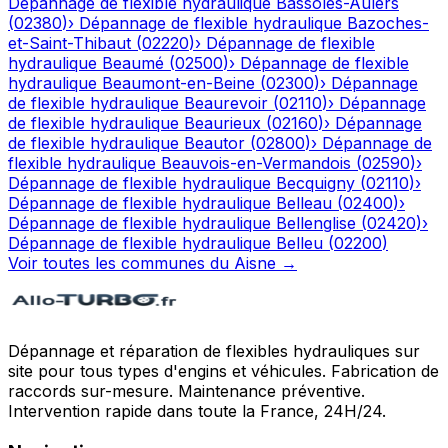
Dépannage de flexible hydraulique
Bassoles-Aulers
(
02380
)
›
Dépannage de flexible hydraulique
Bazoches-
et-Saint-Thibaut
(
02220
)
›
Dépannage de flexible
hydraulique
Beaumé
(
02500
)
›
Dépannage de flexible
hydraulique
Beaumont-en-Beine
(
02300
)
›
Dépannage
de flexible hydraulique
Beaurevoir
(
02110
)
›
Dépannage
de flexible hydraulique
Beaurieux
(
02160
)
›
Dépannage
de flexible hydraulique
Beautor
(
02800
)
›
Dépannage de
flexible hydraulique
Beauvois-en-Vermandois
(
02590
)
›
Dépannage de flexible hydraulique
Becquigny
(
02110
)
›
Dépannage de flexible hydraulique
Belleau
(
02400
)
›
Dépannage de flexible hydraulique
Bellenglise
(
02420
)
›
Dépannage de flexible hydraulique
Belleu
(
02200
)
Voir toutes les communes du
Aisne
→
Dépannage et réparation de flexibles hydrauliques sur
site pour tous types d'engins et véhicules. Fabrication de
raccords sur-mesure. Maintenance préventive.
Intervention rapide dans toute la France, 24H/24.