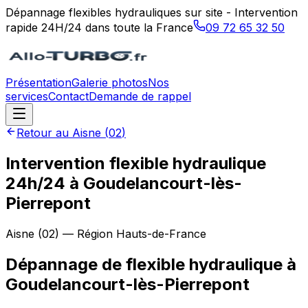
Dépannage flexibles hydrauliques sur site - Intervention
rapide 24H/24 dans toute la France
09 72 65 32 50
Présentation
Galerie photos
Nos
services
Contact
Demande de rappel
Retour au
Aisne
(
02
)
Intervention flexible hydraulique
24h/24 à Goudelancourt-lès-
Pierrepont
Aisne
(
02
) — Région
Hauts-de-France
Dépannage de flexible hydraulique
à
Goudelancourt-lès-Pierrepont