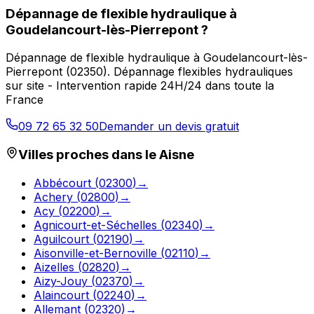
Dépannage de flexible hydraulique
à
Goudelancourt-lès-Pierrepont
?
Dépannage de flexible hydraulique
à
Goudelancourt-lès-
Pierrepont
(
02350
).
Dépannage flexibles hydrauliques
sur site - Intervention rapide 24H/24 dans toute la
France
09 72 65 32 50
Demander un devis gratuit
Villes proches dans le
Aisne
Abbécourt
(
02300
)
→
Achery
(
02800
)
→
Acy
(
02200
)
→
Agnicourt-et-Séchelles
(
02340
)
→
Aguilcourt
(
02190
)
→
Aisonville-et-Bernoville
(
02110
)
→
Aizelles
(
02820
)
→
Aizy-Jouy
(
02370
)
→
Alaincourt
(
02240
)
→
Allemant
(
02320
)
→